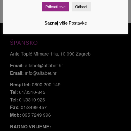
Prihvati sve
Odbaci
Saznaj više
Postavke
ŠPANSKO
Ante Topić Mimare 11a
, 10 090 Zagreb
Email:
alfabet@alfabet.hr
Email:
info@alfabet.hr
Bespl tel:
0800 200 149
Tel:
01/3310-845
Tel:
01/3310 926
Fax:
01/3499 457
Mob:
095 7249 996
RADNO VRIJEME: