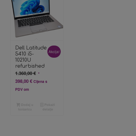
Dell Latitude
Akcija!
5410 i5-
10210U
refurbished
Izvorna
1.360,00
€
cijena
Trenutna
398,00
€
Cijena s
bila
cijena
PDV om
je:
je:
1.360,00 €.
398,00 €.
Dodaj u
Pokaži
košaricu
detalje