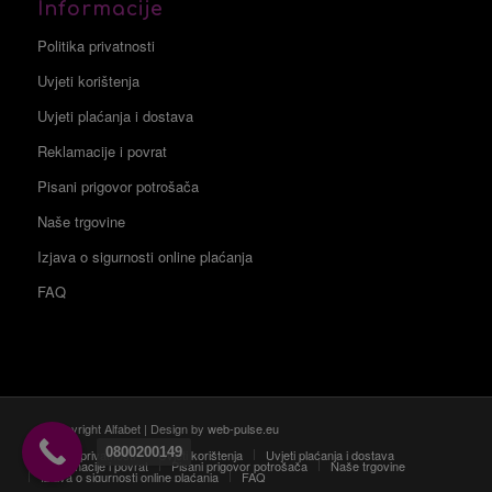
Informacije
Politika privatnosti
Uvjeti korištenja
Uvjeti plaćanja i dostava
Reklamacije i povrat
Pisani prigovor potrošača
Naše trgovine
Izjava o sigurnosti online plaćanja
FAQ
© Copyright Alfabet | Design by
web-pulse.eu
0800200149
Politika privatnosti
Uvjeti korištenja
Uvjeti plaćanja i dostava
Reklamacije i povrat
Pisani prigovor potrošača
Naše trgovine
Izjava o sigurnosti online plaćanja
FAQ