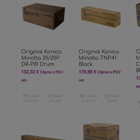
Original Konica
Original Konica
O
Minolta 20/20P
Minolta TNP41
M
DR-P01 Drum
Black
C
B
132,32
€
170,95
€
Cijena s PDV
Cijena s PDV
1
om
om
o
Dodaj u
Pokaži
Dodaj u
Pokaži
košaricu
detalje
košaricu
detalje