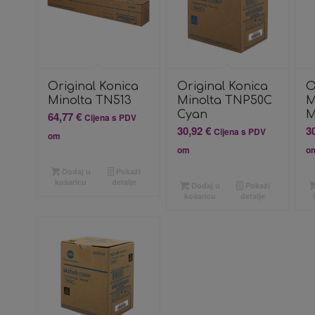
Original Konica
Original Konica
O
Minolta TN513
Minolta TNP50C
M
Cyan
M
64,77
€
Cijena s PDV
30,92
€
3
Cijena s PDV
om
om
o
Dodaj u
Pokaži
košaricu
detalje
Dodaj u
Pokaži
košaricu
detalje