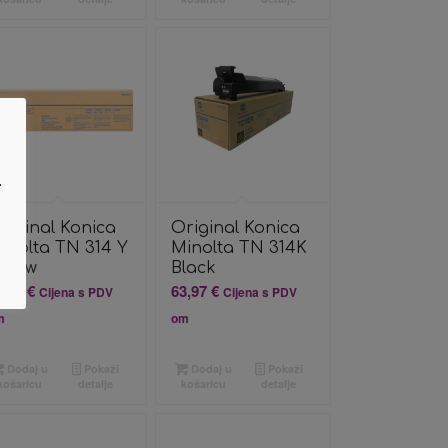
.
riginal Konica
Original Konica
inolta TN 314 Y
Minolta TN 314K
ellow
Black
4,23
€
63,97
€
Cijena s PDV
Cijena s PDV
m
om
Dodaj u
Pokaži
Dodaj u
Pokaži
košaricu
detalje
košaricu
detalje