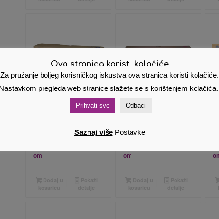
Ova stranica koristi kolačiće
Za pružanje boljeg korisničkog iskustva ova stranica koristi kolačiće.
Nastavkom pregleda web stranice slažete se s korištenjem kolačića.
Prihvati sve
Odbaci
Original Konica
Original Konica
O
Minolta TN 314C
Minolta TN 314
M
Cyan
M Magenta
Y
Saznaj više
Postavke
94,23
€
94,23
€
9
Cijena s PDV
Cijena s PDV
om
om
o
Dodaj u
Pokaži
Dodaj u
Pokaži
košaricu
detalje
košaricu
detalje