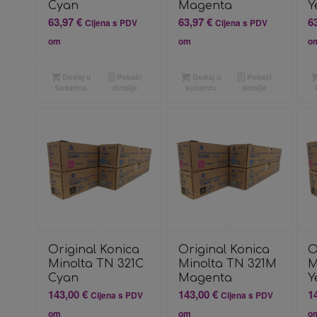
Cyan
Magenta
Y
63,97
€
63,97
€
6
Cijena s PDV
Cijena s PDV
om
om
o
Dodaj u
Pokaži
Dodaj u
Pokaži
košaricu
detalje
košaricu
detalje
Original Konica
Original Konica
O
Minolta TN 321C
Minolta TN 321M
M
Cyan
Magenta
Y
143,00
€
143,00
€
1
Cijena s PDV
Cijena s PDV
om
om
o