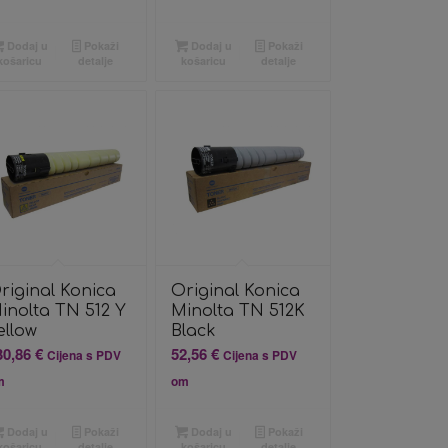
Dodaj u
Pokaži
Dodaj u
Pokaži
košaricu
detalje
košaricu
detalje
riginal Konica
Original Konica
inolta TN 512 Y
Minolta TN 512K
ellow
Black
30,86
€
52,56
€
Cijena s PDV
Cijena s PDV
m
om
Dodaj u
Pokaži
Dodaj u
Pokaži
košaricu
detalje
košaricu
detalje