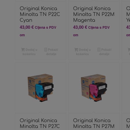
Original Konica
Original Konica
O
Minolta TN P22C
Minolta TN P22M
M
Cyan
Magenta
Y
43,00
€
43,00
€
4
Cijena s PDV
Cijena s PDV
om
om
o
Dodaj u
Pokaži
Dodaj u
Pokaži
košaricu
detalje
košaricu
detalje
Original Konica
Original Konica
O
Minolta TN P27C
Minolta TN P27M
M