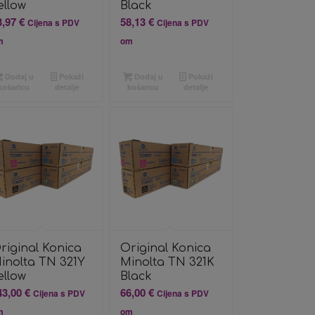
ellow
Black
3,97
€
58,13
€
Cijena s PDV
Cijena s PDV
m
om
Dodaj u
Pokaži
Dodaj u
Pokaži
košaricu
detalje
košaricu
detalje
riginal Konica
Original Konica
inolta TN 321Y
Minolta TN 321K
ellow
Black
43,00
€
66,00
€
Cijena s PDV
Cijena s PDV
m
om