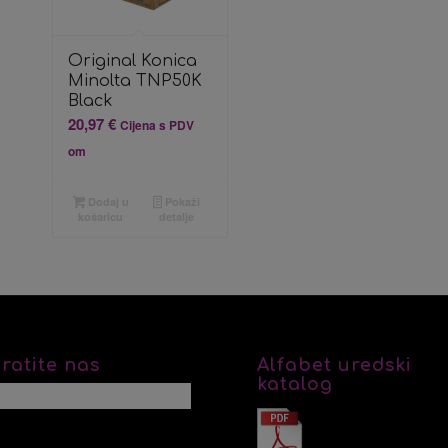
Original Konica
Minolta TNP50K
Black
20,97
€
Cijena s PDV
om
Dodaj u
Pokaži
košaricu
detalje
ratite nas
Alfabet uredski
katalog