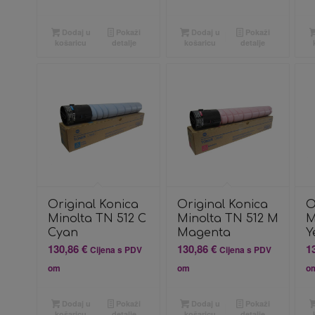
Dodaj u
Pokaži
Dodaj u
Pokaži
košaricu
detalje
košaricu
detalje
Original Konica
Original Konica
O
Minolta TN 512 C
Minolta TN 512 M
M
Cyan
Magenta
Y
130,86
€
130,86
€
1
Cijena s PDV
Cijena s PDV
om
om
o
Dodaj u
Pokaži
Dodaj u
Pokaži
košaricu
detalje
košaricu
detalje