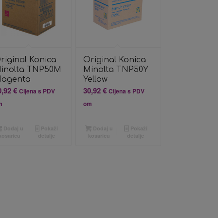
riginal Konica
Original Konica
inolta TNP50M
Minolta TNP50Y
agenta
Yellow
0,92
€
30,92
€
Cijena s PDV
Cijena s PDV
m
om
Dodaj u
Pokaži
Dodaj u
Pokaži
košaricu
detalje
košaricu
detalje