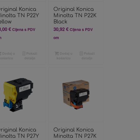
riginal Konica
Original Konica
inolta TN P22Y
Minolta TN P22K
ellow
Black
3,00
€
30,92
€
Cijena s PDV
Cijena s PDV
m
om
Dodaj u
Pokaži
Dodaj u
Pokaži
košaricu
detalje
košaricu
detalje
riginal Konica
Original Konica
inolta TN P27Y
Minolta TN P27K