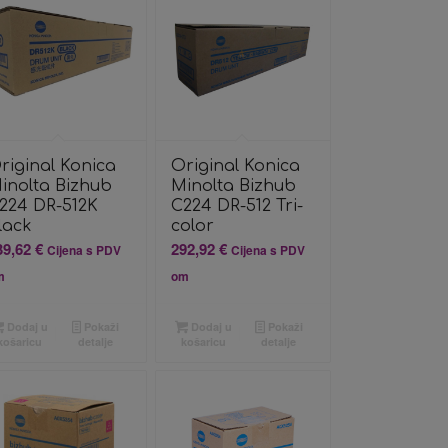
riginal Konica
Original Konica
inolta Bizhub
Minolta Bizhub
224 DR-512K
C224 DR-512 Tri-
lack
color
39,62
€
292,92
€
Cijena s PDV
Cijena s PDV
m
om
Dodaj u
Pokaži
Dodaj u
Pokaži
košaricu
detalje
košaricu
detalje