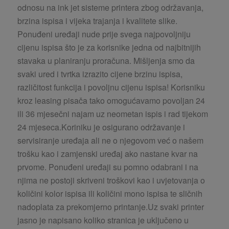
odnosu na ink jet sisteme printera zbog održavanja,
brzina ispisa i vijeka trajanja i kvalitete slike.
Ponuđeni uređaji nude prije svega najpovoljniju
cijenu ispisa što je za korisnike jedna od najbitnijih
stavaka u planiranju proračuna. Mišljenja smo da
svaki ured i tvrtka izrazito cijene brzinu ispisa,
različitost funkcija i povoljnu cijenu ispisa! Korisniku
kroz leasing pisača tako omogućavamo povoljan 24
ili 36 mjesečni najam uz neometan ispis i rad tijekom
24 mjeseca.Koriniku je osigurano održavanje i
servisiranje uređaja ali ne o njegovom već o našem
trošku kao i zamjenski uređaj ako nastane kvar na
prvome. Ponuđeni uređaji su pomno odabrani i na
njima ne postoji skriveni troškovi kao i uvjetovanja o
količini kolor ispisa ili količini mono ispisa te sličnih
nadoplata za prekomjerno printanje.Uz svaki printer
jasno je napisano koliko stranica je uključeno u