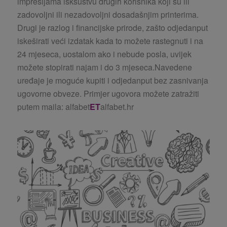
impresijama isksustvu drugih korisnika koji su ili
zadovoljni ili nezadovoljni dosadašnjim printerima.
Drugi je razlog i financijske prirode, zašto odjedanput
iskeširati veći izdatak kada to možete rastegnuti i na
24 mjeseca, uostalom ako i nebude posla, uvijek
možete stopirati najam i do 3 mjeseca.Navedene
uređaje je moguće kupiti i odjedanput bez zasnivanja
ugovorne obveze. Primjer ugovora možete zatražiti
putem maila: alfabet
ET
alfabet.hr