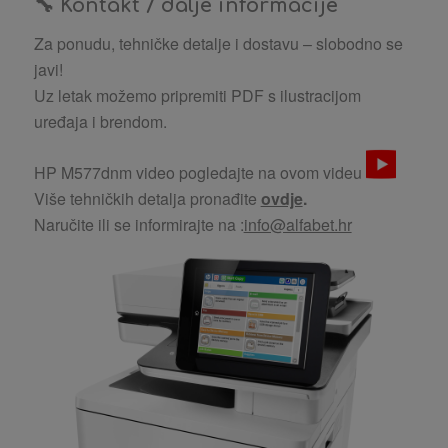
🔧
Kontakt / dalje informacije
Za ponudu, tehničke detalje i dostavu – slobodno se
javi!
Uz letak možemo pripremiti PDF s ilustracijom
uređaja i brendom.
HP M577dnm video pogledajte na ovom videu
Više tehničkih detalja pronađite
ovdje
.
Naručite ili se informirajte na :
info@alfabet.hr