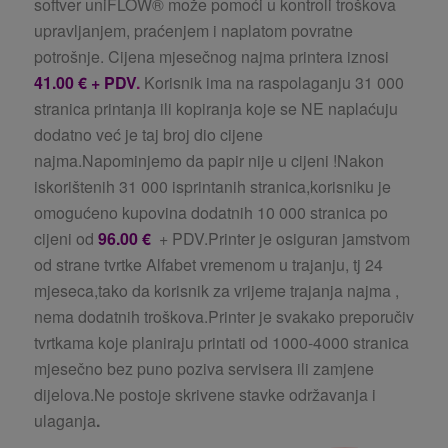
softver uniFLOW® može pomoći u kontroli troškova
upravljanjem, praćenjem i naplatom povratne
potrošnje. Cijena mjesečnog najma printera iznosi
41.00 € + PDV
.
Korisnik ima na raspolaganju 31 000
stranica printanja ili kopiranja koje se NE naplaćuju
dodatno već je taj broj dio cijene
najma.Napominjemo da papir nije u cijeni !Nakon
iskorištenih 31 000 isprintanih stranica,korisniku je
omogućeno kupovina dodatnih 10 000 stranica po
cijeni od
96.00
€
+ PDV.Printer je osiguran jamstvom
od strane tvrtke Alfabet vremenom u trajanju, tj 24
mjeseca,tako da korisnik za vrijeme trajanja najma ,
nema dodatnih troškova.Printer je svakako preporučiv
tvrtkama koje planiraju printati od 1000-4000 stranica
mjesečno bez puno poziva servisera ili zamjene
dijelova.
Ne postoje skrivene stavke održavanja i
ulaganja
.