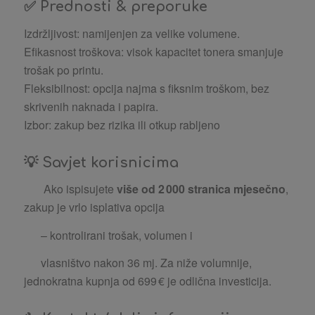
✅
Prednosti & preporuke
Izdržljivost: namijenjen za velike volumene.
Efikasnost troškova: visok kapacitet tonera smanjuje
trošak po printu.
Fleksibilnost: opcija najma s fiksnim troškom, bez
skrivenih naknada i papira.
Izbor: zakup bez rizika ili otkup rabljeno
💡
Savjet korisnicima
Ako ispisujete
više od 2 000 stranica mjesečno
,
zakup je vrlo isplativa opcija
– kontrolirani trošak, volumen i
vlasništvo nakon 36 mj. Za niže volumnije,
jednokratna kupnja od 699 € je odlična investicija.