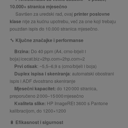
10.000+ stranica mjesečno
Savršen za uredski rad, ovaj
printer poslovne
klase
nije za kućnu upotrebu, već za one koji trebaju
pouzdan ispis do 10.000 stranica mjesečno.
🔧
Ključne značajke i performanse
Brzina:
Do 40 ppm (A4, crno-bijeli i
boja) icecat.biz+2hp.com+2hp.com+2
Prvi otisak
: ~5,5–6,9 s (crno/bijeli i boja)
Duplex ispisa i skeniranja
: automatski obostrani
ispis i ADF dvostrano skeniranje
Mjesečni kapacitet:
do 120 000 stranica,
preporučeno 2 000–15 000 mjesečno
Kvaliteta slike:
HP ImageREt 3600 s Pantone
kalibracijom, do 1200×1200
🔋
Efikasnost i sigurnost