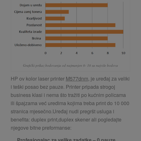
Grafički prikaz bodovanja od najmanjen 0- 10 sa najviše bodova
HP ov kolor laser printer
M577dnm
, je uređaj za veliki
i teški posao bez pauze. Printer pripada strogoj
business klasi i nema što tražiti po kućnim policama
ili špajzama već uredima kojima treba print do 10 000
stranica mjesečno.Uređaj nudi pregršt usluga i
benefita: duplex print,duplex skener ali pogledajte
njegove bitne preformanse:
Profesionalac za velike zadatke – 0 pauze,