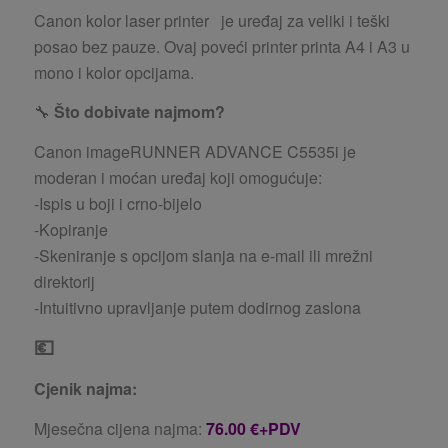
Canon kolor laser printer
je uređaj za veliki i teški
posao bez pauze. Ovaj poveći printer printa A4 i A3 u
mono i kolor opcijama.
🔧
Što dobivate najmom?
Canon imageRUNNER ADVANCE C5535i je
moderan i moćan uređaj koji omogućuje:
-Ispis u boji i crno-bijelo
-Kopiranje
-Skeniranje s opcijom slanja na e-mail ili mrežni
direktorij
-Intuitivno upravljanje putem dodirnog zaslona
💶
Cjenik najma:
Mjesečna cijena najma:
76
.00 €
+PDV