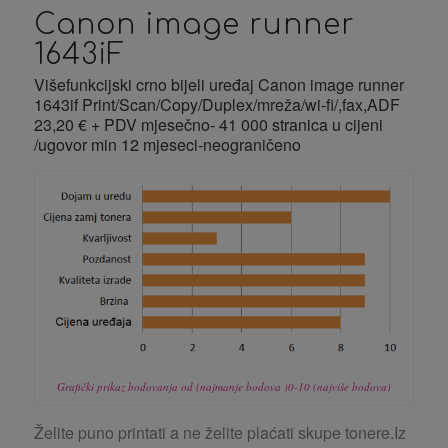
Canon image runner
1643iF
Višefunkcijski crno bijeli uređaj Canon image runner
1643if Print/Scan/Copy/Duplex/mreža/wi-fi/,fax,ADF
23,20 € + PDV mjesečno- 41 000 stranica u cijeni
/ugovor min 12 mjeseci-neograničeno
Grafički prikaz bodovanja od (najmanje bodova )0-10 (najviše bodova)
Želite puno printati a ne želite plaćati skupe tonere.Iz