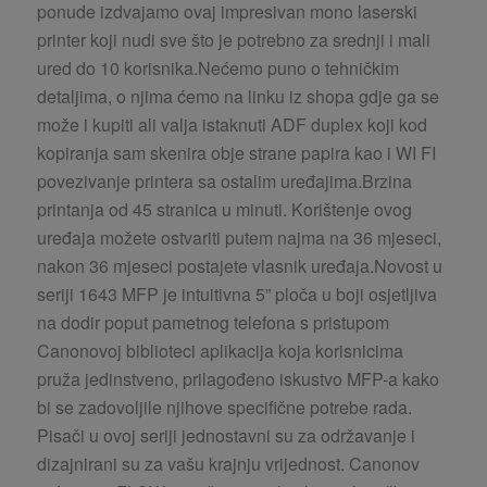
ponude izdvajamo ovaj impresivan mono laserski
printer koji nudi sve što je potrebno za srednji i mali
ured do 10 korisnika.Nećemo puno o tehničkim
detaljima, o njima ćemo na linku iz shopa gdje ga se
može i kupiti ali valja istaknuti ADF duplex koji kod
kopiranja sam skenira obje strane papira kao i WI FI
povezivanje printera sa ostalim uređajima.Brzina
printanja od 45 stranica u minuti.
Korištenje ovog
uređaja možete ostvariti putem najma na 36 mjeseci,
nakon 36 mjeseci postajete vlasnik uređaja.Novost u
seriji 1643 MFP je intuitivna 5” ploča u boji osjetljiva
na dodir poput pametnog telefona s pristupom
Canonovoj biblioteci aplikacija koja korisnicima
pruža jedinstveno, prilagođeno iskustvo MFP-a kako
bi se zadovoljile njihove specifične potrebe rada.
Pisači u ovoj seriji jednostavni su za održavanje i
dizajnirani su za vašu krajnju vrijednost. Canonov