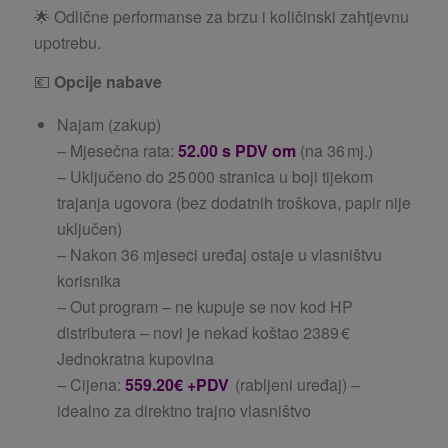
🌟 Odlične performanse za brzu i količinski zahtjevnu
upotrebu.
💶
Opcije nabave
Najam (zakup)
– Mjesečna rata:
52.00 s PDV om
(na 36 mj.)
– Uključeno do 25 000 stranica u boji tijekom
trajanja ugovora (bez dodatnih troškova, papir nije
uključen)
– Nakon 36 mjeseci uređaj ostaje u vlasništvu
korisnika
– Out program – ne kupuje se nov kod HP
distributera – novi je nekad koštao 2389 €
Jednokratna kupovina
– Cijena:
559.20€ +PDV
(rabljeni uređaj) –
idealno za direktno trajno vlasništvo