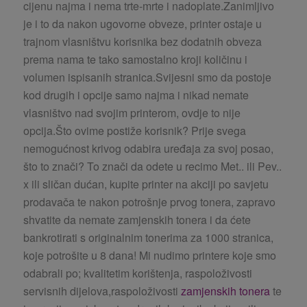
cijenu najma i nema trte-mrte i nadoplate.
Zanimljivo
je i to da nakon ugovorne obveze, printer ostaje u
trajnom vlasništvu korisnika bez dodatnih obveza
prema nama te tako samostalno kroji količinu i
volumen ispisanih stranica.Svijesni smo da postoje
kod drugih i opcije samo najma i nikad nemate
vlasništvo nad svojim printerom, ovdje to nije
opcija.Što ovime postiže korisnik? Prije svega
nemogućnost krivog odabira uređaja za svoj posao,
što to znači? To znači da odete u recimo Met.. ili Pev..
x ili sličan dućan, kupite printer na akciji po savjetu
prodavača te nakon potrošnje prvog tonera, zapravo
shvatite da nemate zamjenskih tonera i da ćete
bankrotirati s originalnim tonerima za 1000 stranica,
koje potrošite u 8 dana! Mi nudimo printere koje smo
odabrali po; kvalitetim korištenja, raspoloživosti
servisnih dijelova,raspoloživosti
zamjenskih tonera
te