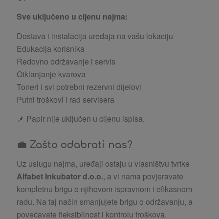
Sve uključeno u cijenu najma:
Dostava i instalacija uređaja na vašu lokaciju
Edukacija korisnika
Redovno održavanje i servis
Otklanjanje kvarova
Toneri i svi potrebni rezervni dijelovi
Putni troškovi i rad servisera
📌 Papir nije uključen u cijenu ispisa.
💼 Zašto odabrati nas?
Uz uslugu najma, uređaji ostaju u vlasništvu tvrtke
Alfabet Inkubator d.o.o.
, a vi nama povjeravate
kompletnu brigu o njihovom ispravnom i efikasnom
radu. Na taj način smanjujete brigu o održavanju, a
povećavate fleksibilnost i kontrolu troškova.