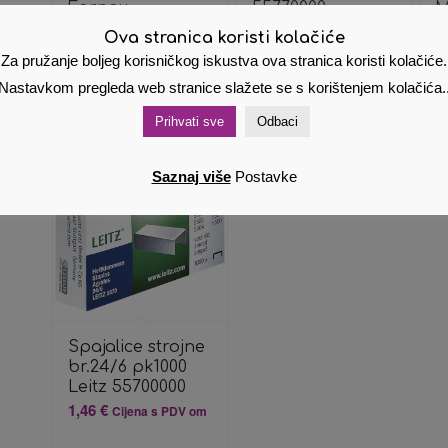
Fornax
55770000
M
m
0,53
€
1,19
€
Cijena s PDV om
Cijena s PDV om
Ova stranica koristi kolačiće
0
Za pružanje boljeg korisničkog iskustva ova stranica koristi kolačiće.
Dodaj u
Pokaži
Dodaj u
Pokaži
Nastavkom pregleda web stranice slažete se s korištenjem kolačića.
košaricu
detalje
košaricu
detalje
Prihvati sve
Odbaci
Saznaj više
Postavke
Spajalice strojne
br.24/6 pk1000
Leitz 55700000
1,46
€
Cijena s PDV om