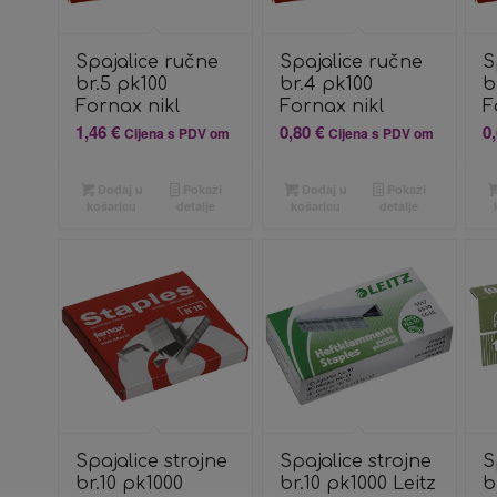
Spajalice ručne
Spajalice ručne
S
br.5 pk100
br.4 pk100
b
Fornax nikl
Fornax nikl
F
1,46
€
0,80
€
0
Cijena s PDV om
Cijena s PDV om
Dodaj u
Pokaži
Dodaj u
Pokaži
košaricu
detalje
košaricu
detalje
Spajalice strojne
Spajalice strojne
S
br.10 pk1000
br.10 pk1000 Leitz
b