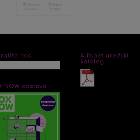
Dodaj u
Pokaži
košaricu
detalje
ratite nas
Alfabet uredski
katalog
X NOW dostava