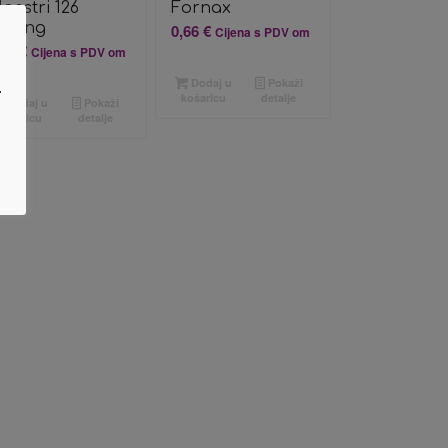
aestri 126
Fornax
esing
0,66
€
Cijena s PDV om
,93
€
Cijena s PDV om
Dodaj u
Pokaži
.
košaricu
detalje
Dodaj u
Pokaži
košaricu
detalje