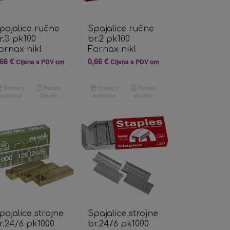
pajalice ručne
Spajalice ručne
r.3 pk100
br.2 pk100
ornax nikl
Fornax nikl
,66
€
0,66
€
Cijena s PDV om
Cijena s PDV om
Dodaj u
Pokaži
Dodaj u
Pokaži
košaricu
detalje
košaricu
detalje
pajalice strojne
Spajalice strojne
r.24/6 pk1000
br.24/6 pk1000