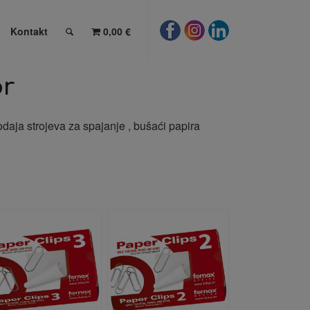
Kontakt
0,00 €
or
odaja strojeva za spajanje , bušaći papira