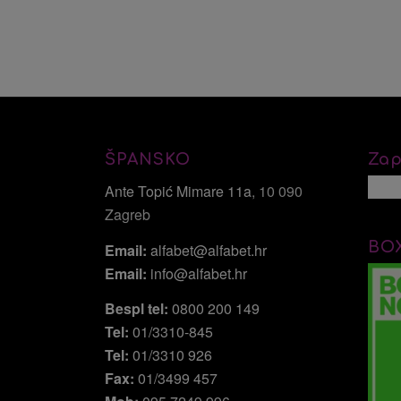
ŠPANSKO
Zap
Ante Topić Mimare 11a
, 10 090
Zagreb
BO
Email:
alfabet@alfabet.hr
Email:
info@alfabet.hr
Bespl tel:
0800 200 149
Tel:
01/3310-845
Tel:
01/3310 926
Fax:
01/3499 457