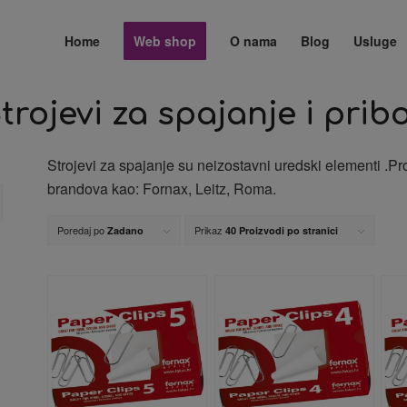
Home
Web shop
O nama
Blog
Usluge
trojevi za spajanje i prib
Strojevi za spajanje su neizostavni uredski elementi .Pr
brandova kao: Fornax, Leitz, Roma.
Poredaj po
Prikaz
Zadano
40 Proizvodi po stranici