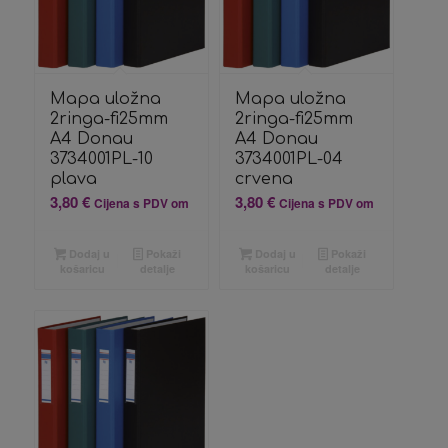
Mapa uložna
Mapa uložna
2ringa-fi25mm
2ringa-fi25mm
A4 Donau
A4 Donau
3734001PL-10
3734001PL-04
plava
crvena
3,80
€
3,80
€
Cijena s PDV om
Cijena s PDV om
Dodaj u
Pokaži
Dodaj u
Pokaži
košaricu
detalje
košaricu
detalje