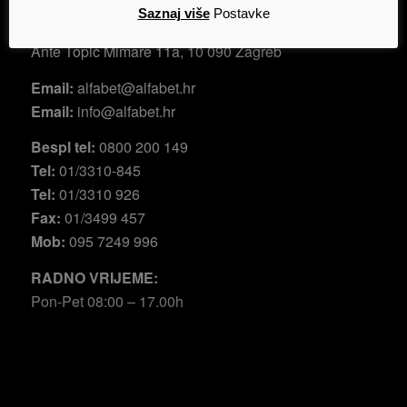
Saznaj više
Postavke
ŠPANSKO
Ante Topić Mimare 11a
, 10 090 Zagreb
Email:
alfabet@alfabet.hr
Email:
info@alfabet.hr
Bespl tel:
0800 200 149
Tel:
01/3310-845
Tel:
01/3310 926
Fax:
01/3499 457
Mob:
095 7249 996
RADNO VRIJEME:
Pon-Pet 08:00 – 17.00h