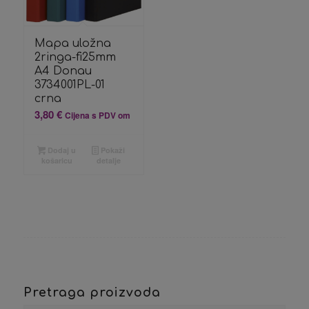
Mapa uložna
2ringa-fi25mm
A4 Donau
3734001PL-01
crna
3,80
€
Cijena s PDV om
Dodaj u
Pokaži
košaricu
detalje
Pretraga proizvoda