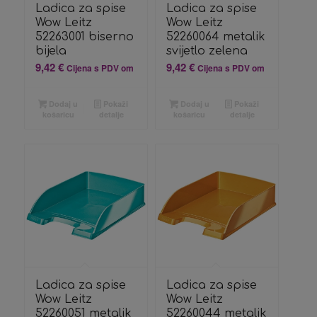
Ladica za spise
Ladica za spise
Wow Leitz
Wow Leitz
52263001 biserno
52260064 metalik
bijela
svijetlo zelena
9,42
€
9,42
€
Cijena s PDV om
Cijena s PDV om
Dodaj u
Pokaži
Dodaj u
Pokaži
košaricu
detalje
košaricu
detalje
Ladica za spise
Ladica za spise
Wow Leitz
Wow Leitz
52260051 metalik
52260044 metalik