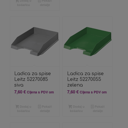
Dodaj u
Pokaži
košaricu
detalje
Ladica za spise
Ladica za spise
Leitz 52270085
Leitz 52270055
siva
zelena
7,60
€
7,60
€
Cijena s PDV om
Cijena s PDV om
Dodaj u
Pokaži
Dodaj u
Pokaži
košaricu
detalje
košaricu
detalje