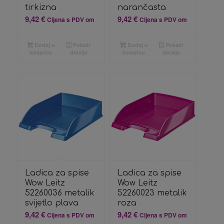
tirkizna
narančasta
9,42
€
9,42
€
Cijena s PDV om
Cijena s PDV om
Dodaj u
Pokaži
Dodaj u
Pokaži
košaricu
detalje
košaricu
detalje
Ladica za spise
Ladica za spise
Wow Leitz
Wow Leitz
52260036 metalik
52260023 metalik
svijetlo plava
roza
9,42
€
9,42
€
Cijena s PDV om
Cijena s PDV om