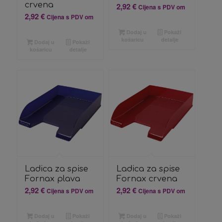
crvena
2,92
€
Cijena s PDV om
2,92
€
Cijena s PDV om
Dodaj u
Pokaži
košaricu
detalje
Dodaj u
Pokaži
košaricu
detalje
Ladica za spise
Ladica za spise
Fornax plava
Fornax crvena
2,92
€
2,92
€
Cijena s PDV om
Cijena s PDV om
Dodaj u
Pokaži
Dodaj u
Pokaži