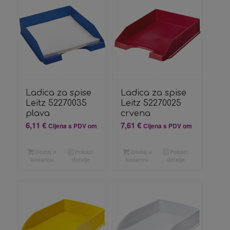
Ladica za spise
Ladica za spise
Leitz 52270035
Leitz 52270025
plava
crvena
6,11
€
7,61
€
Cijena s PDV om
Cijena s PDV om
Dodaj u
Pokaži
Dodaj u
Pokaži
košaricu
detalje
košaricu
detalje