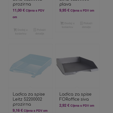
prozirna
plava
11,00
€
9,95
€
Cijena s PDV
Cijena s PDV om
om
Dodaj u
Pokaži
košaricu
detalje
Dodaj u
Pokaži
košaricu
detalje
Ladica za spise
Ladica za spise
Leitz 52200002
FORoffice siva
prozirna
2,92
€
Cijena s PDV om
9,16
€
Cijena s PDV om