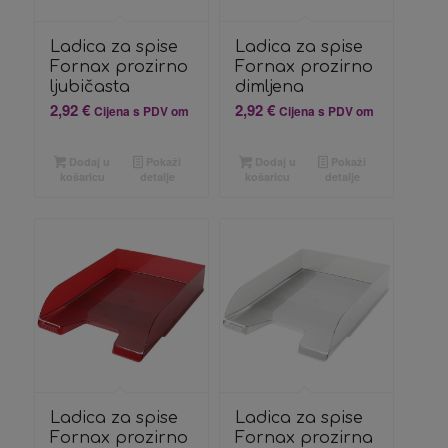
Ladica za spise
Ladica za spise
Fornax prozirno
Fornax prozirno
ljubičasta
dimljena
2,92
€
2,92
€
Cijena s PDV om
Cijena s PDV om
Dodaj u
Pokaži
Dodaj u
Pokaži
košaricu
detalje
košaricu
detalje
Ladica za spise
Ladica za spise
Fornax prozirno
Fornax prozirna