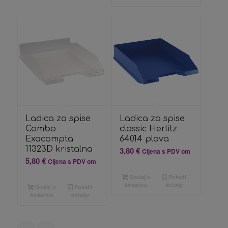
Ladica za spise
Ladica za spise
Combo
classic Herlitz
Exacompta
64014 plava
11323D kristalna
3,80
€
Cijena s PDV om
5,80
€
Cijena s PDV om
Dodaj u
Pokaži
košaricu
detalje
Dodaj u
Pokaži
košaricu
detalje