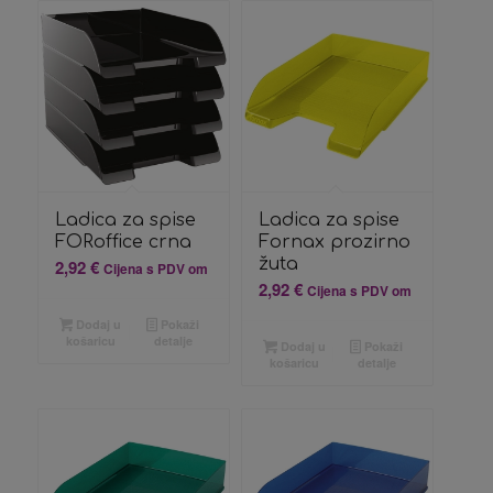
Ladica za spise
Ladica za spise
FORoffice crna
Fornax prozirno
žuta
2,92
€
Cijena s PDV om
2,92
€
Cijena s PDV om
Dodaj u
Pokaži
košaricu
detalje
Dodaj u
Pokaži
košaricu
detalje