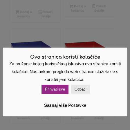
Dodaj u
Pokaži
košaricu
detalje
Dodaj u
Pokaži
košaricu
detalje
Ova stranica koristi kolačiće
Za pružanje boljeg korisničkog iskustva ova stranica koristi
kolačiće. Nastavkom pregleda web stranice slažete se s
korištenjem kolačića..
Ladica za spise
Ladica za spise
Prihvati sve
Odbaci
FORoffice plava
FORoffice crvena
2,92
€
2,92
€
Cijena s PDV om
Cijena s PDV om
Saznaj više
Postavke
Dodaj u
Pokaži
Dodaj u
Pokaži
košaricu
detalje
košaricu
detalje