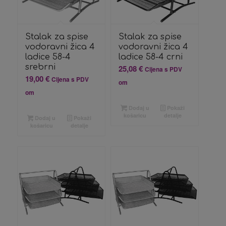
Stalak za spise
Stalak za spise
vodoravni žica 4
vodoravni žica 4
ladice 58-4
ladice 58-4 crni
srebrni
25,08
€
Cijena s PDV
19,00
€
Cijena s PDV
om
om
Dodaj u
Pokaži
košaricu
detalje
Dodaj u
Pokaži
košaricu
detalje