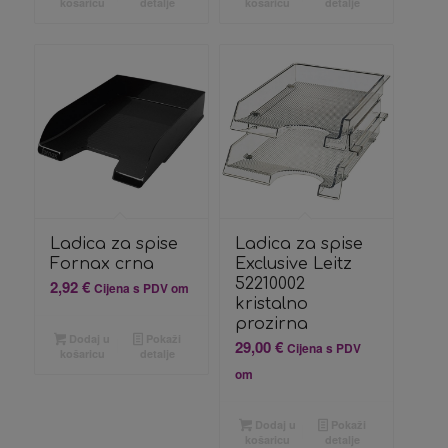
košaricu
detalje
košaricu
detalje
Ladica za spise
Ladica za spise
Fornax crna
Exclusive Leitz
52210002
2,92
€
Cijena s PDV om
kristalno
prozirna
Dodaj u
Pokaži
29,00
€
Cijena s PDV
košaricu
detalje
om
Dodaj u
Pokaži
košaricu
detalje