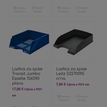
Dodaj u
Pokaži
Dodaj u
Pokaži
košaricu
detalje
košaricu
detalje
Ladica za spise
Ladica za spise
Transit Jumbo
Leitz 52270095
Esselte 156590
crna
plava
7,60
€
Cijena s PDV om
17,00
€
Cijena s PDV
om
Dodaj u
Pokaži
košaricu
detalje