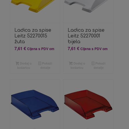
Ladica za spise
Ladica za spise
Leitz 52270015
Leitz 52270001
žuta
bijela
7,61
€
7,61
€
Cijena s PDV om
Cijena s PDV om
Dodaj u
Pokaži
Dodaj u
Pokaži
košaricu
detalje
košaricu
detalje