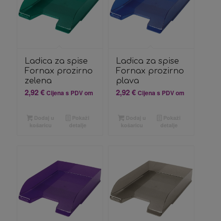
Ladica za spise
Ladica za spise
Fornax prozirno
Fornax prozirno
zelena
plava
2,92
€
2,92
€
Cijena s PDV om
Cijena s PDV om
Dodaj u
Pokaži
Dodaj u
Pokaži
košaricu
detalje
košaricu
detalje