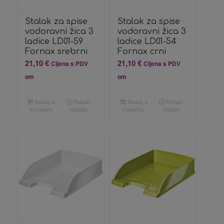
Stalak za spise
Stalak za spise
vodoravni žica 3
vodoravni žica 3
ladice LD01-59
ladice LD01-54
Fornax srebrni
Fornax crni
21,10
€
21,10
€
Cijena s PDV
Cijena s PDV
om
om
Dodaj u
Pokaži
Dodaj u
Pokaži
košaricu
detalje
košaricu
detalje