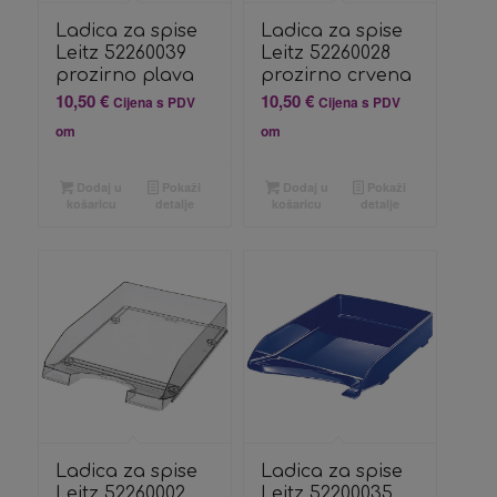
Ladica za spise
Ladica za spise
Leitz 52260039
Leitz 52260028
prozirno plava
prozirno crvena
10,50
€
10,50
€
Cijena s PDV
Cijena s PDV
om
om
Dodaj u
Pokaži
Dodaj u
Pokaži
košaricu
detalje
košaricu
detalje
Ladica za spise
Ladica za spise
Leitz 52260002
Leitz 52200035