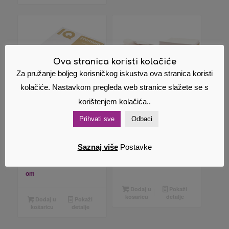
Ova stranica koristi kolačiće
Za pružanje boljeg korisničkog iskustva ova stranica koristi
kolačiće. Nastavkom pregleda web stranice slažete se s
korištenjem kolačića..
Papir ILK IQ
Beskonačni
Prihvati sve
Odbaci
Premium Triotec
Papir Bianco
(sendvič) A3 80g
234×12 1+4 Aldini
Saznaj više
Postavke
pk500 Mondi
78,31
€
Cijena s PDV
19,24
€
Cijena s PDV
om
om
Dodaj u
Pokaži
košaricu
detalje
Dodaj u
Pokaži
košaricu
detalje