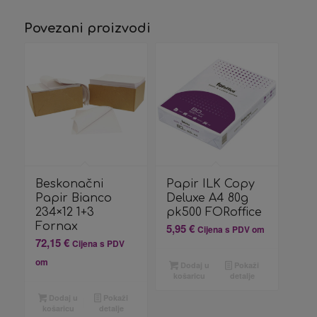
Povezani proizvodi
Beskonačni
Papir ILK Copy
Papir Bianco
Deluxe A4 80g
234×12 1+3
pk500 FORoffice
Fornax
5,95
€
Cijena s PDV om
72,15
€
Cijena s PDV
om
Dodaj u
Pokaži
košaricu
detalje
Dodaj u
Pokaži
košaricu
detalje