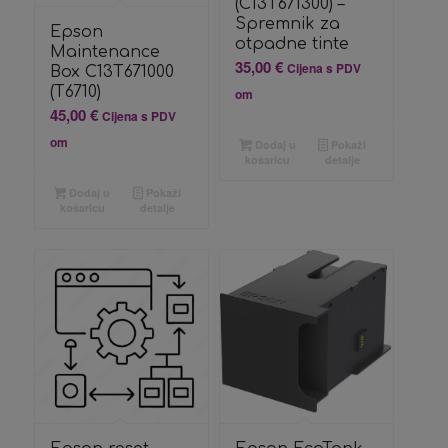
(C13T671300) –
Spremnik za
Epson
otpadne tinte
Maintenance
35,00
€
Cijena s PDV
Box C13T671000
(T6710)
om
45,00
€
Cijena s PDV
om
Dodaj u
Pokaži
košaricu
detalje
Dodaj u
Pokaži
košaricu
detalje