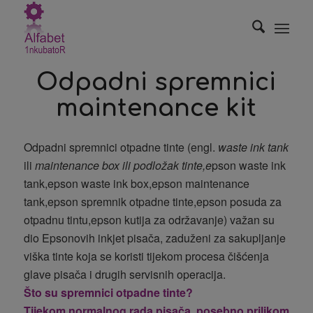
Odpadni spremnici
maintenance kit
Odpadni spremnici otpadne tinte (engl.
waste ink tank
ili
maintenance box ili podložak tinte,e
pson waste ink
tank,epson waste ink box,epson maintenance
tank,epson spremnik otpadne tinte,epson posuda za
otpadnu tintu,epson kutija za održavanje) važan su
dio Epsonovih inkjet pisača, zaduženi za sakupljanje
viška tinte koja se koristi tijekom procesa čišćenja
glave pisača i drugih servisnih operacija.
Što su spremnici otpadne tinte?
Tijekom normalnog rada pisača, posebno prilikom