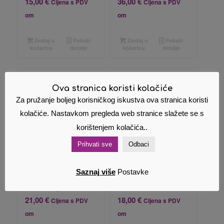
15,00
€
36,00
€
Cijena s PDV
Cijena s PDV
om
om
Dodaj u
Pokaži
Dodaj u
Pokaži
košaricu
detalje
košaricu
detalje
Ova stranica koristi kolačiće
Za pružanje boljeg korisničkog iskustva ova stranica koristi
kolačiće. Nastavkom pregleda web stranice slažete se s
korištenjem kolačića..
Prihvati sve
Odbaci
Epson odpadni
Epson EcoTank
Saznaj više
Postavke
spremnik
Ink Maintenance
1639535/1627961
Box T04D100
21,00
€
18,00
€
Cijena s PDV
Cijena s PDV
om
om