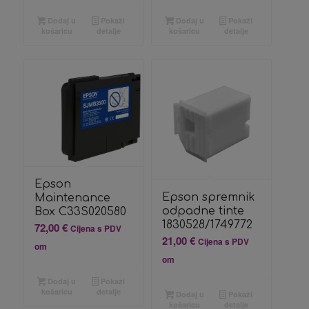
Dodaj u
Pokaži
Dodaj u
Pokaži
košaricu
detalje
košaricu
detalje
Epson
Epson spremnik
Maintenance
odpadne tinte
Box C33S020580
1830528/1749772
72,00
€
Cijena s PDV
21,00
€
Cijena s PDV
om
om
Dodaj u
Pokaži
košaricu
detalje
Dodaj u
Pokaži
košaricu
detalje