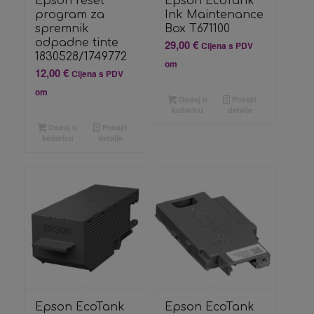
Epson reset
Epson EcoTank
program za
Ink Maintenance
spremnik
Box T671100
odpadne tinte
29,00
€
Cijena s PDV
1830528/1749772
om
12,00
€
Cijena s PDV
om
Dodaj u
Pokaži
košaricu
detalje
Dodaj u
Pokaži
košaricu
detalje
Epson EcoTank
Epson EcoTank