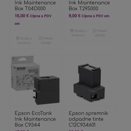
Ink Maintenance
Ink Maintenance
Box T04D000
Box T295000
16,00
€
9,00
€
Cijena s PDV
Cijena s PDV om
om
Dodaj u
Pokaži
košaricu
detalje
Dodaj u
Pokaži
košaricu
detalje
Epson EcoTank
Epson spremnik
Ink Maintenance
odpadne tinte
Box C9344
C12C934601