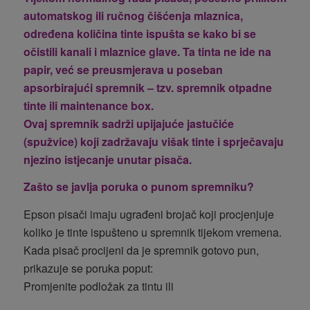
automatskog ili ručnog čišćenja mlaznica,
određena količina tinte ispušta se kako bi se
očistili kanali i mlaznice glave. Ta tinta ne ide na
papir, već se preusmjerava u poseban
apsorbirajući spremnik – tzv.
spremnik otpadne
tinte
ili
maintenance box
.
Ovaj spremnik sadrži upijajuće jastučiće
(spužvice) koji zadržavaju višak tinte i sprječavaju
njezino istjecanje unutar pisača.
Zašto se javlja poruka o punom spremniku?
Epson pisači imaju ugrađeni brojač koji procjenjuje
koliko je tinte ispušteno u spremnik tijekom vremena.
Kada pisač procijeni da je spremnik gotovo pun,
prikazuje se poruka poput:
Promjenite podložak za tintu ili