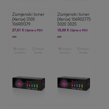
Zamjenski toner
Zamjenski toner
(Xerox) 3100
(Xerox) 106R02773
106R01379
3020 3025
27,61
€
18,00
€
Cijena s PDV
Cijena s PDV
om
om
Dodaj u
Pokaži
Dodaj u
Pokaži
košaricu
detalje
košaricu
detalje