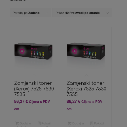
Poredaj po
Prikaz
Zadano
40 Proizvodi po stranici
Zamjenski toner
Zamjenski toner
(Xerox) 7525 7530
(Xerox) 7525 7530
7535
7535
86,27
€
86,27
€
Cijena s PDV
Cijena s PDV
om
om
Dodaj u
Pokaži
Dodaj u
Pokaži