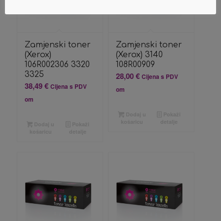
Zamjenski toner
Zamjenski toner
(Xerox)
(Xerox) 3140
106R002306 3320
108R00909
3325
28,00
€
Cijena s PDV
38,49
€
Cijena s PDV
om
om
Dodaj u
Pokaži
košaricu
detalje
Dodaj u
Pokaži
košaricu
detalje