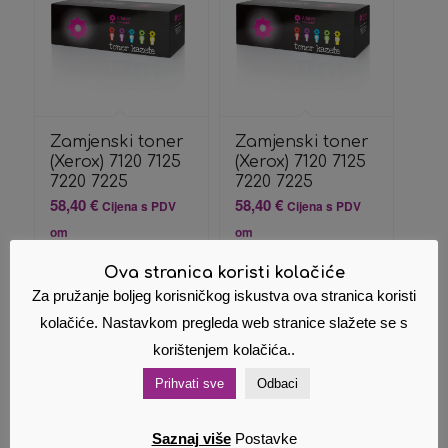
Zamjenski toner
Zamjenski toner
(Xerox) 7120 7125
(Xerox) 7120 7125
7220 7225
7220 7225
58,40
€
58,40
€
Cijena s PDV
Cijena s PDV
om
om
Ova stranica koristi kolačiće
Dodaj u
Pokaži
Dodaj u
Pokaži
Za pružanje boljeg korisničkog iskustva ova stranica koristi
košaricu
detalje
košaricu
detalje
kolačiće. Nastavkom pregleda web stranice slažete se s
korištenjem kolačića..
Prihvati sve
Odbaci
Saznaj više
Postavke