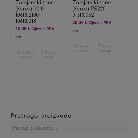
Zamjenski toner
Zamjenski toner
(Xerox) 3010
(Xerox) PE220
106R02180
013R00621
106R02181
20,04
€
Cijena s PDV
10,49
€
Cijena s PDV
om
om
Dodaj u
Pokaži
košaricu
detalje
Dodaj u
Pokaži
košaricu
detalje
Pretraga proizvoda