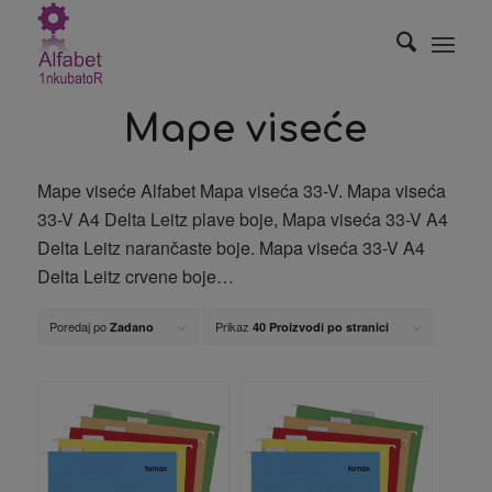
Mape viseće
Mape viseće Alfabet Mapa viseća 33-V. Mapa viseća
33-V A4 Delta Leitz plave boje, Mapa viseća 33-V A4
Delta Leitz narančaste boje. Mapa viseća 33-V A4
Delta Leitz crvene boje…
Poredaj po
Prikaz
Zadano
40 Proizvodi po stranici