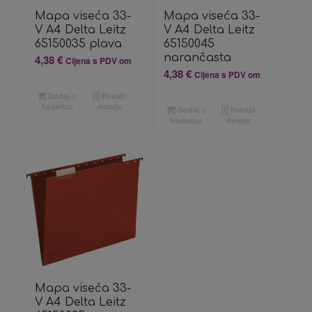
Mapa viseća 33-
Mapa viseća 33-
V A4 Delta Leitz
V A4 Delta Leitz
65150035 plava
65150045
narančasta
4,38
€
Cijena s PDV om
4,38
€
Cijena s PDV om
Dodaj u
Pokaži
košaricu
detalje
Dodaj u
Pokaži
košaricu
detalje
Mapa viseća 33-
V A4 Delta Leitz