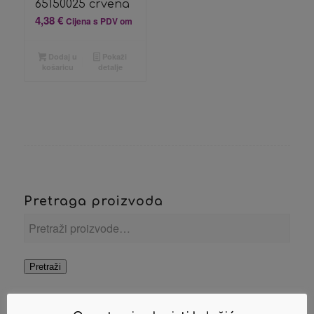
65150025 crvena
4,38
€
Cijena s PDV om
Dodaj u
Pokaži
košaricu
detalje
Pretraga proizvoda
Pretraži