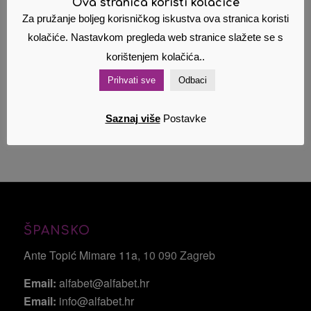
Ova stranica koristi kolačiće
Kategorije proizvoda
Za pružanje boljeg korisničkog iskustva ova stranica koristi
Proizvod Kuru toga
kolačiće. Nastavkom pregleda web stranice slažete se s
korištenjem kolačića..
Proizvod Format
Prihvati sve
Odbaci
Saznaj više
Postavke
ŠPANSKO
Ante Topić Mimare 11a
, 10 090 Zagreb
Email:
alfabet@alfabet.hr
Email:
info@alfabet.hr