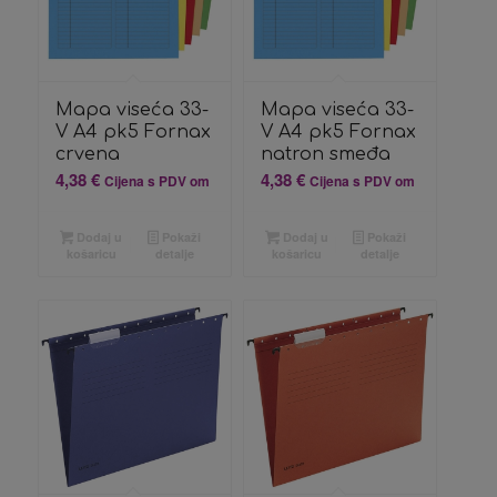
Mapa viseća 33-
Mapa viseća 33-
V A4 pk5 Fornax
V A4 pk5 Fornax
crvena
natron smeđa
4,38
€
4,38
€
Cijena s PDV om
Cijena s PDV om
Dodaj u
Pokaži
Dodaj u
Pokaži
košaricu
detalje
košaricu
detalje