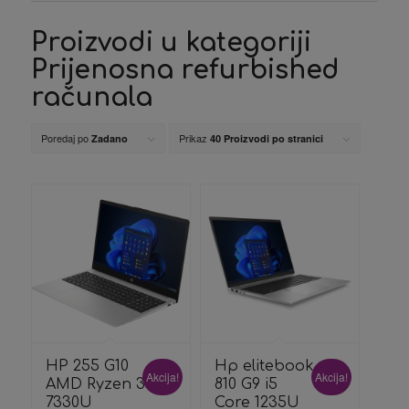
Proizvodi u kategoriji
Prijenosna refurbished
računala
Poredaj po
Prikaz
Zadano
40 Proizvodi po stranici
HP 255 G10
Hp elitebook
Akcija!
Akcija!
AMD Ryzen 3
810 G9 i5
7330U
Core 1235U