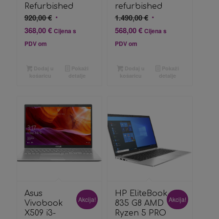
Refurbished
refurbished
Izvorna
Izvorna
920,00
€
1.490,00
€
cijena
cijena
Trenutna
Trenutna
368,00
€
568,00
€
Cijena s
Cijena s
bila
bila
cijena
cijena
PDV om
PDV om
je:
je:
je:
je:
920,00 €.
1.490,00 €.
368,00 €.
568,00 €.
Dodaj u
Pokaži
Dodaj u
Pokaži
košaricu
detalje
košaricu
detalje
Asus
HP EliteBook
Akcija!
Akcija!
Vivobook
835 G8 AMD
X509 i3-
Ryzen 5 PRO