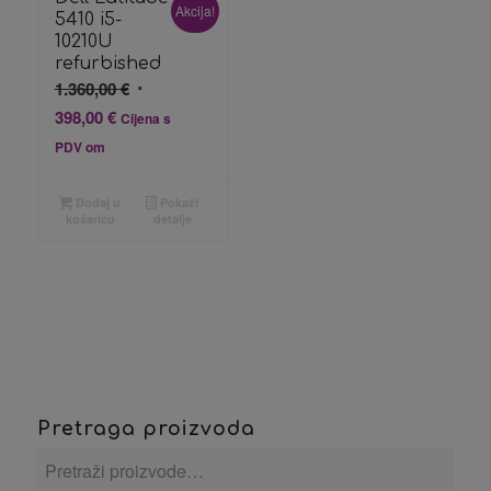
Akcija!
5410 i5-
10210U
refurbished
Izvorna
1.360,00
€
cijena
Trenutna
398,00
€
Cijena s
bila
cijena
PDV om
je:
je:
1.360,00 €.
398,00 €.
Dodaj u
Pokaži
košaricu
detalje
Pretraga proizvoda