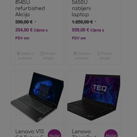
8145U
5650U
refurbished
rabljeni
Akcija
laptop
Izvorna
Izvorna
398,00
€
1.850,00
€
cijena
cijena
Trenutna
Trenutna
354,00
€
559,00
€
Cijena s
Cijena s
bila
bila
cijena
cijena
PDV om
PDV om
je:
je:
je:
je:
398,00 €.
1.850,00 €.
354,00 €.
559,00 €.
Dodaj u
Pokaži
Dodaj u
Pokaži
košaricu
detalje
košaricu
detalje
Lenovo V15
Lenovo
Akcija!
Akcija!