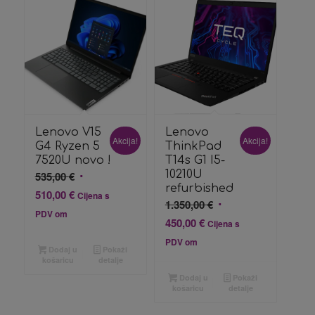
Lenovo V15
Lenovo
Akcija!
Akcija!
G4 Ryzen 5
ThinkPad
7520U novo !
T14s G1 I5-
Izvorna
10210U
535,00
€
refurbished
cijena
Trenutna
510,00
€
Cijena s
Izvorna
1.350,00
€
bila
cijena
PDV om
cijena
Trenutna
450,00
€
Cijena s
je:
je:
bila
cijena
535,00 €.
PDV om
510,00 €.
Dodaj u
Pokaži
je:
je:
košaricu
detalje
1.350,00 €.
450,00 €.
Dodaj u
Pokaži
košaricu
detalje