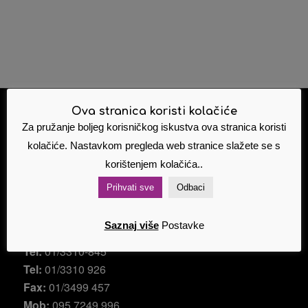
Ova stranica koristi kolačiće
Za pružanje boljeg korisničkog iskustva ova stranica koristi
ŠPANSKO
kolačiće. Nastavkom pregleda web stranice slažete se s
Ante Topić Mimare 11a
, 10 090 Zagreb
korištenjem kolačića..
Email:
alfabet@alfabet.hr
Prihvati sve
Odbaci
Email:
info@alfabet.hr
Saznaj više
Postavke
Bespl tel:
0800 200 149
Tel:
01/3310-845
Tel:
01/3310 926
Fax:
01/3499 457
Mob:
095 7249 996