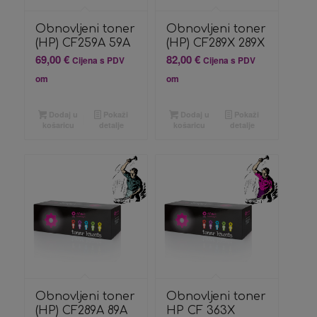
Obnovljeni toner
Obnovljeni toner
(HP) CF259A 59A
(HP) CF289X 289X
69,00
€
82,00
€
Cijena s PDV
Cijena s PDV
om
om
Dodaj u
Pokaži
Dodaj u
Pokaži
košaricu
detalje
košaricu
detalje
Obnovljeni toner
Obnovljeni toner
(HP) CF289A 89A
HP CF 363X