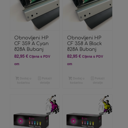
Obnovljeni HP
Obnovljeni HP
CF 359 A Cyan
CF 358 A Black
828A Bubanj
828A Bubanj
82,95
€
82,95
€
Cijena s PDV
Cijena s PDV
om
om
Dodaj u
Pokaži
Dodaj u
Pokaži
košaricu
detalje
košaricu
detalje