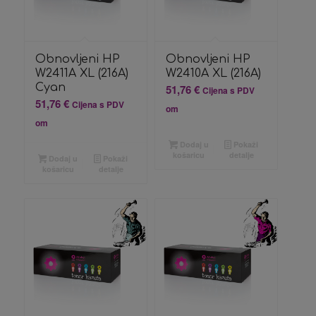
Obnovljeni HP
Obnovljeni HP
W2411A XL (216A)
W2410A XL (216A)
Cyan
51,76
€
Cijena s PDV
51,76
€
Cijena s PDV
om
om
Dodaj u
Pokaži
košaricu
detalje
Dodaj u
Pokaži
košaricu
detalje