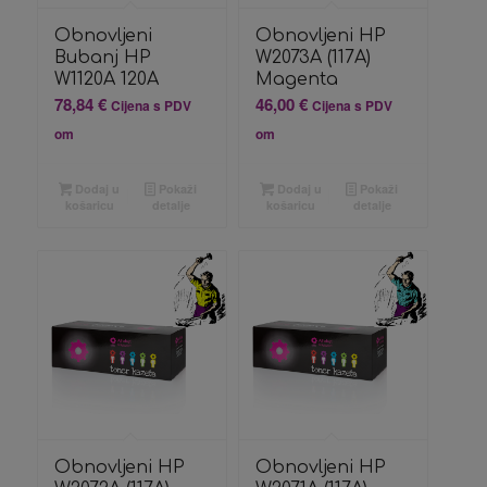
Obnovljeni
Obnovljeni HP
Bubanj HP
W2073A (117A)
W1120A 120A
Magenta
78,84
€
46,00
€
Cijena s PDV
Cijena s PDV
om
om
Dodaj u
Pokaži
Dodaj u
Pokaži
košaricu
detalje
košaricu
detalje
Obnovljeni HP
Obnovljeni HP