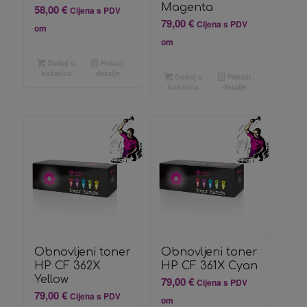
Magenta
58,00
€
Cijena s PDV
79,00
€
Cijena s PDV
om
om
Dodaj u
Pokaži
košaricu
detalje
Dodaj u
Pokaži
košaricu
detalje
Obnovljeni toner
Obnovljeni toner
HP CF 362X
HP CF 361X Cyan
Yellow
79,00
€
Cijena s PDV
79,00
€
Cijena s PDV
om