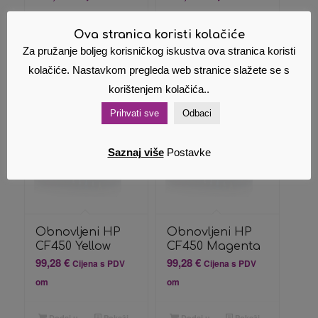
om
om
Ova stranica koristi kolačiće
Za pružanje boljeg korisničkog iskustva ova stranica koristi
Dodaj u
Pokaži
Dodaj u
Pokaži
košaricu
detalje
košaricu
detalje
kolačiće. Nastavkom pregleda web stranice slažete se s
korištenjem kolačića..
Prihvati sve
Odbaci
Saznaj više
Postavke
Obnovljeni HP
Obnovljeni HP
CF450 Yellow
CF450 Magenta
99,28
€
99,28
€
Cijena s PDV
Cijena s PDV
om
om
Dodaj u
Pokaži
Dodaj u
Pokaži