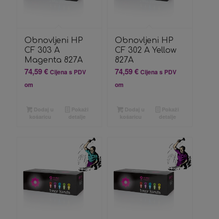
Obnovljeni HP
Obnovljeni HP
CF 303 A
CF 302 A Yellow
Magenta 827A
827A
74,59
€
74,59
€
Cijena s PDV
Cijena s PDV
om
om
Dodaj u
Pokaži
Dodaj u
Pokaži
košaricu
detalje
košaricu
detalje