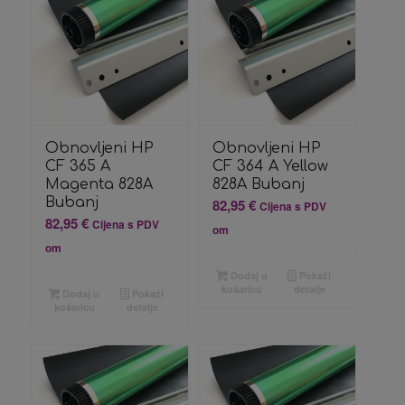
Obnovljeni HP
Obnovljeni HP
CF 365 A
CF 364 A Yellow
Magenta 828A
828A Bubanj
Bubanj
82,95
€
Cijena s PDV
82,95
€
Cijena s PDV
om
om
Dodaj u
Pokaži
košaricu
detalje
Dodaj u
Pokaži
košaricu
detalje