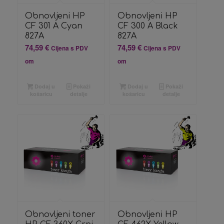
Obnovljeni HP
Obnovljeni HP
CF 301 A Cyan
CF 300 A Black
827A
827A
74,59
€
74,59
€
Cijena s PDV
Cijena s PDV
om
om
Dodaj u
Pokaži
Dodaj u
Pokaži
košaricu
detalje
košaricu
detalje
Obnovljeni toner
Obnovljeni HP