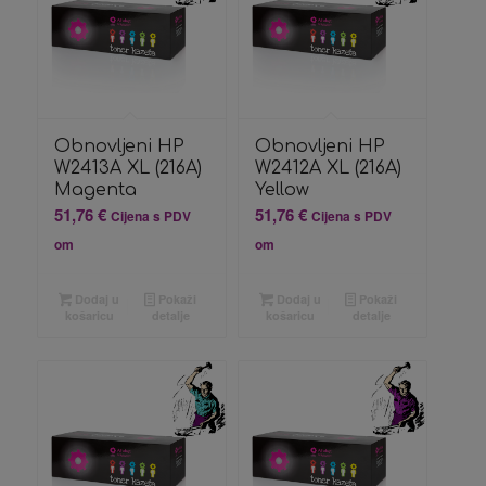
Obnovljeni HP
Obnovljeni HP
W2413A XL (216A)
W2412A XL (216A)
Magenta
Yellow
51,76
€
51,76
€
Cijena s PDV
Cijena s PDV
om
om
Dodaj u
Pokaži
Dodaj u
Pokaži
košaricu
detalje
košaricu
detalje