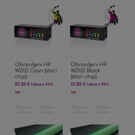
Obnovljeni HP
Obnovljeni HP
W2121 Cyan (stari
W2120 Black
chip)
(stari chip)
67,82
€
67,82
€
Cijena s PDV
Cijena s PDV
om
om
Dodaj u
Pokaži
Dodaj u
Pokaži
košaricu
detalje
košaricu
detalje