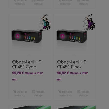
košaricu
detalje
košaricu
detalje
Obnovljeni HP
Obnovljeni HP
CF450 Cyan
CF450 Black
99,28
€
90,92
€
Cijena s PDV
Cijena s PDV
om
om
Dodaj u
Pokaži
Dodaj u
Pokaži
košaricu
detalje
košaricu
detalje