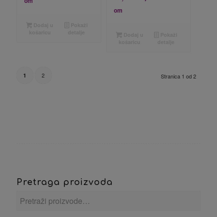
om
om
Dodaj u
Pokaži
košaricu
detalje
Dodaj u
Pokaži
košaricu
detalje
2
1
Stranica 1 od 2
Pretraga proizvoda