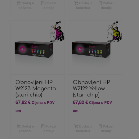
Dodaj u
Pokaži
Dodaj u
Pokaži
košaricu
detalje
košaricu
detalje
Obnovljeni HP
Obnovljeni HP
W2123 Magenta
W2122 Yellow
(stari chip)
(stari chip)
67,82
€
67,82
€
Cijena s PDV
Cijena s PDV
om
om
Dodaj u
Pokaži
Dodaj u
Pokaži
košaricu
detalje
košaricu
detalje