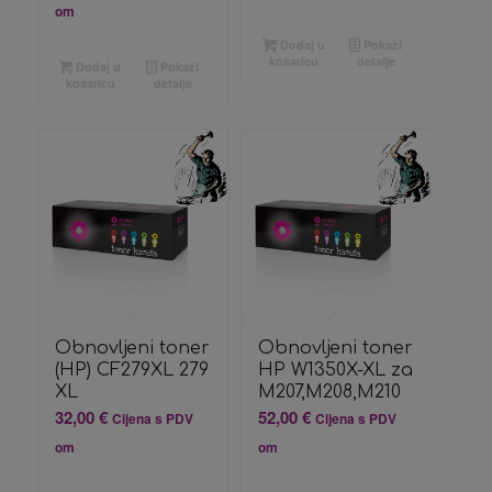
om
Dodaj u
Pokaži
košaricu
detalje
Dodaj u
Pokaži
košaricu
detalje
Obnovljeni toner
Obnovljeni toner
(HP) CF279XL 279
HP W1350X-XL za
XL
M207,M208,M210
32,00
€
52,00
€
Cijena s PDV
Cijena s PDV
om
om