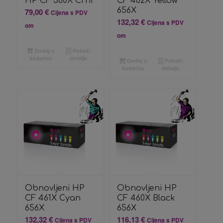
HP CF 360X Crni
CF 462X Yellow
656X
79,00
€
Cijena s PDV
132,32
€
Cijena s PDV
om
om
Dodaj u
Pokaži
košaricu
detalje
Dodaj u
Pokaži
košaricu
detalje
Obnovljeni HP
Obnovljeni HP
CF 461X Cyan
CF 460X Black
656X
656X
132,32
€
116,13
€
Cijena s PDV
Cijena s PDV