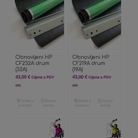
Obnovljeni HP
Obnovljeni HP
CF232A drum
CF219A drum
(32A)
(19A)
43,00
€
43,00
€
Cijena s PDV
Cijena s PDV
om
om
Dodaj u
Pokaži
Dodaj u
Pokaži
košaricu
detalje
košaricu
detalje