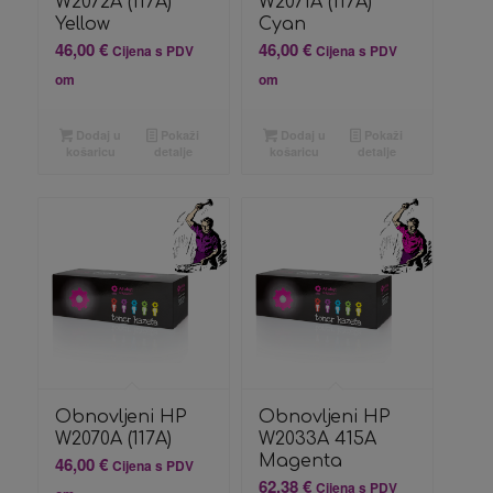
W2072A (117A)
W2071A (117A)
Yellow
Cyan
46,00
€
46,00
€
Cijena s PDV
Cijena s PDV
om
om
Dodaj u
Pokaži
Dodaj u
Pokaži
košaricu
detalje
košaricu
detalje
Obnovljeni HP
Obnovljeni HP
W2070A (117A)
W2033A 415A
Magenta
46,00
€
Cijena s PDV
62,38
€
Cijena s PDV