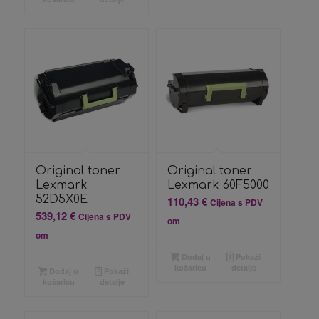
Original toner
Original toner
Lexmark
Lexmark 60F5000
52D5X0E
110,43
€
Cijena s PDV
539,12
€
Cijena s PDV
om
om
Dodaj u
Pokaži
košaricu
detalje
Dodaj u
Pokaži
košaricu
detalje