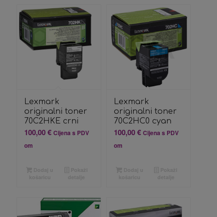
Lexmark
Lexmark
originalni toner
originalni toner
70C2HC0 cyan
70C2HKE crni
100,00
€
100,00
€
Cijena s PDV
Cijena s PDV
om
om
Dodaj u
Pokaži
Dodaj u
Pokaži
košaricu
detalje
košaricu
detalje