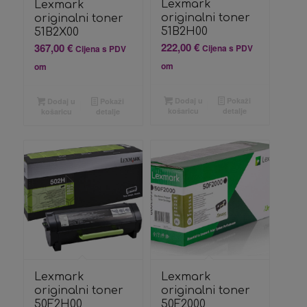
Lexmark
Lexmark
originalni toner
originalni toner
51B2H00
51B2X00
222,00
€
367,00
€
Cijena s PDV
Cijena s PDV
om
om
Dodaj u
Pokaži
Dodaj u
Pokaži
košaricu
detalje
košaricu
detalje
Lexmark
Lexmark
originalni toner
originalni toner
50F2H00
50F2000