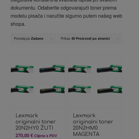
dokumentu. Odaberite odgovarajući toner prema
modelu pisača i naručite sigurno putem našeg web
shopa.
Poredaj po
Prikaz
Zadano
40 Proizvodi po stranici
Lexmark
Lexmark
originalni toner
originalni toner
20N2HY0 ŽUTI
20N2HM0
MAGENTA
270,00
€
Cijena s PDV