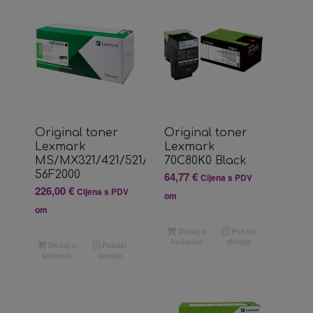
Original toner
Original toner
Lexmark
Lexmark
MS/MX321/421/521/621
70C80K0 Black
56F2000
64,77
€
Cijena s PDV
226,00
€
Cijena s PDV
om
om
Dodaj u
Pokaži
košaricu
detalje
Dodaj u
Pokaži
košaricu
detalje