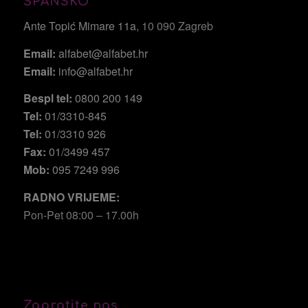
ŠPANSKO
Ante Topić Mimare 11a
, 10 090 Zagreb
Email:
alfabet@alfabet.hr
Email:
info@alfabet.hr
Bespl tel:
0800 200 149
Tel:
01/3310-845
Tel:
01/3310 926
Fax:
01/3499 457
Mob:
095 7249 996
RADNO VRIJEME:
Pon-Pet 08:00 – 17.00h
Zapratite nas