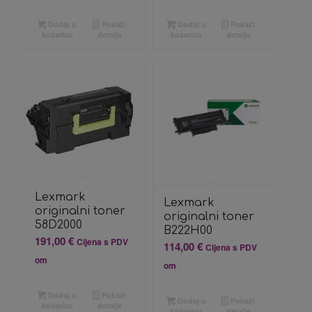
Dodaj u
Pokaži
Dodaj u
Pokaži
košaricu
detalje
košaricu
detalje
Lexmark
Lexmark
originalni toner
originalni toner
58D2000
B222H00
191,00
€
Cijena s PDV
114,00
€
Cijena s PDV
om
om
Dodaj u
Pokaži
Dodaj u
Pokaži
košaricu
detalje
košaricu
detalje