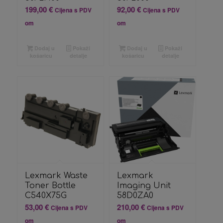
199,00
€
92,00
€
Cijena s PDV
Cijena s PDV
om
om
Dodaj u
Pokaži
Dodaj u
Pokaži
košaricu
detalje
košaricu
detalje
Lexmark Waste
Lexmark
Toner Bottle
Imaging Unit
C540X75G
58D0ZA0
53,00
€
210,00
€
Cijena s PDV
Cijena s PDV
om
om