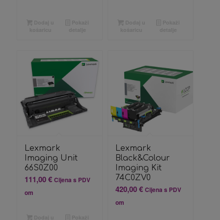
Dodaj u
Pokaži
Dodaj u
Pokaži
košaricu
detalje
košaricu
detalje
Lexmark
Lexmark
Imaging Unit
Black&Colour
66S0Z00
Imaging Kit
74C0ZV0
111,00
€
Cijena s PDV
420,00
€
Cijena s PDV
om
om
Dodaj u
Pokaži