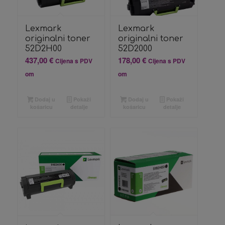
Lexmark
Lexmark
originalni toner
originalni toner
52D2H00
52D2000
437,00
€
178,00
€
Cijena s PDV
Cijena s PDV
om
om
Dodaj u
Pokaži
Dodaj u
Pokaži
košaricu
detalje
košaricu
detalje