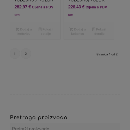
282,97
€
226,43
€
Cijena s PDV
Cijena s PDV
om
om
Dodaj u
Pokaži
Dodaj u
Pokaži
košaricu
detalje
košaricu
detalje
2
1
Stranica 1 od 2
Pretraga proizvoda