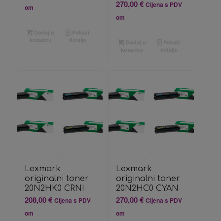
270,00
€
Cijena s PDV
om
om
Dodaj u
Pokaži
košaricu
detalje
Dodaj u
Pokaži
košaricu
detalje
Lexmark
Lexmark
originalni toner
originalni toner
20N2HK0 CRNI
20N2HC0 CYAN
208,00
€
270,00
€
Cijena s PDV
Cijena s PDV
om
om