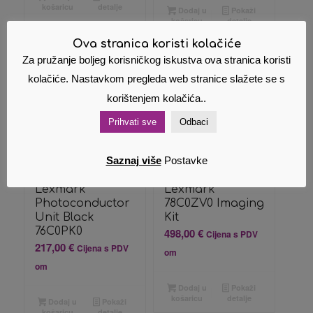
košaricu
detalje
Dodaj u
Pokaži
košaricu
detalje
Ova stranica koristi kolačiće
Za pružanje boljeg korisničkog iskustva ova stranica koristi
kolačiće. Nastavkom pregleda web stranice slažete se s
korištenjem kolačića..
Prihvati sve
Odbaci
Saznaj više
Postavke
Lexmark
Lexmark
Photoconductor
78C0ZV0 Imaging
Unit Black
Kit
76C0PK0
498,00
€
Cijena s PDV
217,00
€
Cijena s PDV
om
om
Dodaj u
Pokaži
košaricu
detalje
Dodaj u
Pokaži
košaricu
detalje