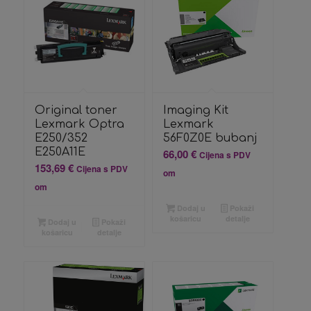
Original toner
Imaging Kit
Lexmark Optra
Lexmark
E250/352
56F0Z0E bubanj
E250A11E
66,00
€
Cijena s PDV
153,69
€
Cijena s PDV
om
om
Dodaj u
Pokaži
košaricu
detalje
Dodaj u
Pokaži
košaricu
detalje