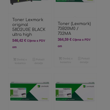
Toner Lexmark
Toner (Lexmark)
original
73B20M0 /
58D2U0E BLACK
732MA
ultra high
364,59
€
Cijena s PDV
546,42
€
Cijena s PDV
om
om
Dodaj u
Pokaži
Dodaj u
Pokaži
košaricu
detalje
košaricu
detalje