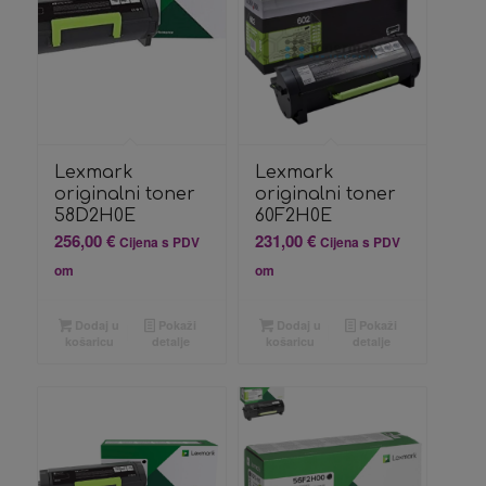
Lexmark
Lexmark
originalni toner
originalni toner
58D2H0E
60F2H0E
256,00
€
231,00
€
Cijena s PDV
Cijena s PDV
om
om
Dodaj u
Pokaži
Dodaj u
Pokaži
košaricu
detalje
košaricu
detalje