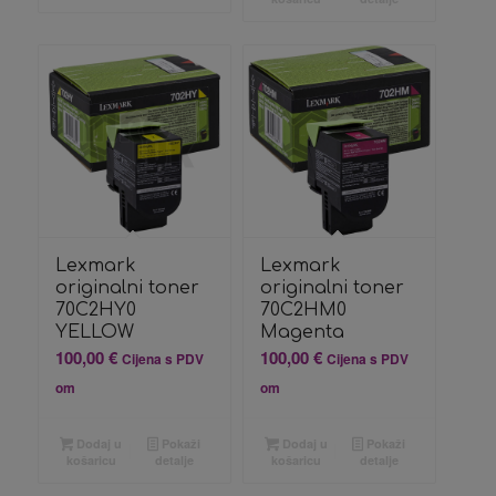
Lexmark
Lexmark
originalni toner
originalni toner
70C2HY0
70C2HM0
YELLOW
Magenta
100,00
€
100,00
€
Cijena s PDV
Cijena s PDV
om
om
Dodaj u
Pokaži
Dodaj u
Pokaži
košaricu
detalje
košaricu
detalje