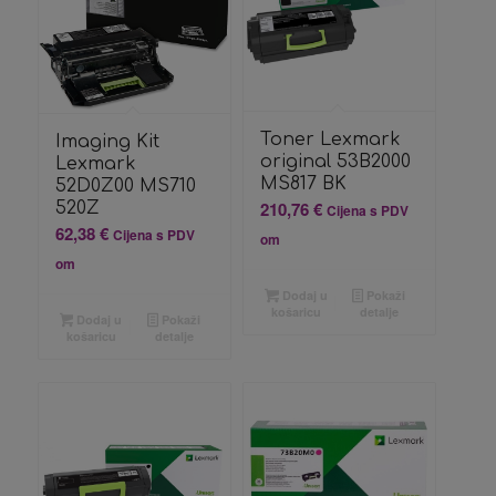
Toner Lexmark
Imaging Kit
original 53B2000
Lexmark
MS817 BK
52D0Z00 MS710
210,76
€
520Z
Cijena s PDV
62,38
€
Cijena s PDV
om
om
Dodaj u
Pokaži
košaricu
detalje
Dodaj u
Pokaži
košaricu
detalje