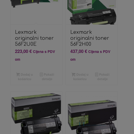
Lexmark
Lexmark
originalni toner
originalni toner
56F2U0E
56F2H00
223,00
€
437,00
€
Cijena s PDV
Cijena s PDV
om
om
Dodaj u
Pokaži
Dodaj u
Pokaži
košaricu
detalje
košaricu
detalje