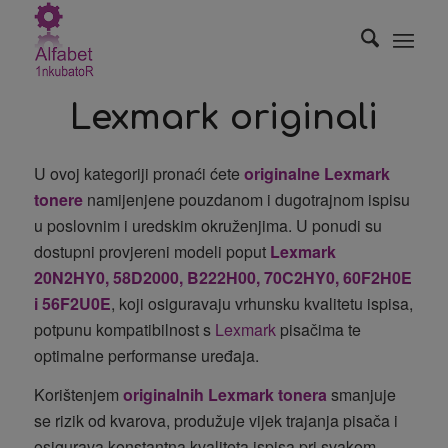
Lexmark originali
U ovoj kategoriji pronaći ćete
originalne Lexmark
tonere
namijenjene pouzdanom i dugotrajnom ispisu
u poslovnim i uredskim okruženjima. U ponudi su
dostupni provjereni modeli poput
Lexmark
20N2HY0
,
58D2000
,
B222H00
, 70C2HY0, 60F2H0E
i
56F2U0E
, koji osiguravaju vrhunsku kvalitetu ispisa,
potpunu kompatibilnost s
Lexmark
pisačima te
optimalne performanse uređaja.
Korištenjem
originalnih Lexmark tonera
smanjuje
se rizik od kvarova, produžuje vijek trajanja pisača i
osigurava konstantna kvaliteta ispisa pri svakom