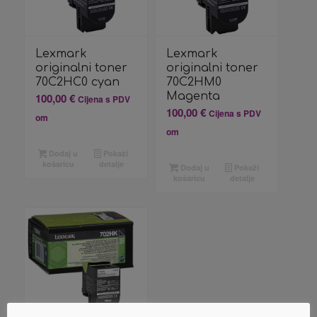
Lexmark
Lexmark
originalni toner
originalni toner
70C2HC0 cyan
70C2HM0
Magenta
100,00
€
Cijena s PDV
100,00
€
Cijena s PDV
om
om
Dodaj u
Pokaži
košaricu
detalje
Dodaj u
Pokaži
košaricu
detalje