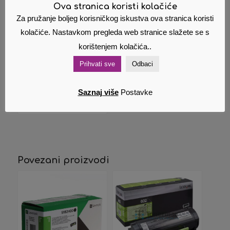
Ova stranica koristi kolačiće
Za pružanje boljeg korisničkog iskustva ova stranica koristi
Lexmark
kolačiće. Nastavkom pregleda web stranice slažete se s
originalni toner
70C2HKE crni
korištenjem kolačića..
100,00
€
Cijena s PDV
Prihvati sve
Odbaci
om
Saznaj više
Postavke
Dodaj u
Pokaži
košaricu
detalje
Povezani proizvodi