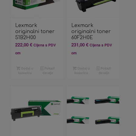
Lexmark
Lexmark
originalni toner
originalni toner
51B2H00
60F2H0E
222,00
€
231,00
€
Cijena s PDV
Cijena s PDV
om
om
Dodaj u
Pokaži
Dodaj u
Pokaži
košaricu
detalje
košaricu
detalje