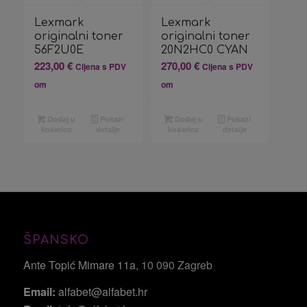
Lexmark
Lexmark
originalni toner
originalni toner
56F2U0E
20N2HC0 CYAN
223,00
€
270,00
€
Cijena s PDV
Cijena s PDV
om
om
Dodaj u
Pokaži
Dodaj u
Pokaži
košaricu
detalje
košaricu
detalje
ŠPANSKO
Ante Topić Mimare 11a
, 10 090 Zagreb
Email:
alfabet@alfabet.hr