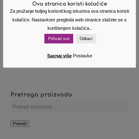
Eurobox Esselte
Eurobox Esselte
Ova stranica koristi kolačiće
C2405 plava
C2416 crvena
Za pružanje boljeg korisničkog iskustva ova stranica koristi
8,00
€
8,00
€
Cijena s PDV om
Cijena s PDV om
kolačiće. Nastavkom pregleda web stranice slažete se s
korištenjem kolačića..
Dodaj u
Pokaži
Dodaj u
Pokaži
košaricu
detalje
košaricu
detalje
Prihvati sve
Odbaci
Saznaj više
Postavke
Pretraga proizvoda
Pretraži