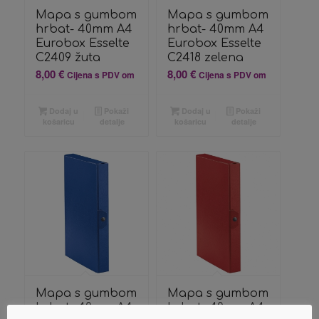
Mapa s gumbom
Mapa s gumbom
hrbat- 40mm A4
hrbat- 40mm A4
Eurobox Esselte
Eurobox Esselte
C2409 žuta
C2418 zelena
8,00
€
8,00
€
Cijena s PDV om
Cijena s PDV om
Dodaj u
Pokaži
Dodaj u
Pokaži
košaricu
detalje
košaricu
detalje
Mapa s gumbom
Mapa s gumbom
hrbat- 40mm A4
hrbat- 40mm A4