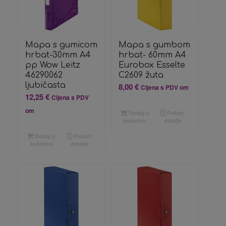
Mapa s gumicom
Mapa s gumbom
hrbat-30mm A4
hrbat- 60mm A4
pp Wow Leitz
Eurobox Esselte
46290062
C2609 žuta
ljubičasta
8,00
€
Cijena s PDV om
12,25
€
Cijena s PDV
om
Dodaj u
Pokaži
košaricu
detalje
Dodaj u
Pokaži
košaricu
detalje