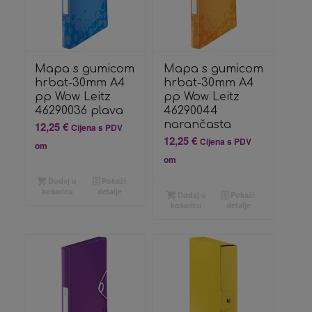
Mapa s gumicom
Mapa s gumicom
hrbat-30mm A4
hrbat-30mm A4
pp Wow Leitz
pp Wow Leitz
46290036 plava
46290044
narančasta
12,25
€
Cijena s PDV
12,25
€
Cijena s PDV
om
om
Dodaj u
Pokaži
košaricu
detalje
Dodaj u
Pokaži
košaricu
detalje