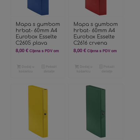
Mapa s gumbom
Mapa s gumbom
hrbat- 60mm A4
hrbat- 60mm A4
Eurobox Esselte
Eurobox Esselte
C2605 plava
C2616 crvena
8,00
€
8,00
€
Cijena s PDV om
Cijena s PDV om
Dodaj u
Pokaži
Dodaj u
Pokaži
košaricu
detalje
košaricu
detalje