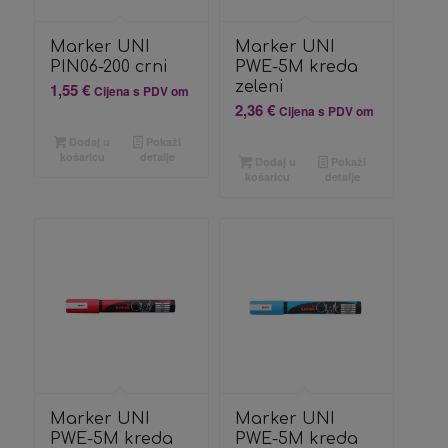
Marker UNI
Marker UNI
PIN06-200 crni
PWE-5M kreda
zeleni
1,55
€
Cijena s PDV om
2,36
€
Cijena s PDV om
Dodaj u
Pokaži
košaricu
detalje
Dodaj u
Pokaži
košaricu
detalje
Marker UNI
Marker UNI
PWE-5M kreda
PWE-5M kreda