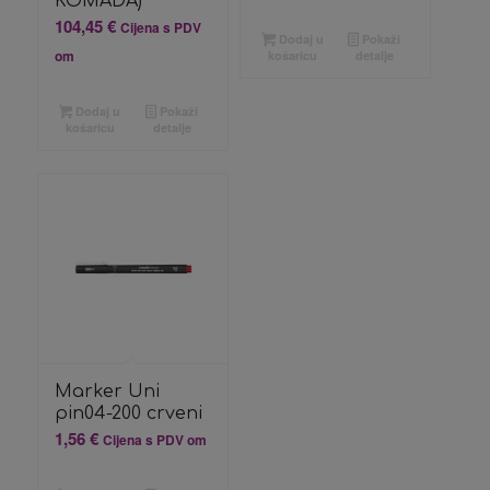
KOMADA)
104,45
€
Cijena s PDV
Dodaj u
Pokaži
om
košaricu
detalje
Dodaj u
Pokaži
košaricu
detalje
Marker Uni
pin04-200 crveni
1,56
€
Cijena s PDV om