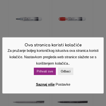
Ova stranica koristi kolačiće
Marker uni PWB-
Marker uni PWB-
202 crni
202 crveni
Za pružanje boljeg korisničkog iskustva ova stranica koristi
1,84
€
1,84
€
Cijena s PDV om
Cijena s PDV om
kolačiće. Nastavkom pregleda web stranice slažete se s
korištenjem kolačića..
Dodaj u
Pokaži
Dodaj u
Pokaži
košaricu
detalje
košaricu
detalje
Prihvati sve
Odbaci
Saznaj više
Postavke