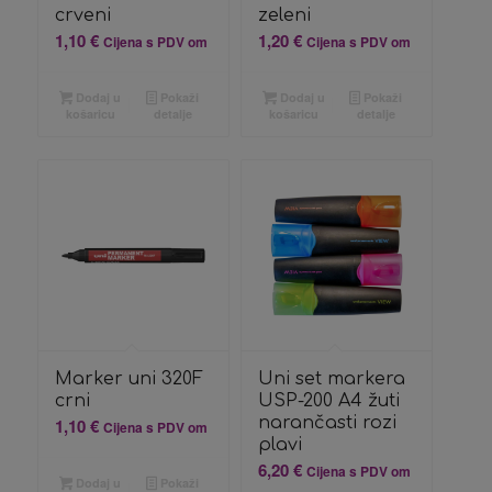
crveni
zeleni
1,10
€
1,20
€
Cijena s PDV om
Cijena s PDV om
Dodaj u
Pokaži
Dodaj u
Pokaži
košaricu
detalje
košaricu
detalje
Marker uni 320F
Uni set markera
crni
USP-200 A4 žuti
narančasti rozi
1,10
€
Cijena s PDV om
plavi
6,20
€
Cijena s PDV om
Dodaj u
Pokaži