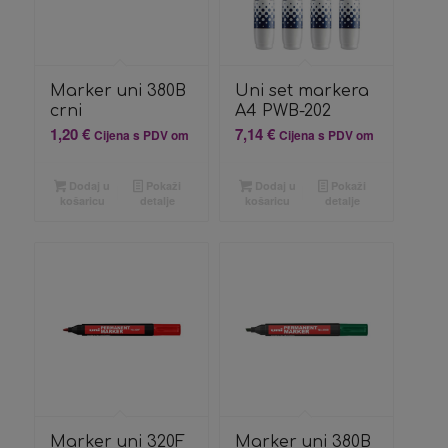
Marker uni 380B
Uni set markera
crni
A4 PWB-202
1,20
€
7,14
€
Cijena s PDV om
Cijena s PDV om
Dodaj u
Pokaži
Dodaj u
Pokaži
košaricu
detalje
košaricu
detalje
Marker uni 320F
Marker uni 380B