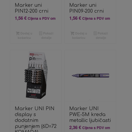
Marker uni
Marker uni
PIN12-200 crni
PIN09-200 crni
1,56
€
1,56
€
Cijena s PDV om
Cijena s PDV om
Dodaj u
Pokaži
Dodaj u
Pokaži
košaricu
detalje
košaricu
detalje
Marker UNI PIN
Marker UNI
display s
PWE-5M kreda
dodatnim
metallic ljubičasti
punjenjem (6D=72
2,36
€
Cijena s PDV om