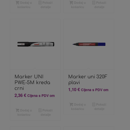
Dodaj u
Pokaži
Dodaj u
Pokaži
košaricu
detalje
košaricu
detalje
Marker UNI
Marker uni 320F
PWE-5M kreda
plavi
crni
1,10
€
Cijena s PDV om
2,36
€
Cijena s PDV om
Dodaj u
Pokaži
košaricu
detalje
Dodaj u
Pokaži
košaricu
detalje