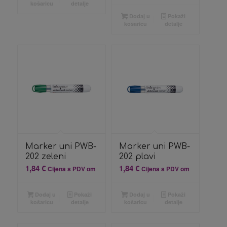
košaricu
detalje
Dodaj u
Pokaži
košaricu
detalje
Marker uni PWB-
Marker uni PWB-
202 zeleni
202 plavi
1,84
€
1,84
€
Cijena s PDV om
Cijena s PDV om
Dodaj u
Pokaži
Dodaj u
Pokaži
košaricu
detalje
košaricu
detalje