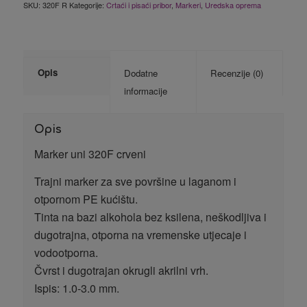
SKU:
320F R
Kategorije:
Crtaći i pisaći pribor
,
Markeri
,
Uredska oprema
Opis
Dodatne
Recenzije (0)
informacije
Opis
Marker uni 320F crveni
Trajni marker za sve površine u laganom i
otpornom PE kućištu.
Tinta na bazi alkohola bez ksilena, neškodljiva i
dugotrajna, otporna na vremenske utjecaje i
vodootporna.
Čvrst i dugotrajan okrugli akrilni vrh.
Ispis: 1.0-3.0 mm.