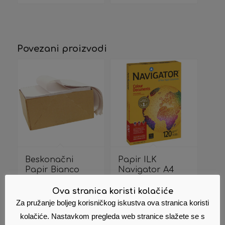
Povezani proizvodi
Beskonačni
Papir ILK
Papir Bianco
Navigator A4
234×12/6 1+3
120g Colour
Aldini
Documents
Ova stranica koristi kolačiće
pk250 Soporcel
74,00
€
Cijena s PDV
Za pružanje boljeg korisničkog iskustva ova stranica koristi
10,70
€
Cijena s PDV
om
kolačiće. Nastavkom pregleda web stranice slažete se s
om