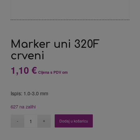
Marker uni 320F
crveni
1,10
€
Cijena s PDV om
Ispis: 1.0-3.0 mm
627 na zalihi
Dodaj u košaricu