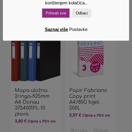
korištenjem kolačića..
Dodaj u
Pokaži
Prihvati sve
Odbaci
košaricu
detalje
Dodaj u
Pokaži
košaricu
detalje
Saznaj više
Postavke
Mapa uložna
Papir Fabriano
2ringa-fi25mm
Copy print
A4 Donau
A4/80G bijeli
3734001PL-10
500L
plava
5,97
€
Cijena s PDV om
3,80
€
Cijena s PDV om
Dodaj u
Pokaži