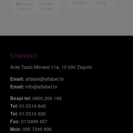
košaricu
detalje
Dodaj u
Pokaži
košaricu
detalje
ŠPANSKO
Ante Topić Mimare 11a
, 10 090 Zagreb
Email:
alfabet@alfabet.hr
Email:
info@alfabet.hr
Bespl tel:
0800 200 149
Tel:
01/3310-845
Tel:
01/3310 926
Fax:
01/3499 457
Mob:
095 7249 996