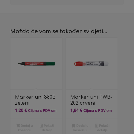
Možda će vam se također svidjeti…
Marker uni 380B
Marker uni PWB-
zeleni
202 crveni
1,20
€
1,84
€
Cijena s PDV om
Cijena s PDV om
Dodaj u
Pokaži
Dodaj u
Pokaži
košaricu
detalje
košaricu
detalje