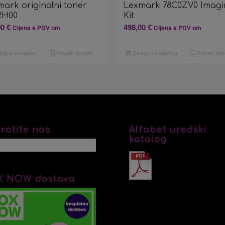
mark originalni toner
Lexmark 78C0ZV0 Imagi
2H00
Kit
00
€
498,00
€
Cijena s PDV om
Cijena s PDV om
aj u košaricu
Pokaži detalje
Dodaj u košaricu
Pokaži det
ratite nas
Alfabet uredski
katalog
X NOW dostava