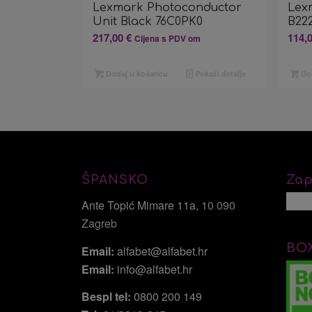
Lexmark Photoconductor
Lex
Unit Black 76C0PK0
B22
217,00
€
114,
Cijena s PDV om
Dodaj u košaricu
Pokaži detalje
Dod
ŠPANSKO
Zap
Ante Topić Mimare 11a
, 10 090
Zagreb
BO
Email:
alfabet@alfabet.hr
Email:
info@alfabet.hr
Bespl tel:
0800 200 149