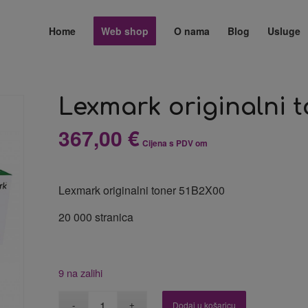
Home
Web shop
O nama
Blog
Usluge
Lexmark originalni 
367,00
€
Cijena s PDV om
Lexmark originalni toner 51B2X00
20 000 stranica
9 na zalihi
Dodaj u košaricu