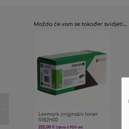
Možda će vam se također svidjeti…
Lexmark originalni toner
51B2H00
Lexmark originalni toner
51B2H00
222,00
€
Cijena s PDV om