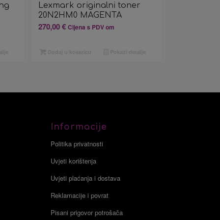
ng
Lexmark originalni toner
20N2HM0 MAGENTA
270,00
€
Cijena s PDV om
alje
Dodaj u košaricu
Pokaži detalje
Informacije
Politika privatnosti
Uvjeti korištenja
Uvjeti plaćanja i dostava
Reklamacije i povrat
Pisani prigovor potrošača