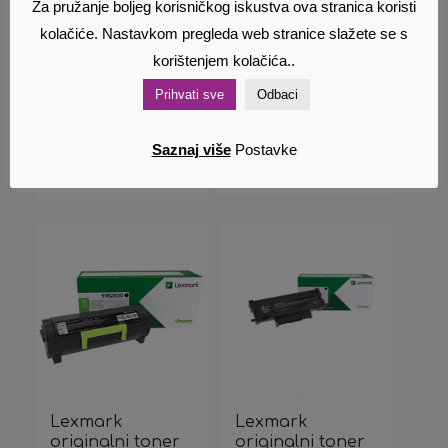
Toner Lexmark
Za pružanje boljeg korisničkog iskustva ova stranica koristi
Lexmark
original
kolačiće. Nastavkom pregleda web stranice slažete se s
originalni toner
58D2U0E BLACK
56F2U0E
korištenjem kolačića..
ultra high
223,00
€
Cijena s PDV
546,42
€
Cijena s PDV
Prihvati sve
Odbaci
om
om
Saznaj više
Postavke
Dodaj u
Pokaži
Dodaj u
Pokaži
košaricu
detalje
košaricu
detalje
Lexmark
Lexmark
originalni toner
originalni toner