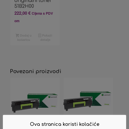
originalni toner
51B2H00
222,00
€
Cijena s PDV
om
Dodaj u
Pokaži
košaricu
detalje
Povezani proizvodi
Ova stranica koristi kolačiće