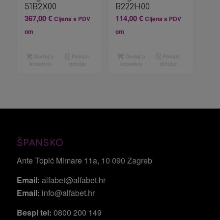
51B2X00
B222H00
367,00
€
114,00
€
Cijena s PDV
Cijena s PDV
om
om
Dodaj u
Pokaži
Dodaj u
Pokaži
košaricu
detalje
košaricu
detalje
ŠPANSKO
Ante Topić Mimare 11a
, 10 090 Zagreb
Email:
alfabet@alfabet.hr
Email:
info@alfabet.hr
Bespl tel:
0800 200 149