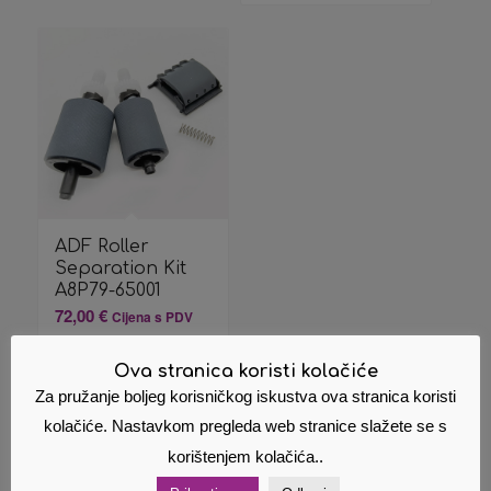
ADF Roller
Separation Kit
A8P79-65001
72,00
€
Cijena s PDV
om
Ova stranica koristi kolačiće
Za pružanje boljeg korisničkog iskustva ova stranica koristi
Dodaj u
Pokaži
košaricu
detalje
kolačiće. Nastavkom pregleda web stranice slažete se s
korištenjem kolačića..