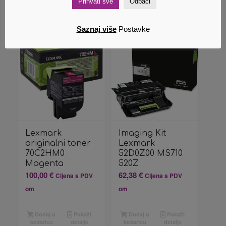
Prihvati sve
Odbaci
Povezani proizvodi
Saznaj više
Postavke
Lexmark
Imaging Kit
originalni toner
Lexmark
70C2HM0
52D0Z00 MS710
Magenta
520Z
100,00
€
62,38
€
Cijena s PDV
Cijena s PDV
om
om
Dodaj u
Pokaži
Dodaj u
Pokaži
košaricu
detalje
košaricu
detalje