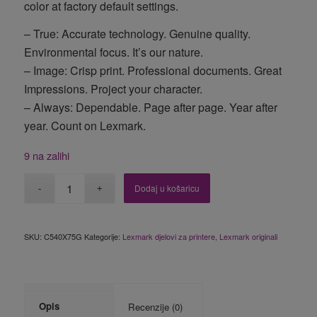
color at factory default settings.
– True: Accurate technology. Genuine quality.
Environmental focus. It’s our nature.
– Image: Crisp print. Professional documents. Great
Impressions. Project your character.
– Always: Dependable. Page after page. Year after
year. Count on Lexmark.
9 na zalihi
Dodaj u košaricu
SKU:
C540X75G
Kategorije:
Lexmark djelovi za printere
,
Lexmark originali
Opis
Recenzije (0)