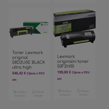
Toner Lexmark
Lexmark
original
originalni toner
58D2U0E BLACK
50F2H00
ultra high
199,00
€
Cijena s PDV
546,42
€
Cijena s PDV
om
om
Dodaj u
Pokaži
Dodaj u
Pokaži
košaricu
detalje
košaricu
detalje