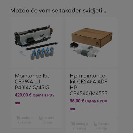
Možda će vam se također svidjeti…
Maintance Kit
Hp maintance
CB389A LJ
kit CE248A ADF
P4014/15/4515
HP
CP4540/M4555
420,00
€
Cijena s PDV
96,00
€
Cijena s PDV
om
om
Dodaj u
Pokaži
košaricu
detalje
Dodaj u
Pokaži
košaricu
detalje