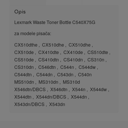
Opis
Lexmark Waste Toner Bottle C540X75G
za modele pisača:
CX510dthe
,
CX510dhe
,
CX510dhe
,
CX510de
,
CX410dte
,
CX410de
,
CS510dte
,
CS510de
,
CS410dtn
,
CS410dn
,
CS310n
,
CS310dn
,
C546dtn
,
C544n
,
C544dw
,
C544dtn
,
C544dn
,
C543dn
,
C540n
MS510dn
,
MS310dn
,
MS310d
X546dtn/DBCS
,
X546dtn
,
X544n
,
X544dw
,
X544dtn
,
X544dn/DBCS
,
X544dn
,
X543dn/DBCS
,
X543dn