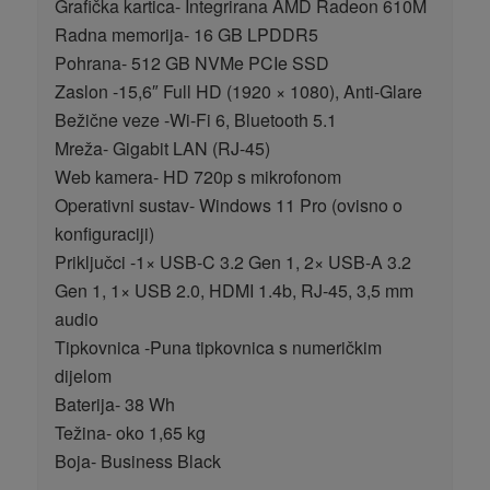
Grafička kartica- Integrirana AMD Radeon 610M
Radna memorija- 16 GB LPDDR5
Pohrana- 512 GB NVMe PCIe SSD
Zaslon -15,6″ Full HD (1920 × 1080), Anti-Glare
Bežične veze -Wi-Fi 6, Bluetooth 5.1
Mreža- Gigabit LAN (RJ-45)
Web kamera- HD 720p s mikrofonom
Operativni sustav- Windows 11 Pro (ovisno o
konfiguraciji)
Priključci -1× USB-C 3.2 Gen 1, 2× USB-A 3.2
Gen 1, 1× USB 2.0, HDMI 1.4b, RJ-45, 3,5 mm
audio
Tipkovnica -Puna tipkovnica s numeričkim
dijelom
Baterija- 38 Wh
Težina- oko 1,65 kg
Boja- Business Black