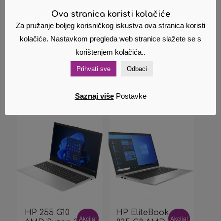
cijena
Trenutna
450,00
€
Cijena s
Dodaj u
Pokaži
bila
cijena
Ova stranica koristi kolačiće
PDV om
košaricu
detalje
je:
je:
Za pružanje boljeg korisničkog iskustva ova stranica koristi
1.350,00 €.
450,00 €.
kolačiće. Nastavkom pregleda web stranice slažete se s
Dodaj u
Pokaži
košaricu
detalje
korištenjem kolačića..
Prihvati sve
Odbaci
Saznaj više
Postavke
Povezani proizvodi
HP 255 G10
HP EliteBook
Akcija!
Akcija!