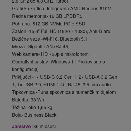
2,8 GHz do 4,3 GHz Turbo)
Grafička kartica- Integrirana AMD Radeon 610M
Radna memorija- 16 GB LPDDR5
Pohrana- 512 GB NVMe PCIe SSD
Zaslon -15,6″ Full HD (1920 × 1080), Anti-Glare
Bežične veze -Wi-Fi 6, Bluetooth 5.1
Mreža- Gigabit LAN (RJ-45)
Web kamera- HD 720p s mikrofonom
Operativni sustav- Windows 11 Pro (ovisno o
konfiguraciji)
Priključci -1× USB-C 3.2 Gen 1, 2× USB-A 3.2 Gen
1, 1× USB 2.0, HDMI 1.4b, RJ-45, 3,5 mm audio
Tipkovnica -Puna tipkovnica s numeričkim dijelom
Baterija- 38 Wh
Težina- oko 1,65 kg
Boja- Business Black
Jamstvo
:36 mjeseci