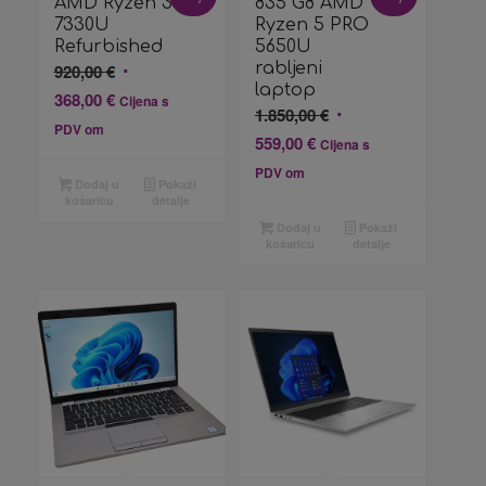
AMD Ryzen 3
835 G8 AMD
7330U
Ryzen 5 PRO
Refurbished
5650U
Izvorna
rabljeni
920,00
€
laptop
cijena
Trenutna
368,00
€
Cijena s
Izvorna
1.850,00
€
bila
cijena
PDV om
cijena
Trenutna
559,00
€
Cijena s
je:
je:
bila
cijena
920,00 €.
PDV om
368,00 €.
Dodaj u
Pokaži
je:
je:
košaricu
detalje
1.850,00 €.
559,00 €.
Dodaj u
Pokaži
košaricu
detalje