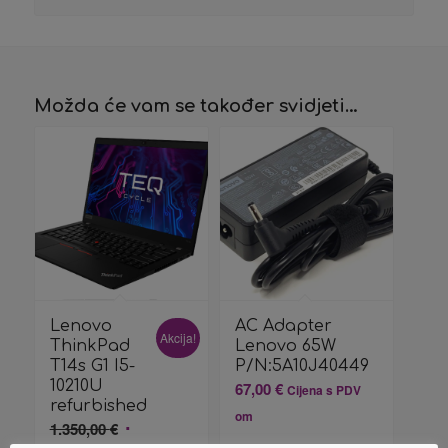
Možda će vam se također svidjeti…
Lenovo
AC Adapter
Akcija!
ThinkPad
Lenovo 65W
T14s G1 I5-
P/N:5A10J40449
10210U
67,00
€
Cijena s PDV
refurbished
om
Izvorna
1.350,00
€