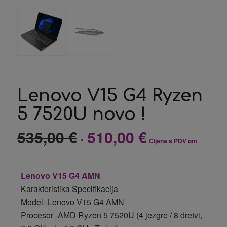
Lenovo V15 G4 Ryzen
5 7520U novo !
535,00
€
510,00
€
Izvorna
Trenutna
Cijena s PDV om
cijena
cijena
bila
je:
je:
510,00 €.
Lenovo V15 G4 AMN
535,00 €.
Karakteristika Specifikacija
Model- Lenovo V15 G4 AMN
Procesor -AMD Ryzen 5 7520U (4 jezgre / 8 dretvi,