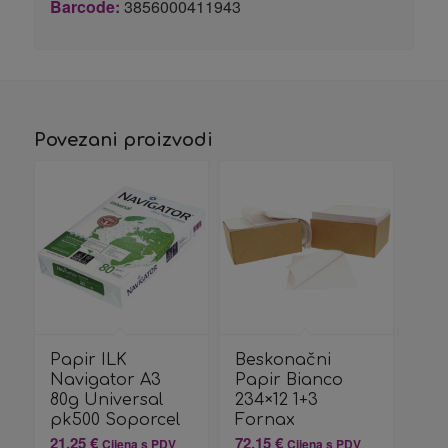
Barcode:
3856000411943
Povezani proizvodi
Papir ILK
Beskonačni
Navigator A3
Papir Bianco
80g Universal
234×12 1+3
pk500 Soporcel
Fornax
21,25
€
72,15
€
Cijena s PDV
Cijena s PDV