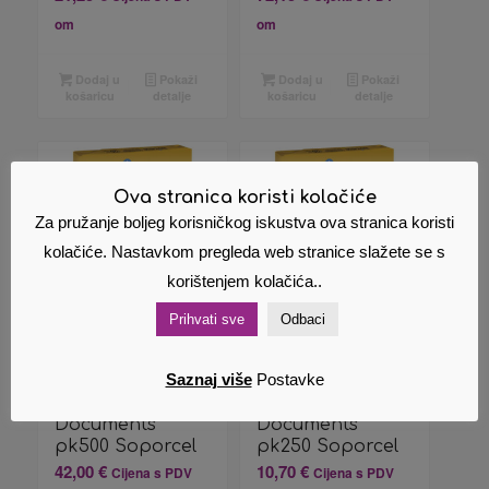
om
om
Dodaj u
Pokaži
Dodaj u
Pokaži
košaricu
detalje
košaricu
detalje
Ova stranica koristi kolačiće
Za pružanje boljeg korisničkog iskustva ova stranica koristi
kolačiće. Nastavkom pregleda web stranice slažete se s
korištenjem kolačića..
Prihvati sve
Odbaci
Papir ILK
Papir ILK
Saznaj više
Postavke
Navigator A3
Navigator A4
120g Colour
120g Colour
Documents
Documents
pk500 Soporcel
pk250 Soporcel
42,00
€
10,70
€
Cijena s PDV
Cijena s PDV