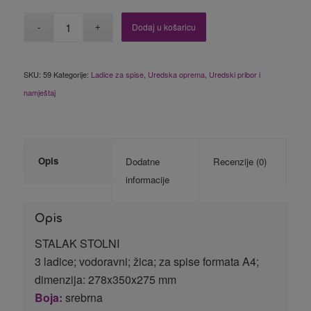
Dodaj u košaricu
SKU:
59
Kategorije:
Ladice za spise
,
Uredska oprema
,
Uredski pribor i
namještaj
Opis
Dodatne
Recenzije (0)
informacije
Opis
STALAK STOLNI
3 ladice; vodoravni; žica; za spise formata A4;
dimenzija: 278x350x275 mm
Boja:
srebrna