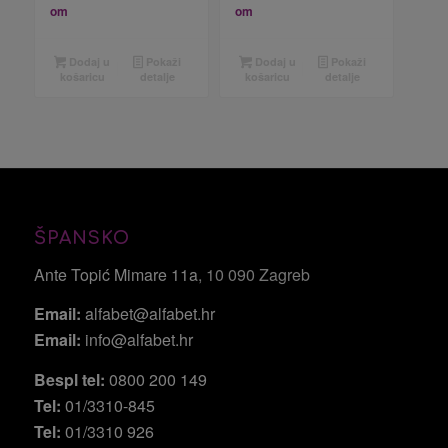
om
om
Dodaj u
Pokaži
Dodaj u
Pokaži
košaricu
detalje
košaricu
detalje
ŠPANSKO
Ante Topić Mimare 11a
, 10 090 Zagreb
Email:
alfabet@alfabet.hr
Email:
info@alfabet.hr
Bespl tel:
0800 200 149
Tel:
01/3310-845
Tel:
01/3310 926