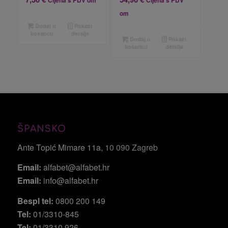
om
Dodaj u
Pokaži
košaricu
detalje
Dodaj u
Pokaži
košaricu
detalje
ŠPANSKO
Ante Topić Mimare 11a
, 10 090 Zagreb
Email:
alfabet@alfabet.hr
Email:
info@alfabet.hr
Bespl tel:
0800 200 149
Tel:
01/3310-845
Tel:
01/3310 926