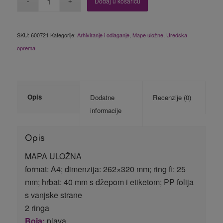
Dodaj u košaricu
SKU:
600721
Kategorije:
Arhiviranje i odlaganje
,
Mape uložne
,
Uredska
oprema
Opis
Dodatne
Recenzije (0)
informacije
Opis
MAPA ULOŽNA
format: A4; dimenzija: 262×320 mm; ring fi: 25
mm; hrbat: 40 mm s džepom i etiketom; PP folija
s vanjske strane
2 ringa
Boja:
plava