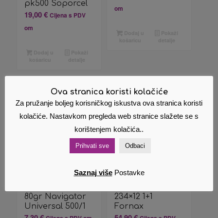
pk500 Soporcel
om
19,00
€
Cijena s PDV
om
Dodaj u
Pokaži
košaricu
detalje
Dodaj u
Pokaži
košaricu
detalje
Ova stranica koristi kolačiće
Za pružanje boljeg korisničkog iskustva ova stranica koristi
kolačiće. Nastavkom pregleda web stranice slažete se s
korištenjem kolačića..
Prihvati sve
Odbaci
Saznaj više
Postavke
Papir
Beskonačni
fotokopirni A4
Papir Bianco
80gr Navigator
234×12 1+1
Universal 500/1
Fornax
7,30
€
54,90
€
Cijena s PDV om
Cijena s PDV