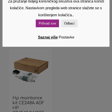
Za pružanje boljeg korisničkog iskustva ova stranica koristi
Separation Kit
CB389A LJ
kolačiće. Nastavkom pregleda web stranice slažete se s
A8P79-65001
P4014/15/4515
72,00
€
420,00
€
Cijena s PDV
Cijena s PDV
korištenjem kolačića..
om
om
Prihvati sve
Odbaci
Dodaj u
Pokaži
Dodaj u
Pokaži
Saznaj više
Postavke
košaricu
detalje
košaricu
detalje
Hp maintance
kit CE248A ADF
HP