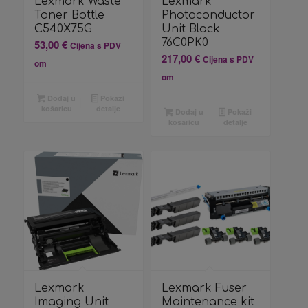
Lexmark Waste
Lexmark
Toner Bottle
Photoconductor
C540X75G
Unit Black
76C0PK0
53,00
€
Cijena s PDV
217,00
€
Cijena s PDV
om
om
Dodaj u
Pokaži
košaricu
detalje
Dodaj u
Pokaži
košaricu
detalje
Lexmark
Lexmark Fuser
Imaging Unit
Maintenance kit