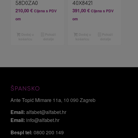
58D0ZA0
40X8421
210,00
€
391,00
€
Cijena s PDV
Cijena s PDV
om
om
Dodaj u
Pokaži
Dodaj u
Pokaži
košaricu
detalje
košaricu
detalje
ŠPANSKO
Ante Topić Mimare 11a
, 10 090 Zagreb
Email:
alfabet@alfabet.hr
Email:
info@alfabet.hr
Bespl tel:
0800 200 149