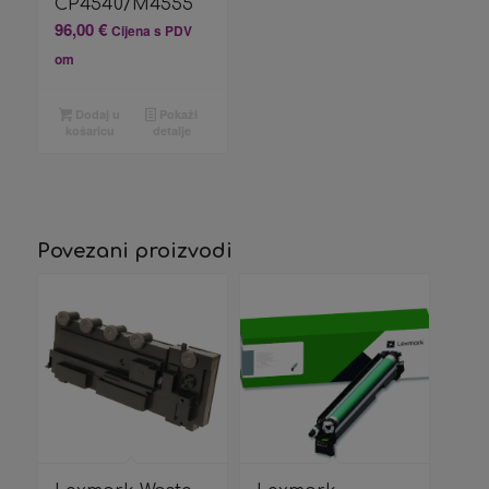
CP4540/M4555
96,00
€
Cijena s PDV
om
Dodaj u
Pokaži
košaricu
detalje
Povezani proizvodi