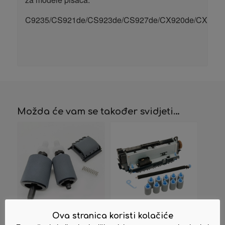
C9235/CS921de/CS923de/CS927de/CX920de/CX921d
Možda će vam se također svidjeti…
Ova stranica koristi kolačiće
ADF Roller
Maintance Kit