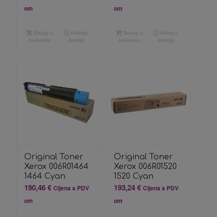
om
om
Dodaj u
Pokaži
Dodaj u
Pokaži
košaricu
detalje
košaricu
detalje
Original Toner
Original Toner
Xerox 006R01464
Xerox 006R01520
1464 Cyan
1520 Cyan
190,46
€
193,24
€
Cijena s PDV
Cijena s PDV
om
om