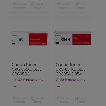
Dodaj u
Pokaži
Dodaj u
Pokaži
košaricu
detalje
košaricu
detalje
Canon toner
Canon toner
CRG-055C, plavi
CRG-054C, plavi
CRG055C
CRG054C 054
108,43
€
79,63
€
Cijena s PDV
Cijena s PDV
om
om
Dodaj u
Pokaži
Dodaj u
Pokaži
košaricu
detalje
košaricu
detalje