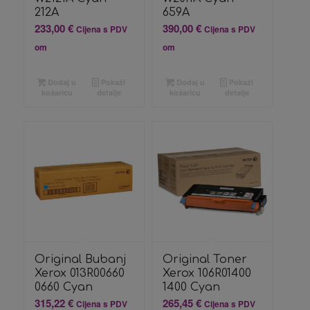
212A
659A
233,00
€
390,00
€
Cijena s PDV
Cijena s PDV
om
om
Dodaj u
Pokaži
Dodaj u
Pokaži
košaricu
detalje
košaricu
detalje
Original Bubanj
Original Toner
Xerox 013R00660
Xerox 106R01400
0660 Cyan
1400 Cyan
315,22
€
265,45
€
Cijena s PDV
Cijena s PDV