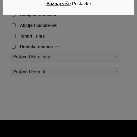
Informatika i servisni djelovi
Saznaj više
Postavke
Rabljena računala
Akcije i bundle-ovi
Toneri i tinte
Uredska oprema
Proizvod Kuru toga
Proizvod Format