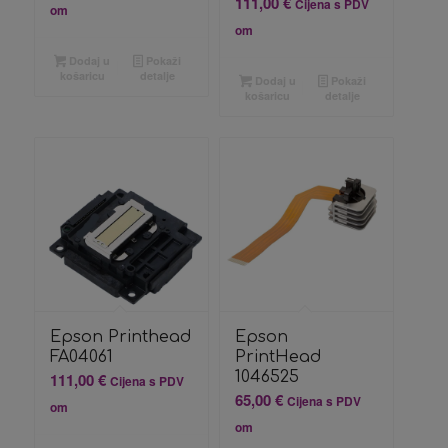
111,00
€
Cijena s PDV
om
om
Dodaj u
Pokaži
košaricu
detalje
Dodaj u
Pokaži
košaricu
detalje
Epson Printhead
Epson
FA04061
PrintHead
1046525
111,00
€
Cijena s PDV
65,00
€
Cijena s PDV
om
om