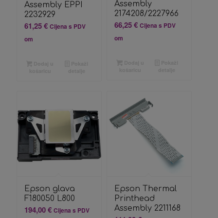
Assembly
Assembly EPPI
2174208/2227966
2232929
66,25
€
61,25
€
Cijena s PDV
Cijena s PDV
om
om
Dodaj u
Pokaži
Dodaj u
Pokaži
košaricu
detalje
košaricu
detalje
Epson glava
Epson Thermal
F180050 L800
Printhead
Assembly 2211168
194,00
€
Cijena s PDV