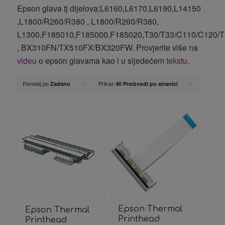
Epson glava tj dijelova;L6160,L6170,L6190,L14150
,L1800/R260/R380 , L1800/R260/R380,
L1300,F185010,F185000,F185020,T30/T33/C110/C120/T
, BX310FN/TX510FX/BX320FW. Provjerite više na
videu
o epson glavama kao i u sljedećem
tekstu.
Poredaj po
Prikaz
Zadano
40 Proizvodi po stranici
Epson Thermal
Epson Thermal
Printhead
Printhead