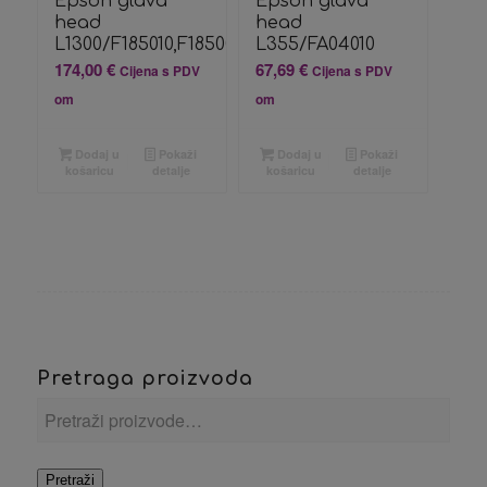
Epson glava
Epson glava
head
head
L1300/F185010,F185000,F185020
L355/FA04010
174,00
€
67,69
€
Cijena s PDV
Cijena s PDV
om
om
Dodaj u
Pokaži
Dodaj u
Pokaži
košaricu
detalje
košaricu
detalje
Pretraga proizvoda
Pretraži