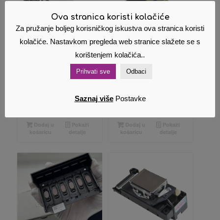
Ova stranica koristi kolačiće
Za pružanje boljeg korisničkog iskustva ova stranica koristi
kolačiće. Nastavkom pregleda web stranice slažete se s
korištenjem kolačića..
Epson glava TM-
Epson glava
Prihvati sve
Odbaci
C3500,F189000
M2140/FA43001/FA43011
216,00
€
85,00
€
Cijena s PDV
Cijena s PDV
Saznaj više
Postavke
om
om
Dodaj u
Pokaži
Dodaj u
Pokaži
košaricu
detalje
košaricu
detalje