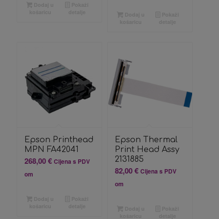
Dodaj u
Pokaži
košaricu
detalje
Dodaj u
Pokaži
košaricu
detalje
Epson Printhead
Epson Thermal
MPN FA42041
Print Head Assy
2131885
268,00
€
Cijena s PDV
82,00
€
Cijena s PDV
om
om
Dodaj u
Pokaži
košaricu
detalje
Dodaj u
Pokaži
košaricu
detalje