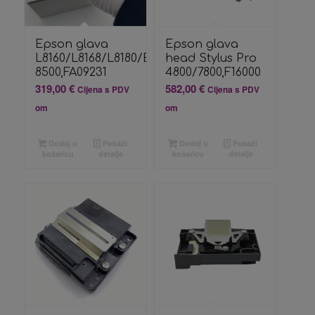
Epson glava
Epson glava
L8160/L8168/L8180/ET-
head Stylus Pro
8500,FA09231
4800/7800,F16000
319,00
€
582,00
€
Cijena s PDV
Cijena s PDV
om
om
Dodaj u
Pokaži
Dodaj u
Pokaži
košaricu
detalje
košaricu
detalje