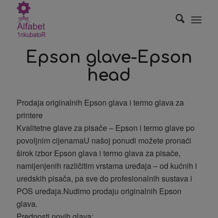
Epson glave-Epson
head
Prodaja originalnih Epson glava i termo glava za
printere
Kvalitetne glave za pisače – Epson i termo glave po
povoljnim cijenamaU našoj ponudi možete pronaći
širok izbor Epson glava i termo glava za pisače,
namijenjenih različitim vrstama uređaja – od kućnih i
uredskih pisača, pa sve do profesionalnih sustava i
POS uređaja.Nudimo prodaju originalnih Epson
glava.
Prednosti novih glava: