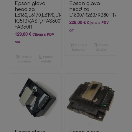
Epson glava
Epson glava
head za
head za
L6160,L6170,L6190,L14150
L1800/R260/R380,F173090
IG513V,ASP,/FA35001/
228,00
€
Cijena s PDV
FA35011
om
129,80
€
Cijena s PDV
om
Dodaj u
Pokaži
košaricu
detalje
Dodaj u
Pokaži
košaricu
detalje