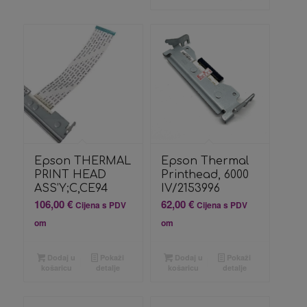
Epson THERMAL
Epson Thermal
PRINT HEAD
Printhead, 6000
ASS’Y;C,CE94
IV/2153996
106,00
€
62,00
€
Cijena s PDV
Cijena s PDV
om
om
Dodaj u
Pokaži
Dodaj u
Pokaži
košaricu
detalje
košaricu
detalje