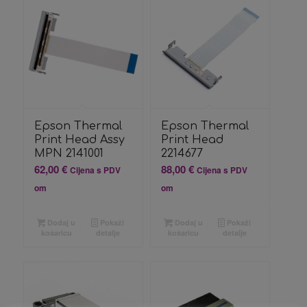
Epson Thermal
Epson Thermal
Print Head
Print Head Assy
2214677
MPN 2141001
88,00
€
62,00
€
Cijena s PDV
Cijena s PDV
om
om
Dodaj u
Pokaži
Dodaj u
Pokaži
košaricu
detalje
košaricu
detalje