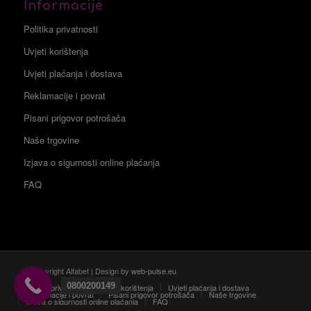
Informacije
Politika privatnosti
Uvjeti korištenja
Uvjeti plaćanja i dostava
Reklamacije i povrat
Pisani prigovor potrošača
Naše trgovine
Izjava o sigurnosti online plaćanja
FAQ
© Copyright Alfabet | Design by
web-pulse.eu
0800200149
Politika privatnosti
Uvjeti korištenja
Uvjeti plaćanja i dostava
Reklamacije i povrat
Pisani prigovor potrošača
Naše trgovine
Izjava o sigurnosti online plaćanja
FAQ