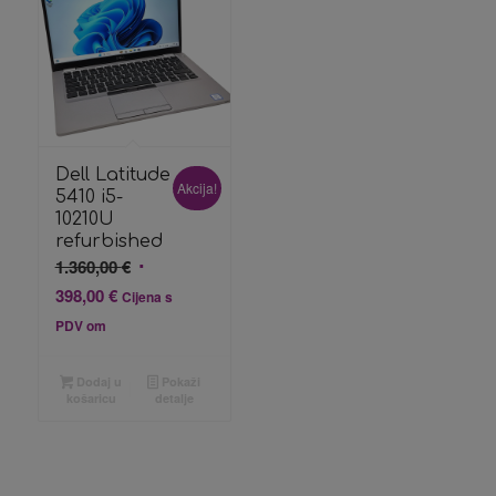
Dell Latitude
Akcija!
5410 i5-
10210U
refurbished
Izvorna
1.360,00
€
cijena
Trenutna
398,00
€
Cijena s
bila
cijena
PDV om
je:
je:
1.360,00 €.
398,00 €.
Dodaj u
Pokaži
košaricu
detalje