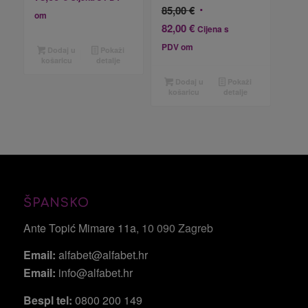
Izvorna
85,00
€
om
cijena
Trenutna
82,00
€
Cijena s
bila
cijena
PDV om
Dodaj u
Pokaži
je:
je:
košaricu
detalje
85,00 €.
82,00 €.
Dodaj u
Pokaži
košaricu
detalje
ŠPANSKO
Ante Topić Mimare 11a
, 10 090 Zagreb
Email:
alfabet@alfabet.hr
Email:
info@alfabet.hr
Bespl tel:
0800 200 149