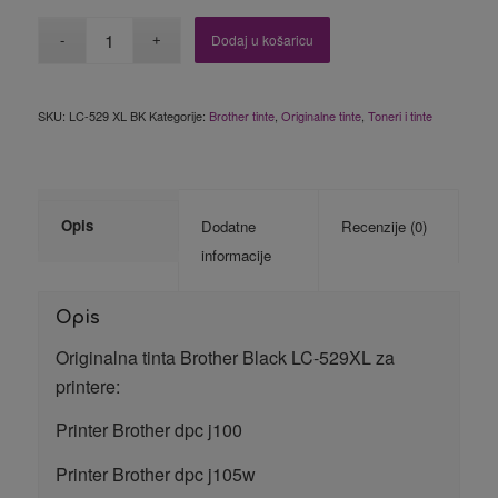
Dodaj u košaricu
SKU:
LC-529 XL BK
Kategorije:
Brother tinte
,
Originalne tinte
,
Toneri i tinte
Opis
Dodatne
Recenzije (0)
informacije
Opis
Originalna tinta Brother Black LC-529XL za
printere:
Printer Brother dpc j100
Printer Brother dpc j105w