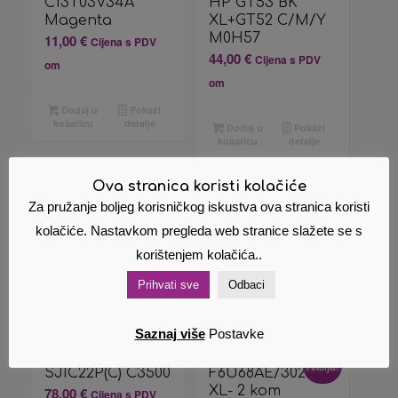
C13T03V34A
HP GT53 BK
Magenta
XL+GT52 C/M/Y
M0H57
11,00
€
Cijena s PDV
44,00
€
Cijena s PDV
om
om
Dodaj u
Pokaži
košaricu
detalje
Dodaj u
Pokaži
košaricu
detalje
Ova stranica koristi kolačiće
Za pružanje boljeg korisničkog iskustva ova stranica koristi
kolačiće. Nastavkom pregleda web stranice slažete se s
korištenjem kolačića..
Prihvati sve
Odbaci
Saznaj više
Postavke
Epson tinta
Tinta (HP)
Akcija!
SJIC22P(C) C3500
F6U68AE/302BK
XL- 2 kom
78,00
€
Cijena s PDV