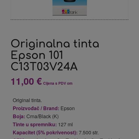
Originalna tinta
Epson 101
C13T03V24A
11,00
€
Cijena s PDV om
Original tinta.
Proizvođač / Brand:
Epson
Boja:
Crna/Black (K)
Tinte u spremniku:
127 ml
Kapacitet (5% pokrivenost):
7.500 str.