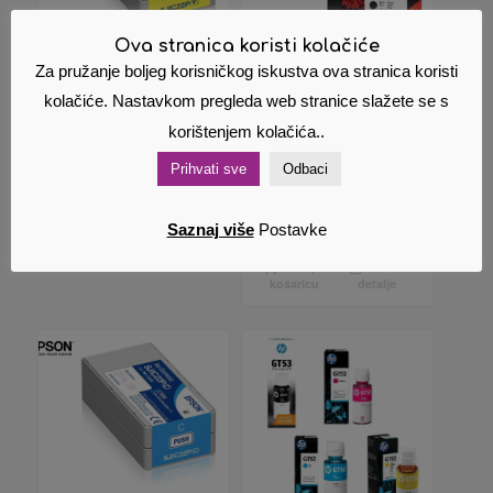
Ova stranica koristi kolačiće
Za pružanje boljeg korisničkog iskustva ova stranica koristi
Epson tinta
HP tinta
kolačiće. Nastavkom pregleda web stranice slažete se s
SJIC22P(Y) C3500
650bk/CZ101EA
korištenjem kolačića..
dvostruko
78,00
€
Cijena s PDV
pakiranje
om
Prihvati sve
Odbaci
35,00
€
Cijena s PDV
om
Dodaj u
Pokaži
Saznaj više
Postavke
košaricu
detalje
Dodaj u
Pokaži
košaricu
detalje