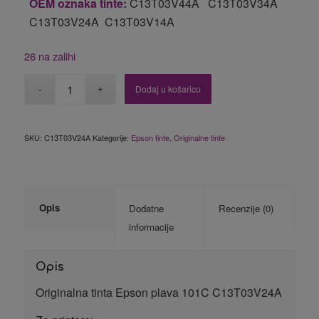
OEM oznaka tinte:
C13T03V44A C13T03V34A
C13T03V24A C13T03V14A
26 na zalihi
Dodaj u košaricu
SKU:
C13T03V24A
Kategorije:
Epson tinte
,
Originalne tinte
Opis
Dodatne
Recenzije (0)
informacije
Opis
Originalna tinta Epson plava 101C C13T03V24A