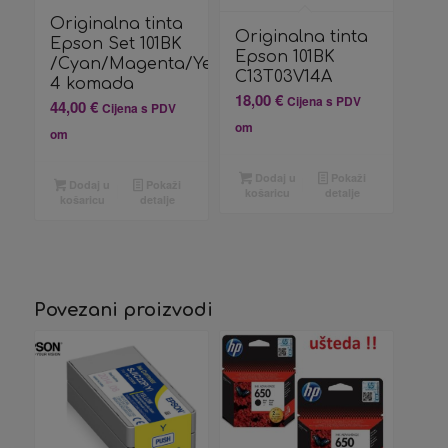
Originalna tinta
Originalna tinta
Epson Set 101BK
Epson 101BK
/Cyan/Magenta/Yellow/Black
C13T03V14A
4 komada
18,00
€
Cijena s PDV
44,00
€
Cijena s PDV
om
om
Dodaj u
Pokaži
Dodaj u
Pokaži
košaricu
detalje
košaricu
detalje
Povezani proizvodi