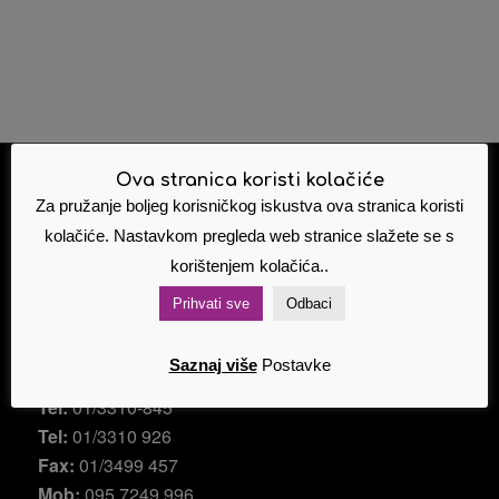
Ova stranica koristi kolačiće
Za pružanje boljeg korisničkog iskustva ova stranica koristi
ŠPANSKO
kolačiće. Nastavkom pregleda web stranice slažete se s
Ante Topić Mimare 11a
, 10 090 Zagreb
korištenjem kolačića..
Email:
alfabet@alfabet.hr
Prihvati sve
Odbaci
Email:
info@alfabet.hr
Saznaj više
Postavke
Bespl tel:
0800 200 149
Tel:
01/3310-845
Tel:
01/3310 926
Fax:
01/3499 457
Mob:
095 7249 996