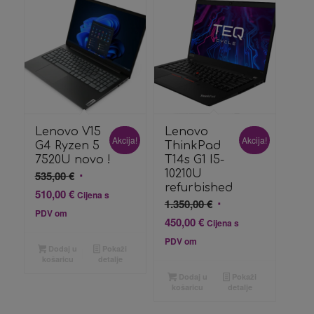
Lenovo V15
Lenovo
Akcija!
Akcija!
G4 Ryzen 5
ThinkPad
7520U novo !
T14s G1 I5-
Izvorna
10210U
535,00
€
refurbished
cijena
Trenutna
510,00
€
Cijena s
Izvorna
1.350,00
€
bila
cijena
PDV om
cijena
Trenutna
450,00
€
Cijena s
je:
je:
bila
cijena
535,00 €.
PDV om
510,00 €.
Dodaj u
Pokaži
je:
je:
košaricu
detalje
1.350,00 €.
450,00 €.
Dodaj u
Pokaži
košaricu
detalje