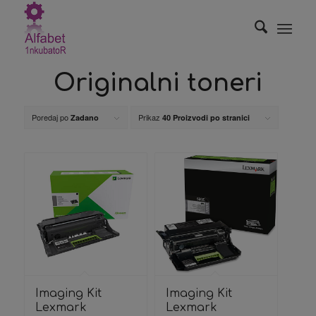
Originalni toneri
Poredaj po
Prikaz
Zadano
40 Proizvodi po stranici
Imaging Kit
Imaging Kit
Lexmark
Lexmark