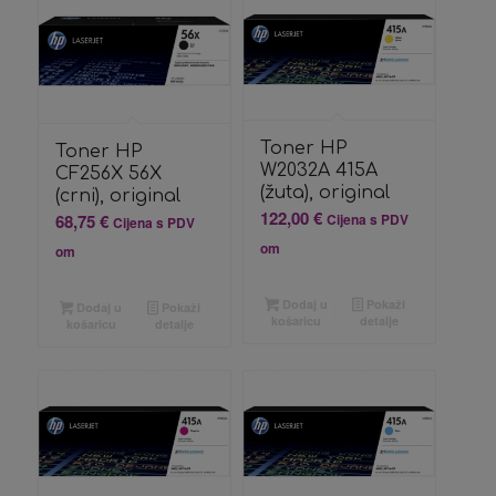
Toner HP
Toner HP
W2032A 415A
CF256X 56X
(žuta), original
(crni), original
122,00
€
68,75
€
Cijena s PDV
Cijena s PDV
om
om
Dodaj u
Pokaži
Dodaj u
Pokaži
košaricu
detalje
košaricu
detalje