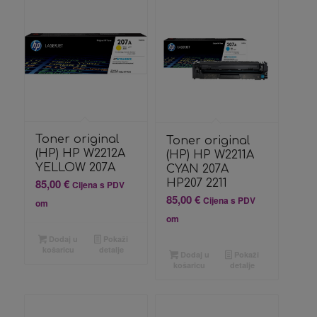
Toner original
Toner original
(HP) HP W2212A
(HP) HP W2211A
YELLOW 207A
CYAN 207A
85,00
€
HP207 2211
Cijena s PDV
85,00
€
Cijena s PDV
om
om
Dodaj u
Pokaži
košaricu
detalje
Dodaj u
Pokaži
košaricu
detalje