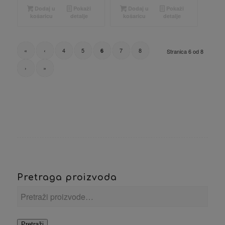
Dodaj u
Pokaži
Dodaj u
Pokaži
košaricu
detalje
košaricu
detalje
«
‹
4
5
7
8
6
Stranica 6 od 8
›
»
Pretraga proizvoda
Pretraži