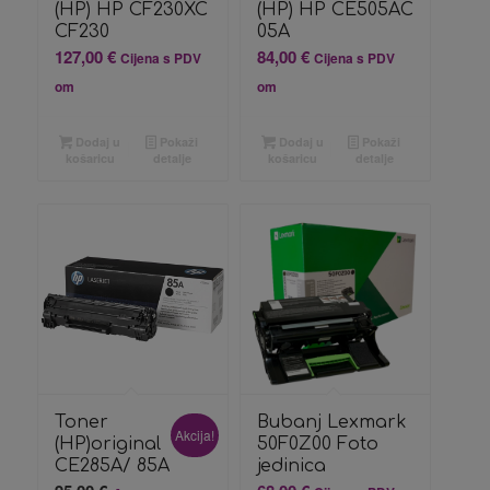
(HP) HP CF230XC
(HP) HP CE505AC
CF230
05A
127,00
€
84,00
€
Cijena s PDV
Cijena s PDV
om
om
Dodaj u
Pokaži
Dodaj u
Pokaži
košaricu
detalje
košaricu
detalje
Toner
Bubanj Lexmark
Akcija!
(HP)original
50F0Z00 Foto
CE285A/ 85A
jedinica
Izvorna