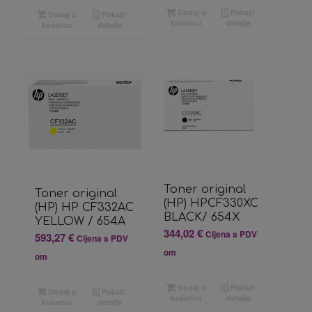
Dodaj u
Pokaži
Dodaj u
Pokaži
košaricu
detalje
košaricu
detalje
Toner original
Toner original
(HP) HPCF330XC
(HP) HP CF332AC
BLACK/ 654X
YELLOW / 654A
344,02
€
Cijena s PDV
593,27
€
Cijena s PDV
om
om
Dodaj u
Pokaži
Dodaj u
Pokaži
košaricu
detalje
košaricu
detalje