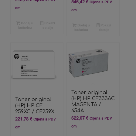
546,42
€
Cijena s PDV
om
om
Dodaj u
Pokaži
Dodaj u
Pokaži
košaricu
detalje
košaricu
detalje
Toner original
(HP) HP CF333AC
Toner original
MAGENTA /
(HP) HP CF
654A
259XC / CF259X
622,07
€
Cijena s PDV
221,78
€
Cijena s PDV
om
om