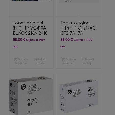
Toner original
Toner original
(HP) HP W2410A
(HP) HP CF217AC
BLACK 216A 2410
CF217A 17A
68,00
€
88,00
€
Cijena s PDV
Cijena s PDV
om
om
Dodaj u
Pokaži
Dodaj u
Pokaži
košaricu
detalje
košaricu
detalje