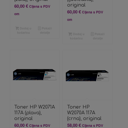
original
60,00
€
Cijena s PDV
60,00
€
Cijena s PDV
om
om
Dodaj u
Pokaži
košaricu
detalje
Dodaj u
Pokaži
košaricu
detalje
Toner HP W2071A
Toner HP
117A (plava),
W2070A 117A
original
(crna), original
60,00
€
58,00
€
Cijena s PDV
Cijena s PDV