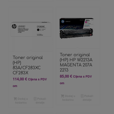
Toner original
Toner original
(HP) HP W2213A
(HP)
MAGENTA 207A
83A/CF283XC
2213
CF283X
85,00
€
Cijena s PDV
114,00
€
Cijena s PDV
om
om
Dodaj u
Pokaži
Dodaj u
Pokaži
košaricu
detalje
košaricu
detalje