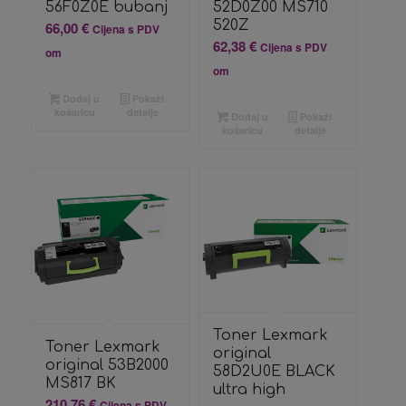
56F0Z0E bubanj
52D0Z00 MS710
520Z
66,00
€
Cijena s PDV
62,38
€
Cijena s PDV
om
om
Dodaj u
Pokaži
košaricu
detalje
Dodaj u
Pokaži
košaricu
detalje
Toner Lexmark
Toner Lexmark
original
original 53B2000
58D2U0E BLACK
MS817 BK
ultra high
210,76
€
Cijena s PDV