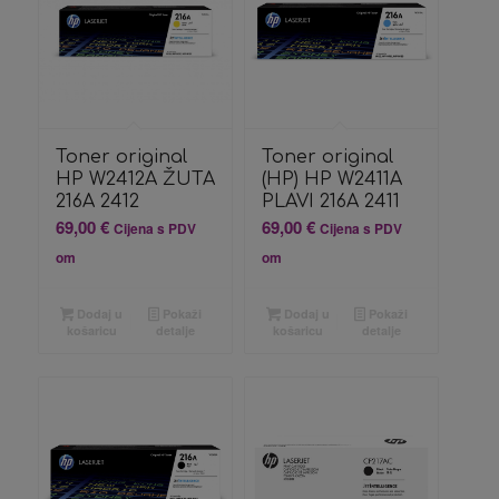
Toner original
Toner original
HP W2412A ŽUTA
(HP) HP W2411A
216A 2412
PLAVI 216A 2411
69,00
€
69,00
€
Cijena s PDV
Cijena s PDV
om
om
Dodaj u
Pokaži
Dodaj u
Pokaži
košaricu
detalje
košaricu
detalje