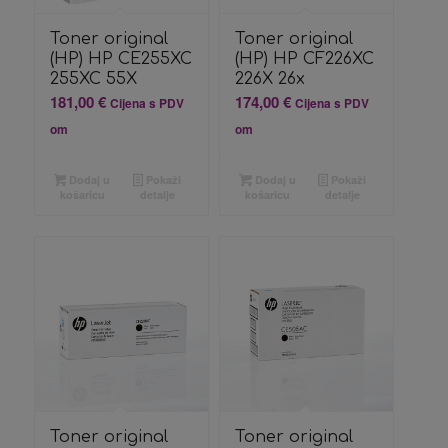
Toner original
Toner original
(HP) HP CE255XC
(HP) HP CF226XC
255XC 55X
226X 26x
181,00
€
174,00
€
Cijena s PDV
Cijena s PDV
om
om
Dodaj u
Pokaži
Dodaj u
Pokaži
košaricu
detalje
košaricu
detalje
Toner original
Toner original