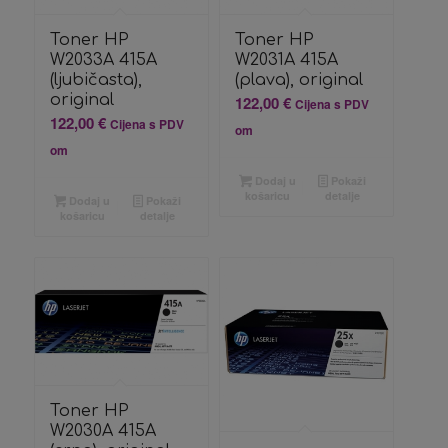
Toner HP
Toner HP
W2033A 415A
W2031A 415A
(ljubičasta),
(plava), original
original
122,00
€
Cijena s PDV
122,00
€
Cijena s PDV
om
om
Dodaj u
Pokaži
košaricu
detalje
Dodaj u
Pokaži
košaricu
detalje
Toner HP
W2030A 415A