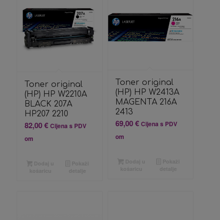
Toner original
Toner original
(HP) HP W2413A
(HP) HP W2210A
MAGENTA 216A
BLACK 207A
2413
HP207 2210
69,00
€
Cijena s PDV
82,00
€
Cijena s PDV
om
om
Dodaj u
Pokaži
Dodaj u
Pokaži
košaricu
detalje
košaricu
detalje