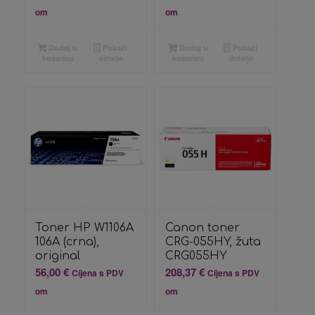
om
om
Dodaj u
Pokaži
Dodaj u
Pokaži
košaricu
detalje
košaricu
detalje
Toner HP W1106A
Canon toner
106A (crna),
CRG-055HY, žuta
original
CRG055HY
56,00
€
208,37
€
Cijena s PDV
Cijena s PDV
om
om