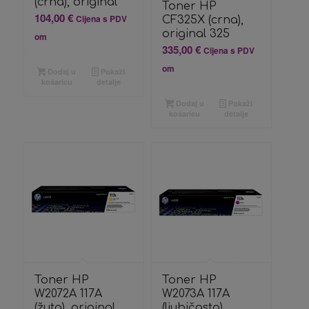
(crna), original
Toner HP
104,00
€
Cijena s PDV
CF325X (crna),
original 325
om
335,00
€
Cijena s PDV
om
Dodaj u
Pokaži
košaricu
detalje
Dodaj u
Pokaži
košaricu
detalje
Toner HP
Toner HP
W2072A 117A
W2073A 117A
(žuta), original
(ljubičasta),