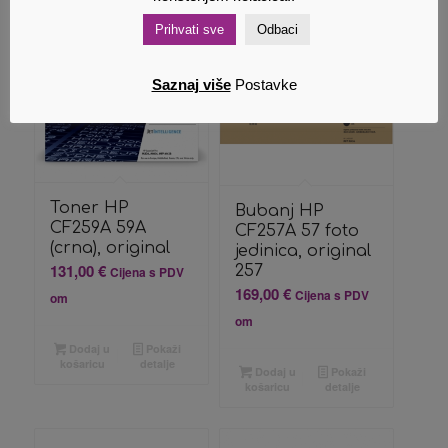
košaricu
detalje
Prihvati sve
Odbaci
Saznaj više
Postavke
Toner HP
Bubanj HP
CF259A 59A
CF257A 57 foto
(crna), original
jedinica, original
131,00
€
257
Cijena s PDV
169,00
€
Cijena s PDV
om
om
Dodaj u
Pokaži
košaricu
detalje
Dodaj u
Pokaži
košaricu
detalje