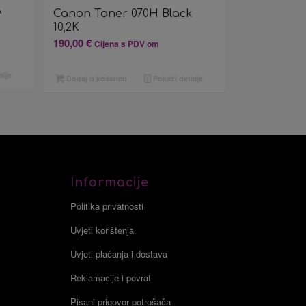
A
Canon Toner 070H Black
10,2K
190,00
€
Cijena s PDV om
alje
Dodaj u košaricu
Pokaži detalje
Informacije
Politika privatnosti
Uvjeti korištenja
Uvjeti plaćanja i dostava
Reklamacije i povrat
Pisani prigovor potrošača