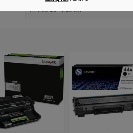
HP LaserJet Pro MFP M429FDW
HP LaserJet Pro M304A