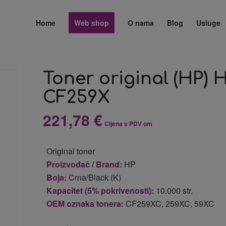
Home
Web shop
O nama
Blog
Usluge
Toner original (HP) 
CF259X
221,78
€
Cijena s PDV om
Original toner
Proizvođač / Brand:
HP
Boja:
Crna/Black (K)
Kapacitet (5% pokrivenosti):
10.000 str.
OEM oznaka tonera:
CF259XC, 259XC, 59XC