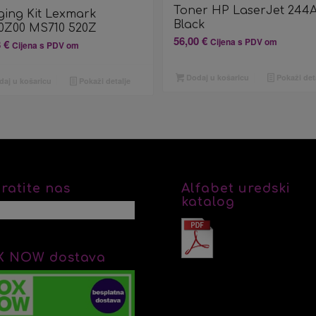
Toner HP LaserJet 244
ging Kit Lexmark
Black
0Z00 MS710 520Z
56,00
€
Cijena s PDV om
8
€
Cijena s PDV om
Dodaj u košaricu
Pokaži det
aj u košaricu
Pokaži detalje
ratite nas
Alfabet uredski
katalog
X NOW dostava