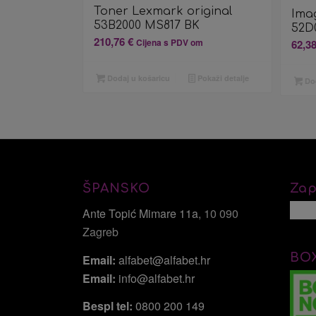
Toner Lexmark original
Ima
53B2000 MS817 BK
52D
210,76
€
Cijena s PDV om
62,3
Dodaj u košaricu
Pokaži detalje
Dod
ŠPANSKO
Zap
Ante Topić Mimare 11a
, 10 090
Zagreb
BO
Email:
alfabet@alfabet.hr
Email:
info@alfabet.hr
Bespl tel:
0800 200 149