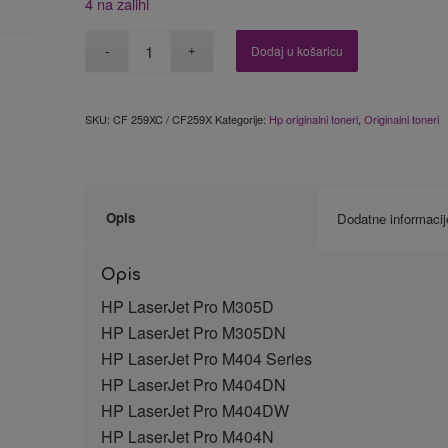
4 na zalihi
Dodaj u košaricu
SKU:
CF 259XC / CF259X
Kategorije:
Hp originalni toneri
,
Originalni toneri
Opis
Dodatne informacij
Opis
HP LaserJet Pro M305D
HP LaserJet Pro M305DN
HP LaserJet Pro M404 Series
HP LaserJet Pro M404DN
HP LaserJet Pro M404DW
HP LaserJet Pro M404N