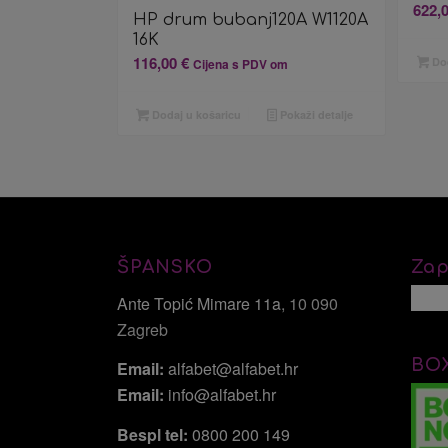
622,
HP drum bubanj120A W1120A
16K
116,00
€
Dod
Cijena s PDV om
Dodaj u košaricu
Pokaži detalje
ŠPANSKO
Zap
Ante Topić Mimare 11a
, 10 090
Zagreb
BO
Email:
alfabet@alfabet.hr
Email:
info@alfabet.hr
Bespl tel:
0800 200 149