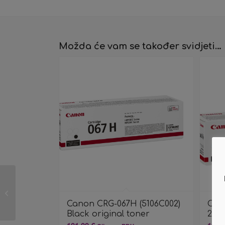
Možda će vam se također svidjeti…
Canon Toner 067 HM
Magenta 2,35K XL
Canon CRG-067H (5106C002)
Can
Black original toner
2,3