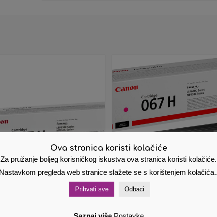
Ova stranica koristi kolačiće
Za pružanje boljeg korisničkog iskustva ova stranica koristi kolačiće.
Nastavkom pregleda web stranice slažete se s korištenjem kolačića.
Prihvati sve
Odbaci
on Toner 067 HC Cyan
Canon Toner 067 HM
5K XL
Magenta 2,35K XL
Saznaj više
Postavke