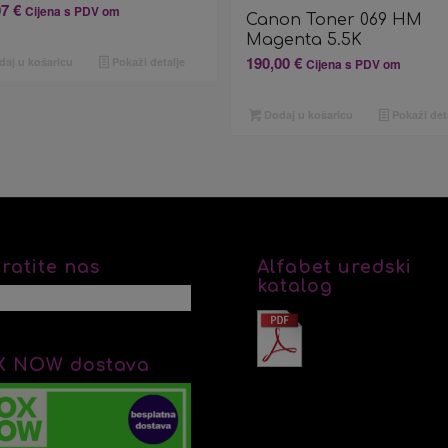
07
€
Cijena s PDV om
Canon Toner 069 HM
Magenta 5.5K
190,00
€
aj u košaricu
Pokaži detalje
Cijena s PDV om
Dodaj u košaricu
Pokaži det
ratite nas
Alfabet uredski
katalog
X NOW dostava