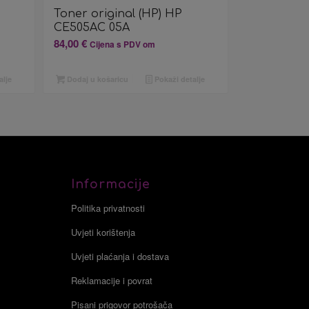
Toner original (HP) HP
CE505AC 05A
84,00
€
Cijena s PDV om
alje
Dodaj u košaricu
Pokaži detalje
Informacije
Politika privatnosti
Uvjeti korištenja
Uvjeti plaćanja i dostava
Reklamacije i povrat
Pisani prigovor potrošača