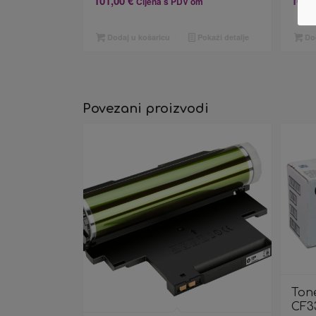
101,00
€
100,
Cijena s PDV om
Dodaj u košaricu
Pokaži detalje
Dod
Povezani proizvodi
Tone
CF3