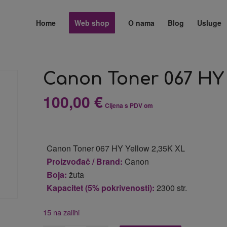
Home
Web shop
O nama
Blog
Usluge
Canon Toner 067 HY 
100,00
€
Cijena s PDV om
Canon Toner 067 HY Yellow 2,35K XL
Proizvođač / Brand:
Canon
Boja:
žuta
Kapacitet (5% pokrivenosti):
2300 str.
15 na zalihi