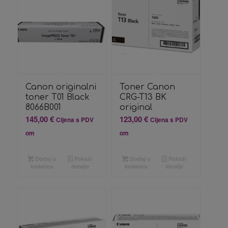
Canon originalni
Toner Canon
toner T01 Black
CRG-T13 BK
8066B001
original
145,00
€
123,00
€
Cijena s PDV
Cijena s PDV
om
om
Dodaj u
Pokaži
Dodaj u
Pokaži
košaricu
detalje
košaricu
detalje