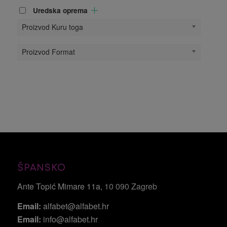
Uredska oprema
Proizvod Kuru toga
Proizvod Format
ŠPANSKO
Ante Topić Mimare 11a
, 10 090 Zagreb
Email:
alfabet@alfabet.hr
Email:
info@alfabet.hr