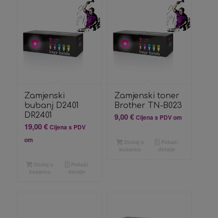
Zamjenski
Zamjenski toner
bubanj D2401
Brother TN-B023
DR2401
9,00
€
Cijena s PDV om
19,00
€
Cijena s PDV
om
Dodaj u
Pokaži
košaricu
detalje
Dodaj u
Pokaži
košaricu
detalje