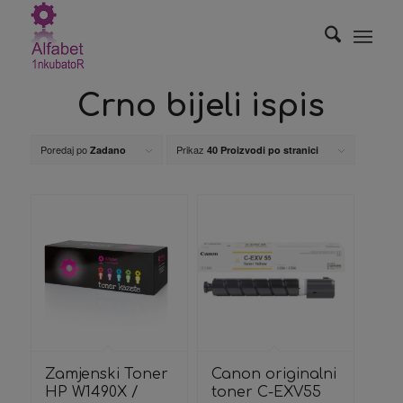
Crno bijeli ispis
Poredaj po
Prikaz
Zadano
40 Proizvodi po stranici
Zamjenski Toner
Canon originalni
HP W1490X /
toner C-EXV55