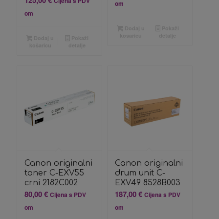
125,00
€
Cijena s PDV
om
om
Dodaj u
Pokaži
košaricu
detalje
Dodaj u
Pokaži
košaricu
detalje
Canon originalni
Canon originalni
toner C-EXV55
drum unit C-
crni 2182C002
EXV49 8528B003
80,00
€
187,00
€
Cijena s PDV
Cijena s PDV
om
om