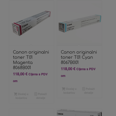
Canon originalni
Canon originalni
toner T01
toner T01 Cyan
Magenta
8067B001
8068B001
118,00
€
Cijena s PDV
118,00
€
Cijena s PDV
om
om
Dodaj u
Pokaži
košaricu
detalje
Dodaj u
Pokaži
košaricu
detalje