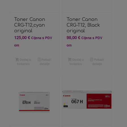
Toner Canon
Toner Canon
CRG-T12,cyan
CRG-T12, Black
original
original
125,00
€
98,00
€
Cijena s PDV
Cijena s PDV
om
om
Dodaj u
Pokaži
Dodaj u
Pokaži
košaricu
detalje
košaricu
detalje