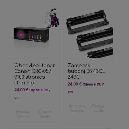
Obnovljeni toner
Zamjenski
Canon CRG-057,
bubanj D243CL
3100 stranica
243C
stari čip
24,00
€
Cijena s PDV
44,00
€
Cijena s PDV
om
om
Dodaj u
Pokaži
košaricu
detalje
Dodaj u
Pokaži
košaricu
detalje