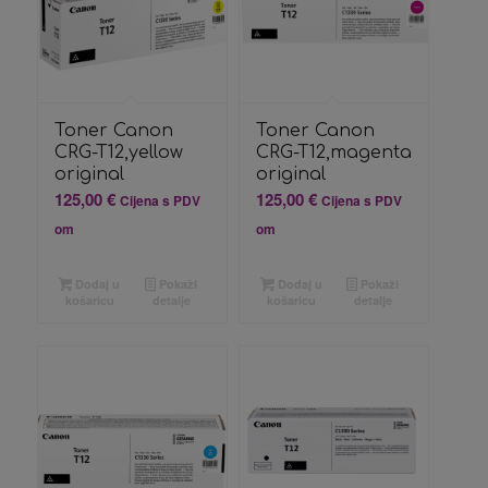
Toner Canon
Toner Canon
CRG-T12,yellow
CRG-T12,magenta
original
original
125,00
€
125,00
€
Cijena s PDV
Cijena s PDV
om
om
Dodaj u
Pokaži
Dodaj u
Pokaži
košaricu
detalje
košaricu
detalje