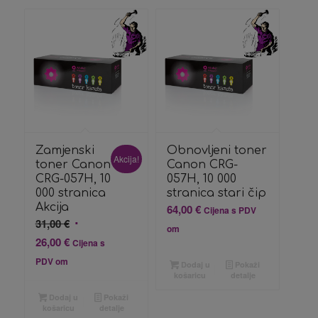
Zamjenski
Obnovljeni toner
Akcija!
toner Canon
Canon CRG-
CRG-057H, 10
057H, 10 000
000 stranica
stranica stari čip
Akcija
64,00
€
Cijena s PDV
Izvorna
31,00
€
om
cijena
Trenutna
26,00
€
Cijena s
bila
cijena
PDV om
Dodaj u
Pokaži
je:
je:
košaricu
detalje
31,00 €.
26,00 €.
Dodaj u
Pokaži
košaricu
detalje