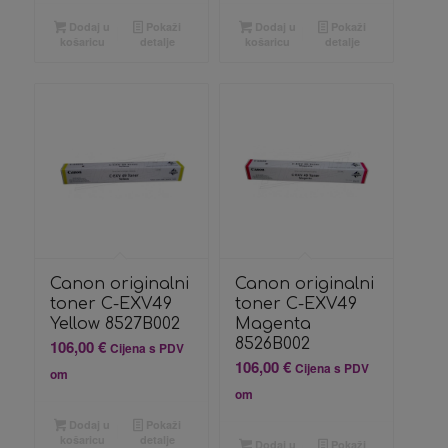
Dodaj u
Pokaži
Dodaj u
Pokaži
košaricu
detalje
košaricu
detalje
Canon originalni
Canon originalni
toner C-EXV49
toner C-EXV49
Yellow 8527B002
Magenta
8526B002
106,00
€
Cijena s PDV
106,00
€
Cijena s PDV
om
om
Dodaj u
Pokaži
košaricu
detalje
Dodaj u
Pokaži