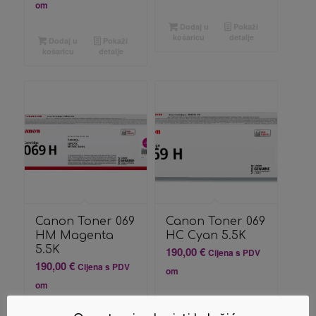
om
Dodaj u
Pokaži
košaricu
detalje
Dodaj u
Pokaži
košaricu
detalje
Canon Toner 069
Canon Toner 069
HM Magenta
HC Cyan 5.5K
5.5K
190,00
€
Cijena s PDV
190,00
€
Cijena s PDV
om
om
Dodaj u
Pokaži