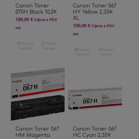
Canon Toner
Canon Toner 067
070H Black 10,2K
HY Yellow 2,35K
XL
190,00
€
Cijena s PDV
100,00
€
Cijena s PDV
om
om
Dodaj u
Pokaži
košaricu
detalje
Dodaj u
Pokaži
košaricu
detalje
Canon Toner 067
Canon Toner 067
HM Magenta
HC Cyan 2,35K