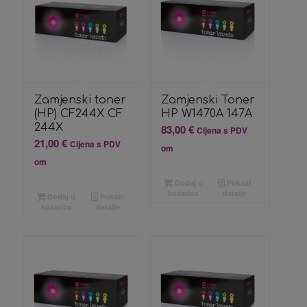
Zamjenski toner
Zamjenski Toner
(HP) CF244X CF
HP W1470A 147A
244X
83,00
€
Cijena s PDV
21,00
€
Cijena s PDV
om
om
Dodaj u
Pokaži
košaricu
detalje
Dodaj u
Pokaži
košaricu
detalje