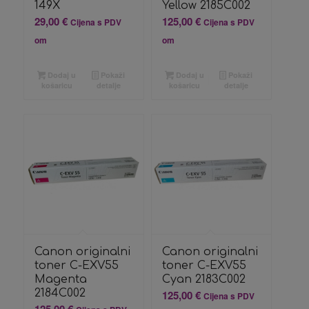
149X
Yellow 2185C002
29,00
€
125,00
€
Cijena s PDV
Cijena s PDV
om
om
Dodaj u
Pokaži
Dodaj u
Pokaži
košaricu
detalje
košaricu
detalje
Canon originalni
Canon originalni
toner C-EXV55
toner C-EXV55
Magenta
Cyan 2183C002
2184C002
125,00
€
Cijena s PDV