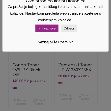
košaricu
detalje
Ova stranica koristi kolačiće
Dodaj u
Pokaži
košaricu
detalje
Za pružanje boljeg korisničkog iskustva ova stranica koristi
kolačiće. Nastavkom pregleda web stranice slažete se s
korištenjem kolačića..
Prihvati sve
Odbaci
Saznaj više
Postavke
Canon Toner
Zamjenski Toner
069HBK Black
HP W1350X 135X
7.6K
28,00
€
Cijena s PDV
140,00
€
Cijena s PDV
om
om
Dodaj u
Pokaži
košaricu
detalje
Dodaj u
Pokaži
košaricu
detalje