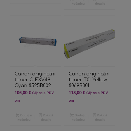
košaricu
detalje
Canon originalni
Canon originalni
toner C-EXV49
toner T01 Yellow
Cyan 8525B002
8069B001
106,00
€
118,00
€
Cijena s PDV
Cijena s PDV
om
om
Dodaj u
Pokaži
Dodaj u
Pokaži
košaricu
detalje
košaricu
detalje