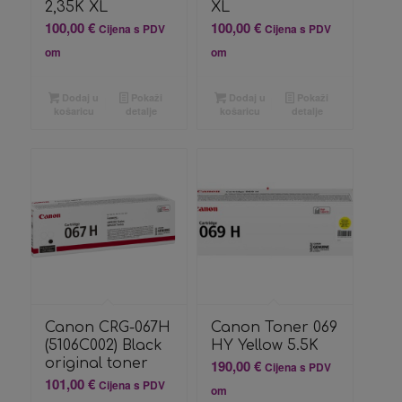
2,35K XL
XL
100,00
€
100,00
€
Cijena s PDV
Cijena s PDV
om
om
Dodaj u
Pokaži
Dodaj u
Pokaži
košaricu
detalje
košaricu
detalje
Canon CRG-067H
Canon Toner 069
(5106C002) Black
HY Yellow 5.5K
original toner
190,00
€
Cijena s PDV
101,00
€
Cijena s PDV
om