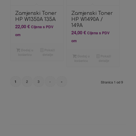
Zamjenski Toner
Zamjenski Toner
HP W1350A 135A
HP W1490A /
149A
22,00
€
Cijena s PDV
24,00
€
Cijena s PDV
om
om
Dodaj u
Pokaži
košaricu
detalje
Dodaj u
Pokaži
košaricu
detalje
2
3
›
»
1
Stranica 1 od 9