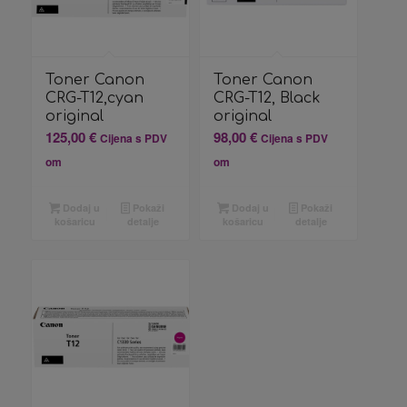
Toner Canon
Toner Canon
CRG-T12,cyan
CRG-T12, Black
original
original
125,00
€
98,00
€
Cijena s PDV
Cijena s PDV
om
om
Dodaj u
Pokaži
Dodaj u
Pokaži
košaricu
detalje
košaricu
detalje