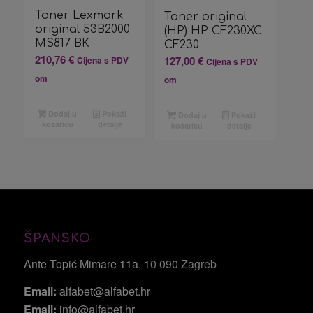
Toner Lexmark
Toner original
original 53B2000
(HP) HP CF230XC
MS817 BK
CF230
210,76
€
127,00
€
Cijena s PDV
Cijena s PDV
om
om
Dodaj u
Pokaži
Dodaj u
Pokaži
košaricu
detalje
košaricu
detalje
ŠPANSKO
Ante Topić Mimare 11a
, 10 090 Zagreb
Email:
alfabet@alfabet.hr
Email:
info@alfabet.hr