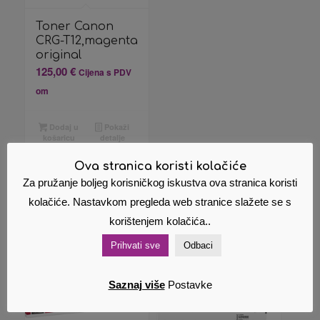
Toner Canon
CRG-T12,magenta
original
125,00
€
Cijena s PDV
om
Dodaj u
Pokaži
košaricu
detalje
Ova stranica koristi kolačiće
Za pružanje boljeg korisničkog iskustva ova stranica koristi
kolačiće. Nastavkom pregleda web stranice slažete se s
Povezani proizvodi
korištenjem kolačića..
Prihvati sve
Odbaci
Saznaj više
Postavke