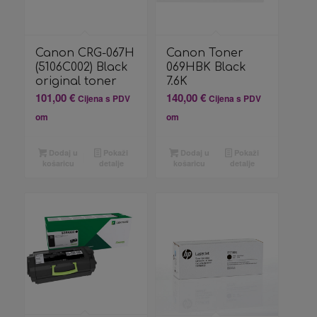
Canon CRG-067H
Canon Toner
(5106C002) Black
069HBK Black
original toner
7.6K
101,00
€
140,00
€
Cijena s PDV
Cijena s PDV
om
om
Dodaj u
Pokaži
Dodaj u
Pokaži
košaricu
detalje
košaricu
detalje