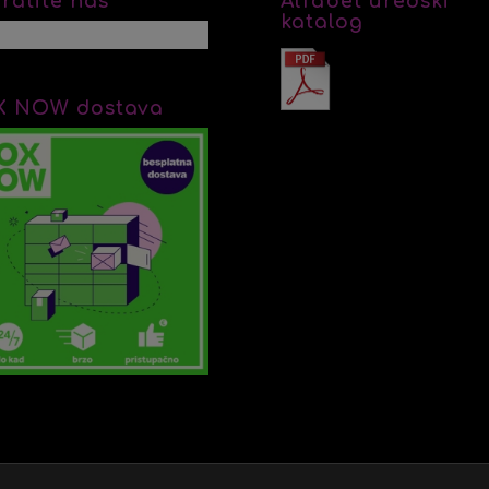
ratite nas
Alfabet uredski
katalog
X NOW dostava