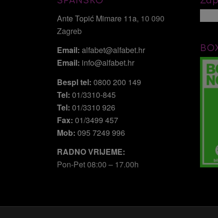
ŠPANSKO
Zap
Ante Topić Mimare 11a
, 10 090
Zagreb
BO
Email:
alfabet@alfabet.hr
Email:
info@alfabet.hr
Bespl tel:
0800 200 149
Tel:
01/3310-845
Tel:
01/3310 926
Fax:
01/3499 457
Mob:
095 7249 996
RADNO VRIJEME:
Pon-Pet 08:00 – 17.00h