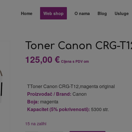
Home
Web shop
O nama
Blog
Usluge
Toner Canon CRG-T1
125,00
€
Cijena s PDV om
TToner Canon CRG-T12,magenta original
Proizvođač / Brand:
Canon
Boja:
magenta
Kapacitet (5% pokrivenosti):
5300 str.
15 na zalihi