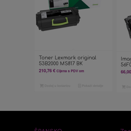
Toner Lexmark original
Ima
53B2000 MS817 BK
56F
210,76
€
Cijena s PDV om
66,0
Dodaj u košaricu
Pokaži detalje
Dod