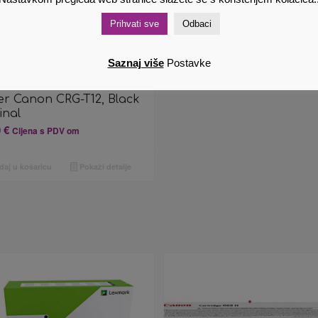
Prihvati sve
Odbaci
Saznaj više
Postavke
er Canon CRG-T12, Black
inal
0
€
Cijena s PDV om
aj u košaricu
Pokaži detalje