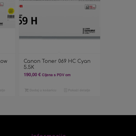
low
Canon Toner 069 HC Cyan
5.5K
190,00
€
Cijena s PDV om
alje
Dodaj u košaricu
Pokaži detalje