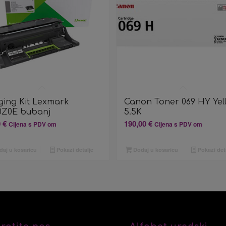
ging Kit Lexmark
Canon Toner 069 HY Yel
0Z0E bubanj
5.5K
0
€
190,00
€
Cijena s PDV om
Cijena s PDV om
aj u košaricu
Pokaži detalje
Dodaj u košaricu
Pokaži det