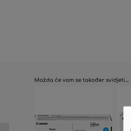
Možda će vam se također svidjeti…