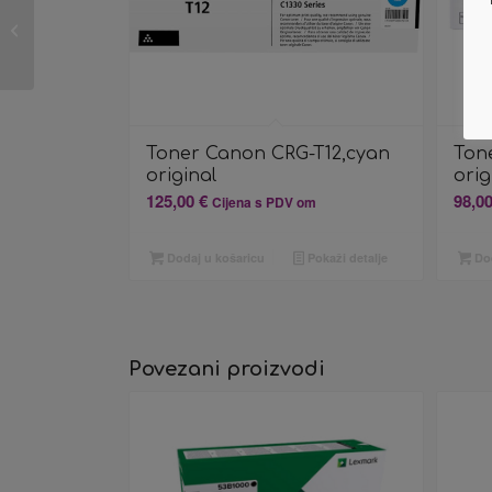
Toner Canon CRG-
T12,cyan original
Toner Canon CRG-T12,cyan
Ton
original
orig
125,00
€
98,0
Cijena s PDV om
Dodaj u košaricu
Pokaži detalje
Dod
Povezani proizvodi