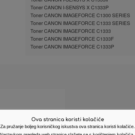
Toner CANON I-SENSYS X C1333P
Toner CANON IMAGEFORCE C1300 SERIES
Toner CANON IMAGEFORCE C1333 SERIES
Toner CANON IMAGEFORCE C1333
Toner CANON IMAGEFORCE C1333F
Toner CANON IMAGEFORCE C1333P
Ova stranica koristi kolačiće
Za pružanje boljeg korisničkog iskustva ova stranica koristi kolačiće.
Nastavkom pregleda web stranice slažete se s korištenjem kolačića.