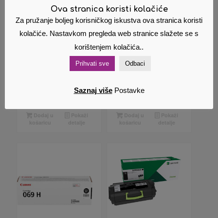
Ova stranica koristi kolačiće
Za pružanje boljeg korisničkog iskustva ova stranica koristi
kolačiće. Nastavkom pregleda web stranice slažete se s
Imaging Kit
Canon Toner 069
korištenjem kolačića..
Lexmark
HM Magenta
Prihvati sve
Odbaci
56F0Z0E bubanj
5.5K
66,00
€
190,00
€
Cijena s PDV
Cijena s PDV
Saznaj više
Postavke
om
om
Dodaj u
Pokaži
Dodaj u
Pokaži
košaricu
detalje
košaricu
detalje