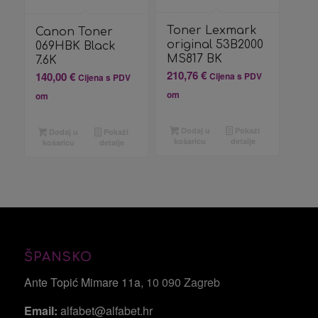
Toner Lexmark
Canon Toner
original 53B2000
069HBK Black
MS817 BK
7.6K
210,76
€
140,00
€
Cijena s PDV
Cijena s PDV
om
om
Dodaj u
Pokaži
Dodaj u
Pokaži
košaricu
detalje
košaricu
detalje
ŠPANSKO
Ante Topić Mimare 11a
, 10 090 Zagreb
Email:
alfabet@alfabet.hr