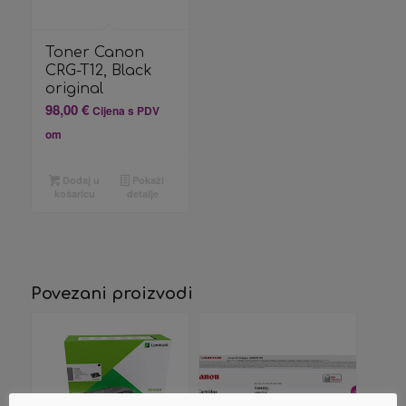
Toner Canon
CRG-T12, Black
original
98,00
€
Cijena s PDV
om
Dodaj u
Pokaži
košaricu
detalje
Povezani proizvodi