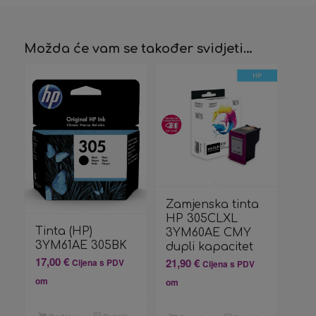
Možda će vam se također svidjeti…
Zamjenska tinta
HP 305CLXL
Tinta (HP)
3YM60AE CMY
3YM61AE 305BK
dupli kapacitet
17,00
€
21,90
€
Cijena s PDV
Cijena s PDV
om
om