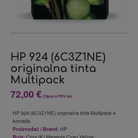
HP 924 (6C3Z1NE)
originalna tinta
Multipack
72,00
€
Cijena s PDV om
HP 924 (6C3Z1NE) originalna tinta Multipack 4
komada
Proizvođač / Brand:
HP
Boja:
Crna (K),Magenta,Cyan,Yellow