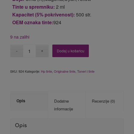
Tinte u spremniku:
2 ml
Kapacitet (5% pokrivenost):
500 str.
OEM oznaka tinte:
924
9 na zalihi
Dodaj u košaricu
SKU:
924
Kategorije:
Hp tinte
,
Originalne tinte
,
Toneri i tinte
Opis
Dodatne
Recenzije (0)
informacije
Opis