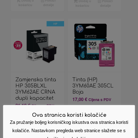
Dodaj u
Pokaži
Dodaj u
Pokaži
košaricu
detalje
košaricu
detalje
Zamjenska tinta
Tinta (HP)
HP 305BLXL
3YM60AE 305CL
3YM62AE CRNA
Boja
dupli kapacitet
17,00
€
Cijena s PDV
21,10
€
Cijena s PDV
om
om
Ova stranica koristi kolačiće
Za pružanje boljeg korisničkog iskustva ova stranica koristi
Dodaj u
Pokaži
košaricu
detalje
Dodaj u
Pokaži
kolačiće. Nastavkom pregleda web stranice slažete se s
košaricu
detalje