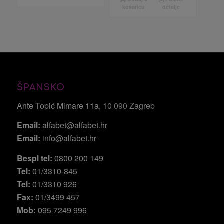
košaricu
detalje
ŠPANSKO
Ante Topić Mimare 11a
, 10 090 Zagreb
Email:
alfabet@alfabet.hr
Email:
info@alfabet.hr
Bespl tel:
0800 200 149
Tel:
01/3310-845
Tel:
01/3310 926
Fax:
01/3499 457
Mob:
095 7249 996