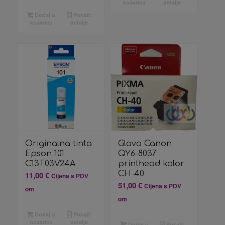
košaricu
detalje
Dodaj u
Pokaži
košaricu
detalje
Originalna tinta
Glava Canon
Epson 101
QY6-8037
C13T03V24A
printhead kolor
CH-40
11,00
€
Cijena s PDV
51,00
€
Cijena s PDV
om
om
Dodaj u
Pokaži
košaricu
detalje
Dodaj u
Pokaži