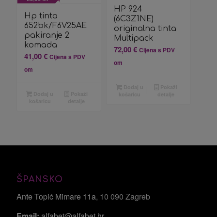
HP 924
Hp tinta
(6C3Z1NE)
652bk/F6V25AE
originalna tinta
pakiranje 2
Multipack
komada
72,00
€
Cijena s PDV
41,00
€
Cijena s PDV
om
om
Dodaj u
Pokaži
Dodaj u
Pokaži
košaricu
detalje
košaricu
detalje
ŠPANSKO
Ante Topić Mimare 11a
, 10 090 Zagreb
Email:
alfabet@alfabet.hr