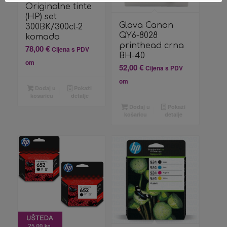
Originalne tinte
(HP) set
Glava Canon
300BK/300cl-2
QY6-8028
komada
printhead crna
78,00
€
Cijena s PDV
BH-40
om
52,00
€
Cijena s PDV
om
Dodaj u
Pokaži
košaricu
detalje
Dodaj u
Pokaži
košaricu
detalje