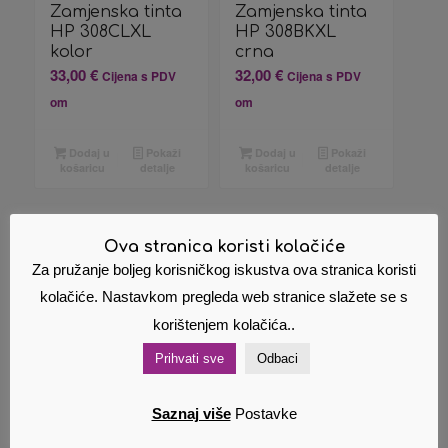
Zamjenska tinta
Zamjenska tinta
HP 308CLXL
HP 308BKXL
kolor
crna
33,00
€
32,00
€
Cijena s PDV
Cijena s PDV
om
om
Dodaj u
Pokaži
Dodaj u
Pokaži
košaricu
detalje
košaricu
detalje
Ova stranica koristi kolačiće
Za pružanje boljeg korisničkog iskustva ova stranica koristi
Povezani proizvodi
kolačiće. Nastavkom pregleda web stranice slažete se s
korištenjem kolačića..
Prihvati sve
Odbaci
Saznaj više
Postavke