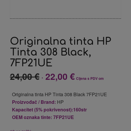
Originalna tinta HP
Tinta 308 Black,
7FP21UE
24,00
€
22,00
€
Izvorna
Trenutna
Cijena s PDV om
cijena
cijena
bila
je:
Originalna tinta HP Tinta 308 Black 7FP21UE
je:
22,00 €.
Proizvođač / Brand:
HP
24,00 €.
Kapacitet (5% pokrivenost):160str
OEM oznaka tinte: 7FP21UE