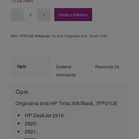
13 na zalihi
Dodaj u košaricu
SKU:
7FP21UE
Kategorije:
Hp tinte
,
Originalne tinte
,
Toneri i tinte
Opis
Dodatne
Recenzije (0)
informacije
Opis
Originalna tinta HP Tinta 308 Black, 7FP21UE
HP DeskJet 2910,
2920,
2921,