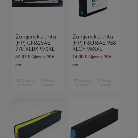
Zamjenska tinta
Zamjenska tinta
(HP) CN625AE
(HP) F6U16AE 953
970 XLBK 970XL
XLCY 953XL
57,07
€
14,00
€
Cijena s PDV
Cijena s PDV
om
om
Dodaj u
Pokaži
Dodaj u
Pokaži
košaricu
detalje
košaricu
detalje