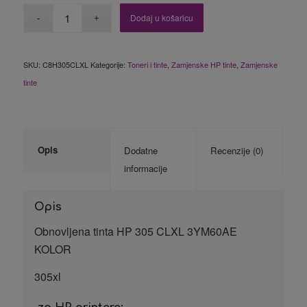
Dodaj u košaricu
SKU:
C8H305CLXL
Kategorije:
Toneri i tinte
,
Zamjenske HP tinte
,
Zamjenske
tinte
Opis
Dodatne
Recenzije (0)
informacije
Opis
Obnovljena tinta HP 305 CLXL 3YM60AE
KOLOR
305xl