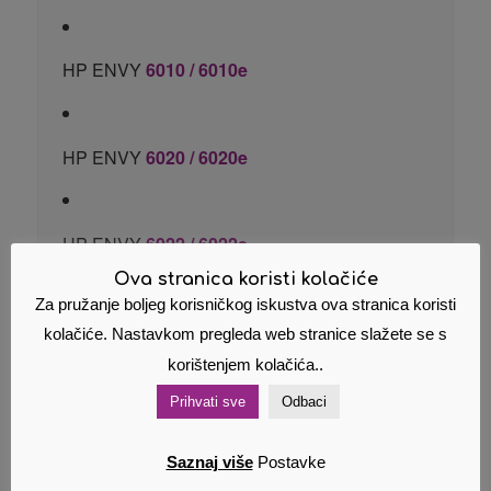
HP ENVY
6010 / 6010e
HP ENVY
6020 / 6020e
HP ENVY
6022 / 6022e
Ova stranica koristi kolačiće
Za pružanje boljeg korisničkog iskustva ova stranica koristi
HP ENVY
6030 / 6030e
kolačiće. Nastavkom pregleda web stranice slažete se s
korištenjem kolačića..
Prihvati sve
Odbaci
HP ENVY
6032 / 6032e
Saznaj više
Postavke