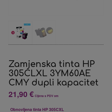
Zamjenska tinta HP
305CLXL 3YM60AE
CMY dupli kapacitet
21,90
€
Cijena s PDV om
Obnovljena tinta HP 305CXL