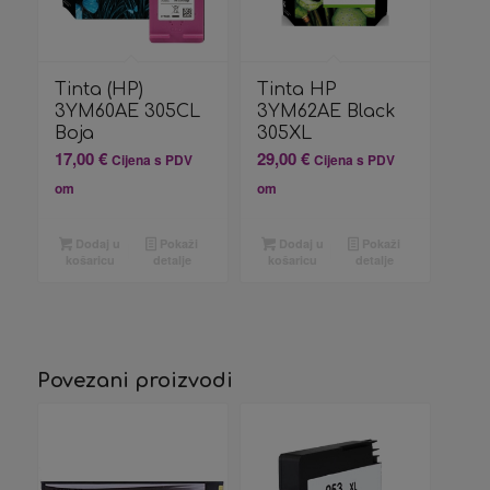
Tinta (HP)
Tinta HP
3YM60AE 305CL
3YM62AE Black
Boja
305XL
17,00
€
29,00
€
Cijena s PDV
Cijena s PDV
om
om
Dodaj u
Pokaži
Dodaj u
Pokaži
košaricu
detalje
košaricu
detalje
Povezani proizvodi