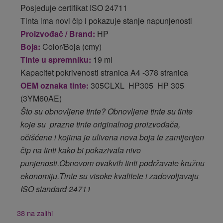
Posjeduje certifikat ISO 24711
Tinta ima novi čip i pokazuje stanje napunjenosti
Proizvođač / Brand:
HP
Boja:
Color/Boja (cmy)
Tinte u spremniku:
19 ml
Kapacitet pokrivenosti stranica A4 -378 stranica
OEM oznaka tinte:
305CLXL HP305 HP 305
(3YM60AE)
Što su obnovljene tinte? Obnovljene tinte su tinte
koje su prazne tinte originalnog proizvođača,
očišćene i kojima je ulivena nova boja te zamijenjen
čip na tinti kako bi pokazivala nivo
punjenosti.Obnovom ovakvih tinti podržavate kružnu
ekonomiju.Tinte su visoke kvalitete i zadovoljavaju
ISO standard 24711
38 na zalihi