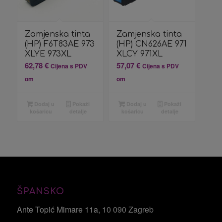
Zamjenska tinta
Zamjenska tinta
(HP) F6T83AE 973
(HP) CN626AE 971
XLYE 973XL
XLCY 971XL
62,78
€
57,07
€
Cijena s PDV
Cijena s PDV
om
om
Dodaj u
Pokaži
Dodaj u
Pokaži
košaricu
detalje
košaricu
detalje
ŠPANSKO
Ante Topić Mimare 11a
, 10 090 Zagreb