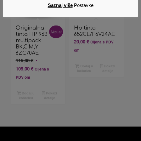
Saznaj više
Postavke
Originalna
Hp tinta
Akcija!
tinta HP 963
652CL/F6V24AE
multipack
20,00
€
Cijena s PDV
BK,C,M,Y
om
6ZC70AE
Izvorna
115,00
€
Dodaj u
Pokaži
cijena
Trenutna
109,00
€
Cijena s
košaricu
detalje
bila
cijena
PDV om
je:
je:
115,00 €.
109,00 €.
Dodaj u
Pokaži
košaricu
detalje