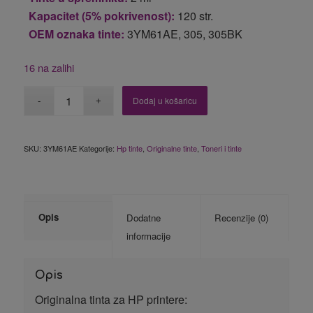
Kapacitet (5% pokrivenost):
120 str.
OEM oznaka tinte:
3YM61AE, 305, 305BK
16 na zalihi
Dodaj u košaricu
SKU:
3YM61AE
Kategorije:
Hp tinte
,
Originalne tinte
,
Toneri i tinte
Opis
Dodatne
Recenzije (0)
informacije
Opis
Originalna tinta za HP printere: