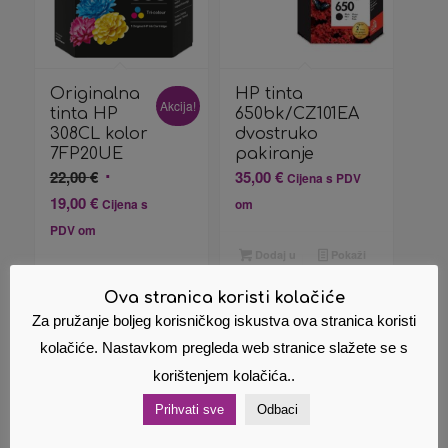
Originalna
HP tinta
Akcija!
tinta HP
650bk/CZ101EA
308CL kolor
dvostruko
7FP20UE
pakiranje
Izvorna
22,00
€
35,00
€
Cijena s PDV
cijena
Trenutna
19,00
€
Cijena s
om
bila
cijena
PDV om
je:
je:
Dodaj u
Pokaži
22,00 €.
19,00 €.
košaricu
detalje
Dodaj u
Pokaži
košaricu
detalje
Ova stranica koristi kolačiće
Za pružanje boljeg korisničkog iskustva ova stranica koristi
kolačiće. Nastavkom pregleda web stranice slažete se s
korištenjem kolačića..
Prihvati sve
Odbaci