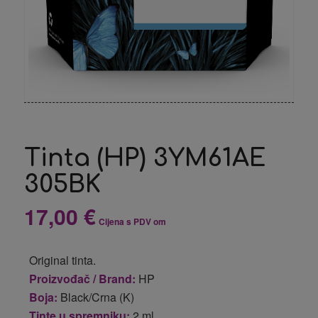
Tinta (HP) 3YM61AE
305BK
17,00
€
Cijena s PDV om
Original tinta.
Proizvođač / Brand:
HP
Boja:
Black/Crna (K)
Tinte u spremniku:
2 ml