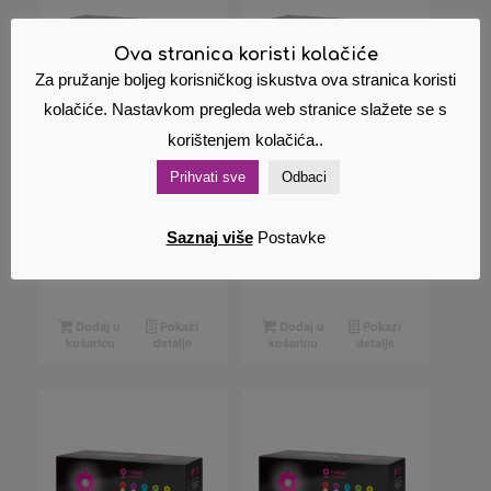
Ova stranica koristi kolačiće
Za pružanje boljeg korisničkog iskustva ova stranica koristi
kolačiće. Nastavkom pregleda web stranice slažete se s
korištenjem kolačića..
Zamjenski toner
Zamjenski toner
Prihvati sve
Odbaci
(HP) C7115A 7115A
(HP) Q5949A
15A
5949A 49A
Saznaj više
Postavke
14,60
€
17,52
€
Cijena s PDV
Cijena s PDV
om
om
Dodaj u
Pokaži
Dodaj u
Pokaži
košaricu
detalje
košaricu
detalje