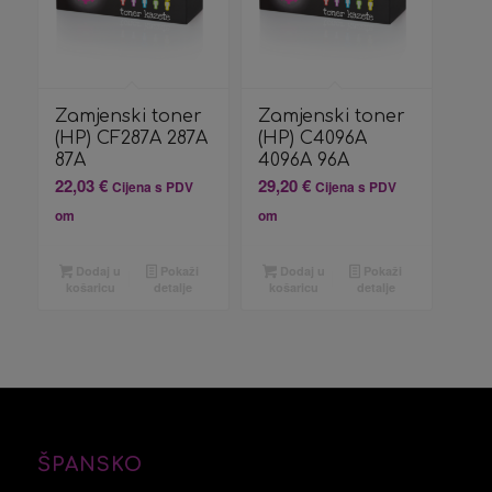
Zamjenski toner
Zamjenski toner
(HP) CF287A 287A
(HP) C4096A
87A
4096A 96A
22,03
€
29,20
€
Cijena s PDV
Cijena s PDV
om
om
Dodaj u
Pokaži
Dodaj u
Pokaži
košaricu
detalje
košaricu
detalje
ŠPANSKO