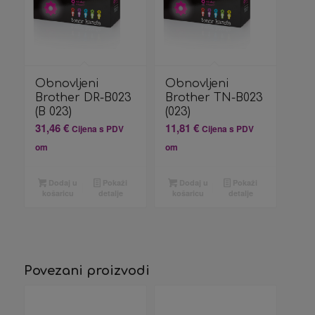
Obnovljeni
Obnovljeni
Brother DR-B023
Brother TN-B023
(B 023)
(023)
31,46
€
11,81
€
Cijena s PDV
Cijena s PDV
om
om
Dodaj u
Pokaži
Dodaj u
Pokaži
košaricu
detalje
košaricu
detalje
Povezani proizvodi