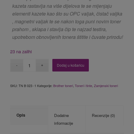
kazeta rastavlja na više dijelova te se mijenjaju
elementi kazete kao što su OPC valjak, čistač valjka
, magnetni valjak te se nakon toga puni novim toner
prahom , sklapa i stavlja čip te najzad testira,
upotrebom obnovljenih tonera štitite i čuvate prirodu!
23 na zalihi
Dodaj u košaricu
SKU:
TN B 023 -1
Kategorije:
Brother toneri
,
Toneri i tinte
,
Zamjenski toneri
Opis
Dodatne
Recenzije (0)
informacije