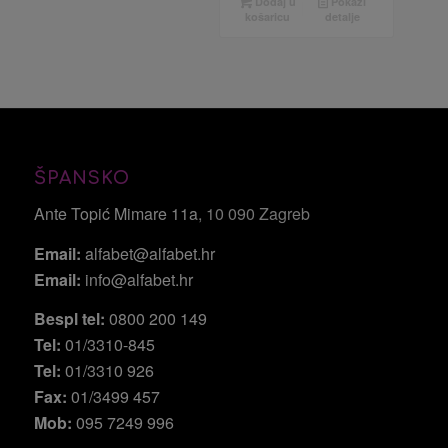
Dodaj u
Pokaži
košaricu
detalje
ŠPANSKO
Ante Topić Mimare 11a
, 10 090 Zagreb
Email:
alfabet@alfabet.hr
Email:
info@alfabet.hr
Bespl tel:
0800 200 149
Tel:
01/3310-845
Tel:
01/3310 926
Fax:
01/3499 457
Mob:
095 7249 996