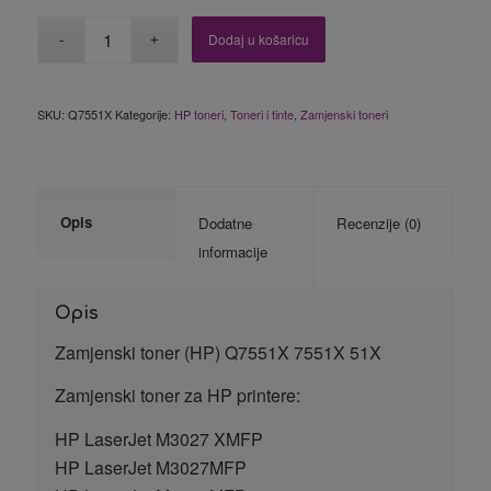
Dodaj u košaricu
SKU:
Q7551X
Kategorije:
HP toneri
,
Toneri i tinte
,
Zamjenski toneri
Opis
Dodatne
Recenzije (0)
informacije
Opis
Zamjenski toner (HP) Q7551X 7551X 51X
Zamjenski toner za HP printere:
HP LaserJet M3027 XMFP
HP LaserJet M3027MFP