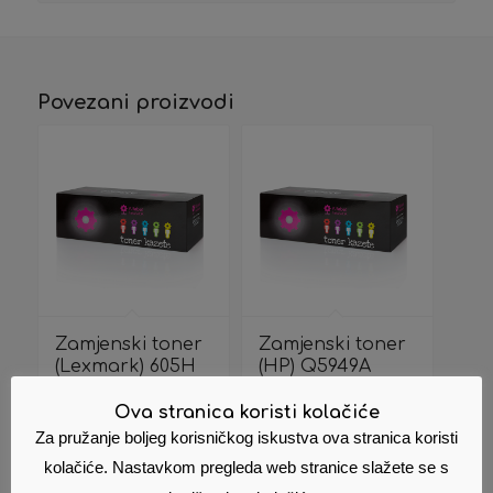
Povezani proizvodi
Zamjenski toner
Zamjenski toner
(Lexmark) 605H
(HP) Q5949A
60F5H0E
5949A 49A
39,55
€
17,52
€
Ova stranica koristi kolačiće
Cijena s PDV
Cijena s PDV
Za pružanje boljeg korisničkog iskustva ova stranica koristi
om
om
kolačiće. Nastavkom pregleda web stranice slažete se s