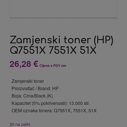
Zamjenski toner (HP)
Q7551X 7551X 51X
26,28
€
Cijena s PDV om
Zamjenski toner
Proizvođač / Brand: HP
Boja: Crna/Black (K)
Kapacitet (5% pokrivenosti): 13.000 str.
OEM oznaka tonera: Q7551X, 7551X, 51X
30 na zalihi