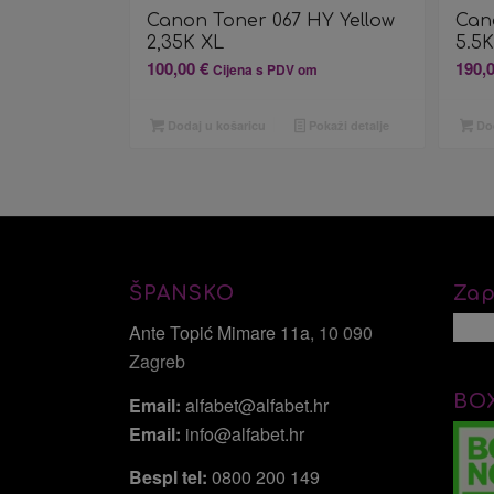
Canon Toner 067 HY Yellow
Can
2,35K XL
5.5
100,00
€
190,
Cijena s PDV om
Dodaj u košaricu
Pokaži detalje
Dod
ŠPANSKO
Zap
Ante Topić Mimare 11a
, 10 090
Zagreb
BO
Email:
alfabet@alfabet.hr
Email:
info@alfabet.hr
Bespl tel:
0800 200 149