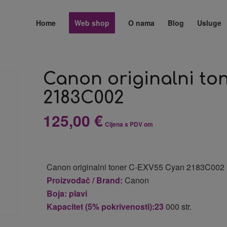
Home
Web shop
O nama
Blog
Usluge
Canon originalni t
2183C002
125,00
€
Cijena s PDV om
Canon originalni toner C-EXV55 Cyan 2183C002
Proizvođač / Brand:
Canon
Boja: plavi
Kapacitet (5% pokrivenosti):23
000 str.