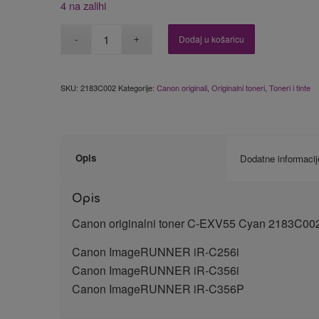
4 na zalihi
Dodaj u košaricu
SKU:
2183C002
Kategorije:
Canon originali
,
Originalni toneri
,
Toneri i tinte
Opis
Dodatne informacij
Opis
Canon originalni toner C-EXV55 Cyan 2183C00
Canon ImageRUNNER iR-C256i
Canon ImageRUNNER iR-C356i
Canon ImageRUNNER iR-C356P