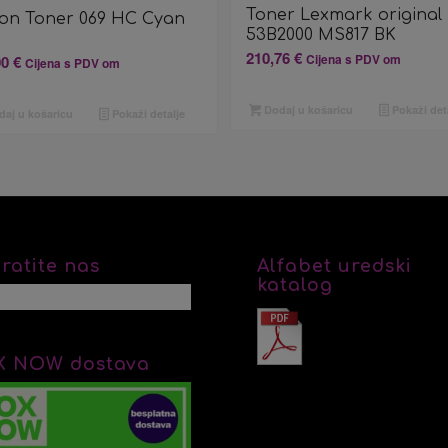
Toner Lexmark original
on Toner 069 HC Cyan
53B2000 MS817 BK
K
210,76
€
Cijena s PDV om
00
€
Cijena s PDV om
Dodaj u košaricu
Pokaži det
aj u košaricu
Pokaži detalje
ratite nas
Alfabet uredski
katalog
X NOW dostava