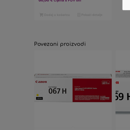
Cijena s PDV om
Dodaj u košaricu
Pokaži detalje
Povezani proizvodi