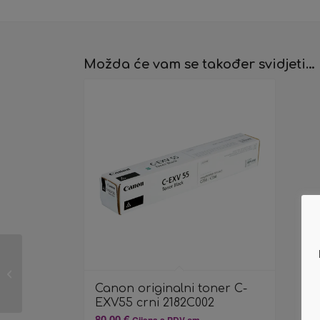
Možda će vam se također svidjeti…
Canon originalni toner
C-EXV55 crni
2182C002
Canon originalni toner C-
EXV55 crni 2182C002
80,00
€