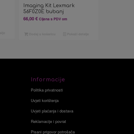
Imaging Kit Lexmark
56F0Z0E bubanj
66,00
€
Cijena s PDV om
alje
Dodaj u košaricu
Pokaži detalje
Informacije
Politika privatnosti
Uvjeti korištenja
Uvjeti plaćanja i dostava
Reklamacije i povrat
Pisani prigovor potrošača