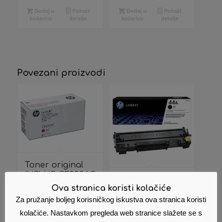
Dodaj u
Pokaži
Dodaj u
Pokaži
košaricu
detalje
košaricu
detalje
Povezani proizvodi
Toner original
(HP) HP CF333AC
Toner HP
MAGENTA /
Ova stranica koristi kolačiće
LaserJet 244A
654A
Za pružanje boljeg korisničkog iskustva ova stranica koristi
Black
622,07
€
Cijena s PDV
56,00
€
Cijena s PDV
kolačiće. Nastavkom pregleda web stranice slažete se s
om