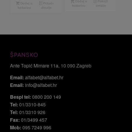
Dodaj u
Pokaži
Dodaj u
Pokaži
košaricu
detalje
košaricu
detalje
ŠPANSKO
Ante Topić Mimare 11a
, 10 090 Zagreb
Email:
alfabet@alfabet.hr
Email:
info@alfabet.hr
Bespl tel:
0800 200 149
Tel:
01/3310-845
Tel:
01/3310 926
Fax:
01/3499 457
Mob:
095 7249 996