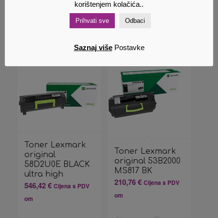
om
korištenjem kolačića..
Prihvati sve
Odbaci
Dodaj u
Pokaži
Dodaj u
Pokaži
košaricu
detalje
košaricu
detalje
Saznaj više
Postavke
Toner Lexmark
Toner Lexmark
original
original 53B2000
58D2U0E BLACK
MS817 BK
ultra high
210,76
€
Cijena s PDV
546,42
€
Cijena s PDV
om
om