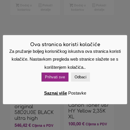
Dodaj u
Pokaži
Dodaj u
Pokaži
košaricu
detalje
košaricu
detalje
Povezani proizvodi
Ova stranica koristi kolačiće
Za pružanje boljeg korisničkog iskustva ova stranica koristi
kolačiće. Nastavkom pregleda web stranice slažete se s
korištenjem kolačića..
Prihvati sve
Odbaci
Saznaj više
Postavke
Toner Lexmark
Canon Toner 067
original
HY Yellow 2,35K
58D2U0E BLACK
XL
ultra high
100,00
€
Cijena s PDV
546,42
€
Cijena s PDV