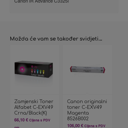
Canon iR Advance C3325i
Možda će vam se također svidjeti…
Zamjenski Toner
Canon originalni
Alfabet C-EXV49
toner C-EXV49
Crna/Black(K)
Magenta
8526B002
66,10
€
Cijena s PDV
106,00
€
Cijena s PDV
om