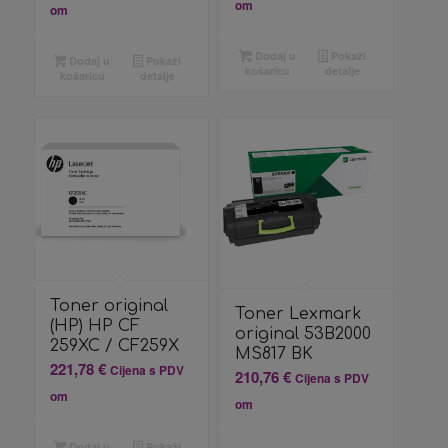
om
om
Dodaj u
Pokaži
Dodaj u
Pokaži
košaricu
detalje
košaricu
detalje
Toner original
Toner Lexmark
(HP) HP CF
original 53B2000
259XC / CF259X
MS817 BK
221,78
€
Cijena s PDV
210,76
€
Cijena s PDV
om
om
Dodaj u
Pokaži