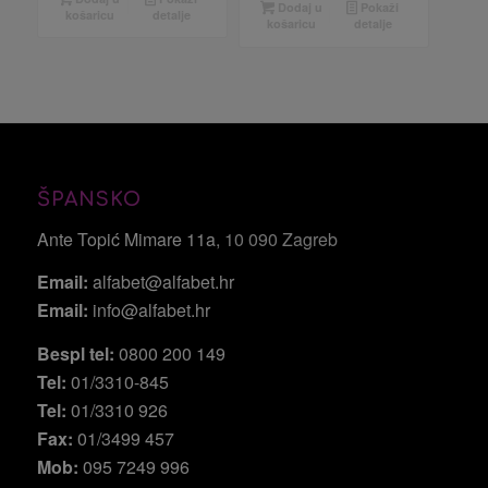
Dodaj u
Pokaži
košaricu
detalje
košaricu
detalje
ŠPANSKO
Ante Topić Mimare 11a
, 10 090 Zagreb
Email:
alfabet@alfabet.hr
Email:
info@alfabet.hr
Bespl tel:
0800 200 149
Tel:
01/3310-845
Tel:
01/3310 926
Fax:
01/3499 457
Mob:
095 7249 996