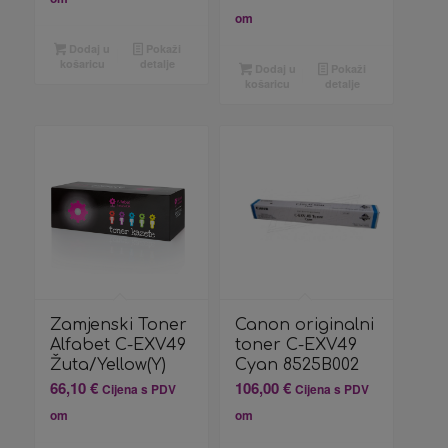
om
Dodaj u
Pokaži
košaricu
detalje
Dodaj u
Pokaži
košaricu
detalje
Zamjenski Toner
Canon originalni
Alfabet C-EXV49
toner C-EXV49
Žuta/Yellow(Y)
Cyan 8525B002
66,10
€
106,00
€
Cijena s PDV
Cijena s PDV
om
om