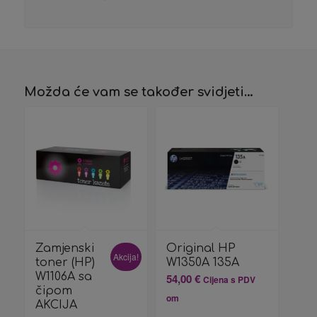
Možda će vam se također svidjeti…
Zamjenski
Original HP
Akcija!
toner (HP)
W1350A 135A
W1106A sa
54,00
€
Cijena s PDV
čipom
om
AKCIJA