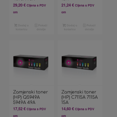
29,20
€
21,24
€
Cijena s PDV
Cijena s PDV
om
om
Dodaj u
Pokaži
Dodaj u
Pokaži
košaricu
detalje
košaricu
detalje
Zamjenski toner
Zamjenski toner
(HP) Q5949A
(HP) C7115A 7115A
5949A 49A
15A
17,52
€
14,60
€
Cijena s PDV
Cijena s PDV
om
om