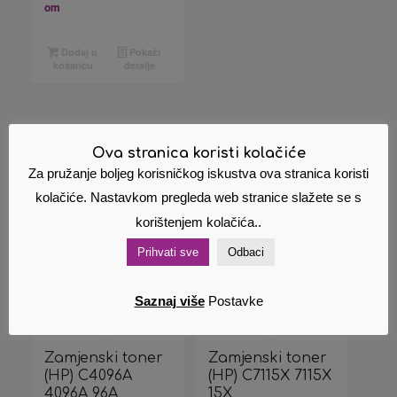
om
Dodaj u
Pokaži
košaricu
detalje
Ova stranica koristi kolačiće
Povezani proizvodi
Za pružanje boljeg korisničkog iskustva ova stranica koristi
kolačiće. Nastavkom pregleda web stranice slažete se s
korištenjem kolačića..
Prihvati sve
Odbaci
Saznaj više
Postavke
Zamjenski toner
Zamjenski toner
(HP) C4096A
(HP) C7115X 7115X
4096A 96A
15X