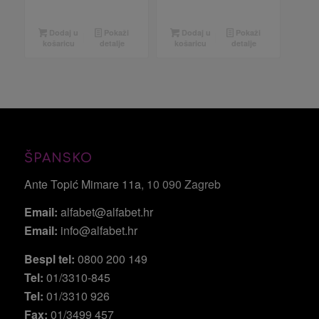
Dodaj u
Pokaži
Dodaj u
Pokaži
košaricu
detalje
košaricu
detalje
ŠPANSKO
Ante Topić Mimare 11a
, 10 090 Zagreb
Email:
alfabet@alfabet.hr
Email:
info@alfabet.hr
Bespl tel:
0800 200 149
Tel:
01/3310-845
Tel:
01/3310 926
Fax:
01/3499 457