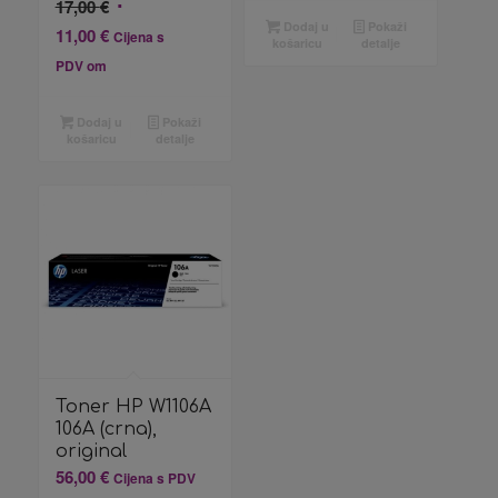
Izvorna
17,00
€
Dodaj u
Pokaži
cijena
Trenutna
11,00
€
Cijena s
košaricu
detalje
bila
cijena
PDV om
je:
je:
17,00 €.
11,00 €.
Dodaj u
Pokaži
košaricu
detalje
Toner HP W1106A
106A (crna),
original
56,00
€
Cijena s PDV