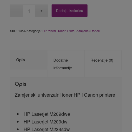
Dodaj u košaricu
SKU:
135A
Kategorije:
HP toneri
,
Toneri i tinte
,
Zamjenski toneri
Opis
Dodatne
Recenzije (0)
informacije
Opis
Zamjenski univerzalni toner HP i Canon printere
:
HP Laserjet M209dwe
HP Laserjet M209dw
HP Laserjet M234sdw