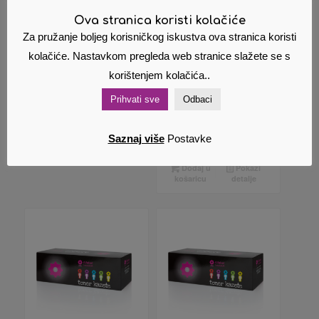
Ova stranica koristi kolačiće
Zamjenski toner
Zamjenski
Za pružanje boljeg korisničkog iskustva ova stranica koristi
Akcija!
(HP) CF287A 287A
toner HP
kolačiće. Nastavkom pregleda web stranice slažete se s
87A
CE285A 285A
korištenjem kolačića..
435A 436
22,03
€
Cijena s PDV
Izvorna
18,00
€
om
Prihvati sve
Odbaci
cijena
Trenutna
12,00
€
Cijena s
bila
cijena
PDV om
Dodaj u
Pokaži
Saznaj više
Postavke
je:
je:
košaricu
detalje
18,00 €.
12,00 €.
Dodaj u
Pokaži
košaricu
detalje