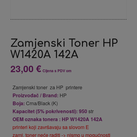
Zamjenski Toner HP
W1420A 142A
23,00
€
Cijena s PDV om
Zamjenski toner za HP printere
Proizvođač / Brand:
HP
Boja:
Crna/Black (K)
Kapacitet (5% pokrivenosti): 950
str
OEM oznaka tonera : HP W1420A 142A
printeri koji završavaju sa slovom E
zamj. toner neće raditi -> nismo u mogućnosti