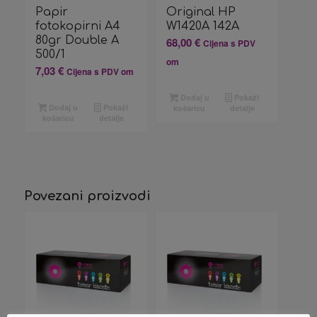
Papir
Original HP
fotokopirni A4
W1420A 142A
80gr Double A
68,00
€
Cijena s PDV
500/1
om
7,03
€
Cijena s PDV om
Dodaj u
Pokaži
Dodaj u
Pokaži
košaricu
detalje
košaricu
detalje
Povezani proizvodi