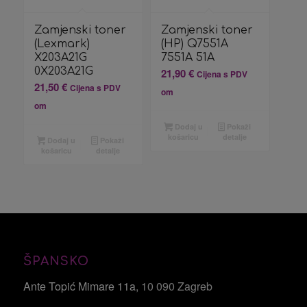
Zamjenski toner
Zamjenski toner
(Lexmark)
(HP) Q7551A
X203A21G
7551A 51A
0X203A21G
21,90
€
Cijena s PDV
21,50
€
Cijena s PDV
om
om
Dodaj u
Pokaži
košaricu
detalje
Dodaj u
Pokaži
košaricu
detalje
ŠPANSKO
Ante Topić Mimare 11a
, 10 090 Zagreb