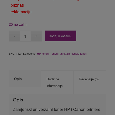
priznati
reklamaciju
25 na zalihi
Dodaj u košaricu
SKU:
142A
Kategorije:
HP toneri
,
Toneri i tinte
,
Zamjenski toneri
Opis
Dodatne
Recenzije (0)
informacije
Opis
Zamjenski univerzalni toner HP i Canon printere