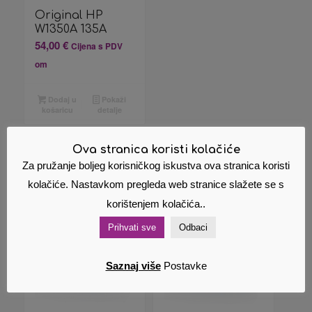
Original HP
W1350A 135A
54,00
€
Cijena s PDV
om
Dodaj u
Pokaži
košaricu
detalje
Ova stranica koristi kolačiće
Za pružanje boljeg korisničkog iskustva ova stranica koristi
kolačiće. Nastavkom pregleda web stranice slažete se s
Povezani proizvodi
korištenjem kolačića..
Prihvati sve
Odbaci
Saznaj više
Postavke