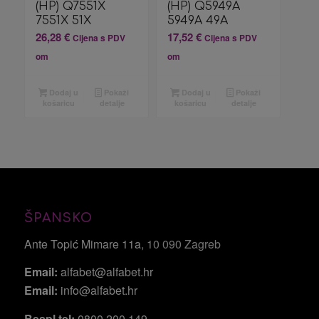
(HP) Q7551X
(HP) Q5949A
7551X 51X
5949A 49A
26,28
€
17,52
€
Cijena s PDV
Cijena s PDV
om
om
Dodaj u
Pokaži
Dodaj u
Pokaži
košaricu
detalje
košaricu
detalje
ŠPANSKO
Ante Topić Mimare 11a
, 10 090 Zagreb
Email:
alfabet@alfabet.hr
Email:
info@alfabet.hr
Bespl tel:
0800 200 149