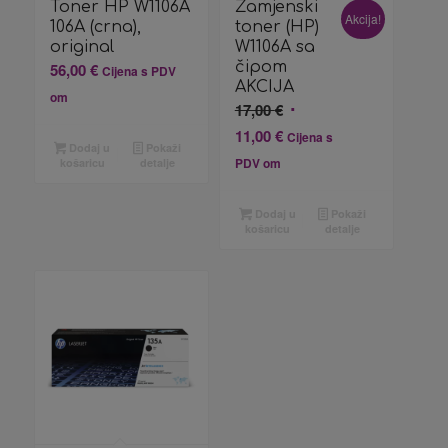
Toner HP W1106A
Zamjenski
Akcija!
106A (crna),
toner (HP)
original
W1106A sa
čipom
56,00
€
Cijena s PDV
AKCIJA
om
Izvorna
17,00
€
cijena
Trenutna
11,00
€
Cijena s
Dodaj u
Pokaži
bila
cijena
PDV om
košaricu
detalje
je:
je:
17,00 €.
11,00 €.
Dodaj u
Pokaži
košaricu
detalje