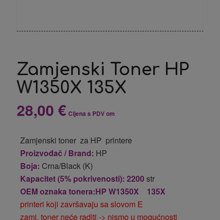
Zamjenski Toner HP
W1350X 135X
28,00
€
Cijena s PDV om
Zamjenski toner za HP printere
Proizvođač / Brand:
HP
Boja:
Crna/Black (K)
Kapacitet (5% pokrivenosti): 2200
str
OEM oznaka tonera:HP W1350X 135X
printeri koji završavaju sa slovom E
zamj. toner neće raditi -> nismo u mogućnosti