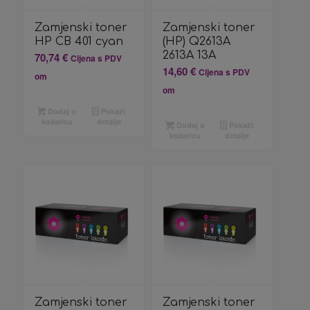
Zamjenski toner
Zamjenski toner
HP CB 401 cyan
(HP) Q2613A
2613A 13A
70,74
€
Cijena s PDV
14,60
€
Cijena s PDV
om
om
Dodaj u
Pokaži
košaricu
detalje
Dodaj u
Pokaži
košaricu
detalje
Zamjenski toner
Zamjenski toner