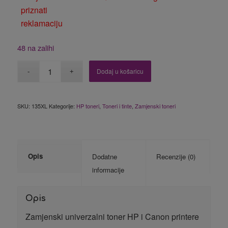
priznati
reklamaciju
48 na zalihi
Dodaj u košaricu
SKU:
135XL
Kategorije:
HP toneri
,
Toneri i tinte
,
Zamjenski toneri
Opis
Dodatne
Recenzije (0)
informacije
Opis
Zamjenski univerzalni toner HP i Canon printere